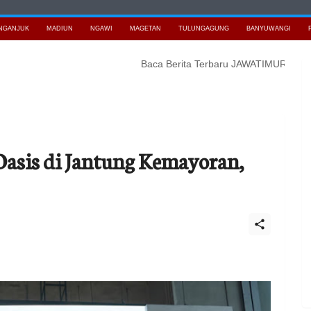
NGANJUK
MADIUN
NGAWI
MAGETAN
TULUNGAGUNG
BANYUWANGI
Baca Berita Terbaru JAWATIMURNEWS
Koram
Oasis di Jantung Kemayoran,