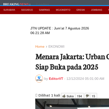
Loading...
BREAKING
NEWS
:
SURABAYA
SIDOARJO
SAMPANG
MOJOKERTO
GRESIK
JOMBANG
JTN UPDATE :
Jum'at 7 Agustus 2026
06:21:29 AM
Home
EKONOMI
Menara Jakarta: Urban 
Siap Buka pada 2025
by
EditorVT
-
12/12/2024 05:01:00 AM
Dilihat
1
kali
Suka
194
15