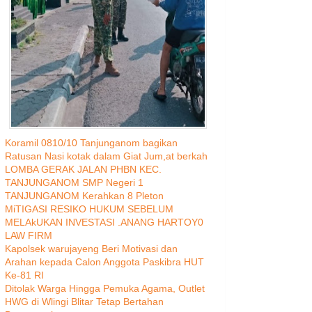
Koramil 0810/10 Tanjunganom bagikan
Ratusan Nasi kotak dalam Giat Jum,at berkah
LOMBA GERAK JALAN PHBN KEC.
TANJUNGANOM SMP Negeri 1
TANJUNGANOM Kerahkan 8 Pleton
MiTIGASI RESIKO HUKUM SEBELUM
MELAkUKAN INVESTASI .ANANG HARTOY0
LAW FIRM
Kapolsek warujayeng Beri Motivasi dan
Arahan kepada Calon Anggota Paskibra HUT
Ke-81 RI
Ditolak Warga Hingga Pemuka Agama, Outlet
HWG di Wlingi Blitar Tetap Bertahan