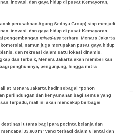
n, inovasi, dan gaya hidup di pusat Kemayoran,
 (anak perusahaan Agung Sedayu Group) siap menjadi
n, inovasi, dan gaya hidup di pusat Kemayoran,
agai pengembangan
mixed-use
terbaru, Menara Jakarta
g komersial, namun juga merupakan pusat gaya hidup
snis, dan rekreasi dalam satu lokasi dinamis.
engkap dan terbaik, Menara Jakarta akan memberikan
agi penghuninya, pengunjung, hingga mitra
all at Menara Jakarta hadir sebagai "pohon
an perlindungan dan kenyamanan bagi semua yang
asan terpadu, mall ini akan mencakup berbagai
 destinasi utama bagi para pecinta belanja dan
l mencapai 33.800 m² yang terbagi dalam 6 lantai dan