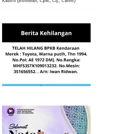
Kabiro (Boniman, Cpw., Cij., Cahnr)