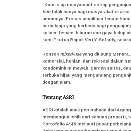
“Kami siap menyambut setiap pengunjun
hub
tidak hanya bagi masyarakat di area
umumnya. Proses pemilihan tenant kami l
berbelanja yang berbeda bagi pengunjung
kuliner, fesyen, hiburan dan gaya hidup
kami.” tutup Bapak Veri Y. Setiady, sel
Konsep
mixed-use
yang diusung Menara 
komersial, hunian, dan rekreasi dalam s
kondominium mewah, garden suites, da
terbuka hijau yang mengundang pengunj
dengan alam.
Tentang ASRI
ASRI adalah anak perusahaan dari Agun
membangun lebih dari sebuah properti, t
Portofolio ASRI meliputi pusat perbelan
Beberapa pusat perbelanjaan yang dikelol