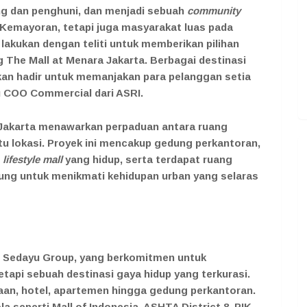
g dan penghuni, dan menjadi sebuah
community
 Kemayoran, tetapi juga masyarakat luas pada
akukan dengan teliti untuk memberikan pilihan
 The Mall at Menara Jakarta. Berbagai destinasi
 akan hadir untuk memanjakan para pelanggan setia
aku COO Commercial dari ASRI.
Jakarta menawarkan perpaduan antara ruang
atu lokasi. Proyek ini mencakup gedung perkantoran,
n
lifestyle mall
yang hidup, serta terdapat ruang
ung untuk menikmati kehidupan urban yang selaras
g Sedayu Group, yang berkomitmen untuk
etapi sebuah destinasi gaya hidup yang terkurasi.
jaan, hotel, apartemen hingga gedung perkantoran.
a seperti Mall of Indonesia, ASHTA District 8, PIK