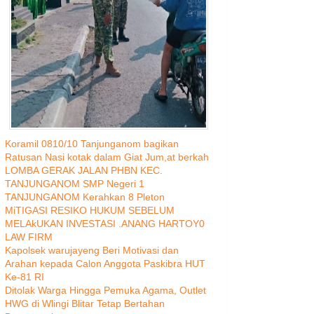
Koramil 0810/10 Tanjunganom bagikan
Ratusan Nasi kotak dalam Giat Jum,at berkah
LOMBA GERAK JALAN PHBN KEC.
TANJUNGANOM SMP Negeri 1
TANJUNGANOM Kerahkan 8 Pleton
MiTIGASI RESIKO HUKUM SEBELUM
MELAkUKAN INVESTASI .ANANG HARTOY0
LAW FIRM
Kapolsek warujayeng Beri Motivasi dan
Arahan kepada Calon Anggota Paskibra HUT
Ke-81 RI
Ditolak Warga Hingga Pemuka Agama, Outlet
HWG di Wlingi Blitar Tetap Bertahan