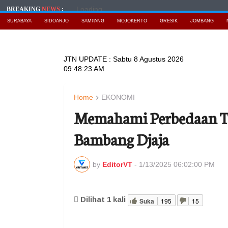
Loading...
BREAKING
NEWS
:
SURABAYA
SIDOARJO
SAMPANG
MOJOKERTO
GRESIK
JOMBANG
JTN UPDATE :
Sabtu 8 Agustus 2026
09:48:25 AM
Home
EKONOMI
Memahami Perbedaan Tr
Bambang Djaja
by
EditorVT
-
1/13/2025 06:02:00 PM
Dilihat
1
kali
Suka
195
15