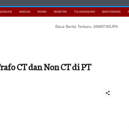
NGANJUK
MADIUN
NGAWI
MAGETAN
TULUNGAGUNG
BANYUWANGI
Baca Berita Terbaru JAWATIMURNEWS
Bidik K
afo CT dan Non CT di PT