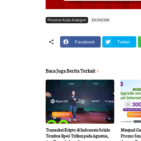
Provinsi-Kota-Kategori
EKONOMI
Facebook
Twitter
Baca Juga Berita Terkait
EKONOMI
EKONO
Transaksi Kripto di Indonesia Selalu
Maujual Ga
Tembus Rp45 Triliun pada Agustus,
Promo Sma