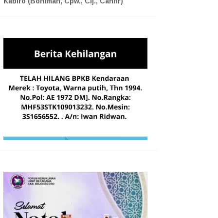
Kabiro (Boniman, Cpw., Cij., Cahnr)