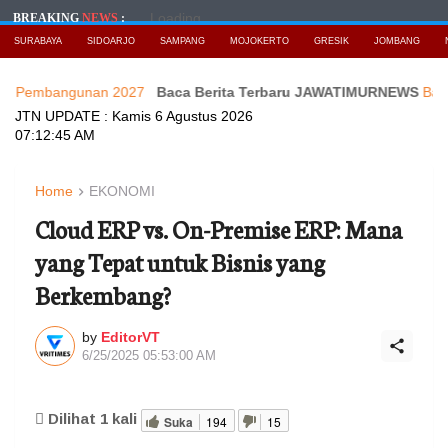
Loading...
BREAKING
NEWS
:
SURABAYA
SIDOARJO
SAMPANG
MOJOKERTO
GRESIK
JOMBANG
angunan 2027
Baca Berita Terbaru JAWATIMURNEWS
Babinsa Kora
JTN UPDATE :
Kamis 6 Agustus 2026
07:12:47 AM
Home
EKONOMI
Cloud ERP vs. On-Premise ERP: Mana
yang Tepat untuk Bisnis yang
Berkembang?
by
EditorVT
6/25/2025 05:53:00 AM
Dilihat
1
kali
Suka
194
15