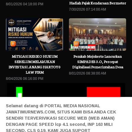
Hadiah Pajak Kendaraan Bermotor
8/01/2026 04:18:00 PM
7/30/2026 07:14:00 AM
9
10
MiTIGASI RESIKO HUKUM
Pemkab Mojokerto Luncurkan
SEBELUM MELAkUKAN
SIMPADES 3.O, Percepat
INVESTASI .ANANG HARTOY0
Digitalisasi Pemerintahan Desa
LAW FIRM
8/01/2026 08:38:00 AM
8/04/2026 06:16:00 PM
Selamat datang di PORTAL MEDIA NASIONAL
JAWATIMURNEWS.COM, SITUS KAMI BISA ANDA CEK
SENDIRI TERVERIVIKASI SECURE WEB (WEB AMAN)
DENGAN PAGE SPEED lcp 4.1 second, INP 163 MILI
SECOND, CLS 0.19, KAMI JUGA SUPORT
 Berita Terbaru
Babinsa Koramil 0815/18 Gondang Kawal Panen Padi