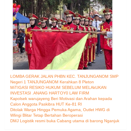
LOMBA GERAK JALAN PHBN KEC. TANJUNGANOM SMP
Negeri 1 TANJUNGANOM Kerahkan 8 Pleton
MiTIGASI RESIKO HUKUM SEBELUM MELAkUKAN
INVESTASI .ANANG HARTOY0 LAW FIRM
Kapolsek warujayeng Beri Motivasi dan Arahan kepada
Calon Anggota Paskibra HUT Ke-81 RI
Ditolak Warga Hingga Pemuka Agama, Outlet HWG di
Wlingi Blitar Tetap Bertahan Beroperasi
DMJ Logistik resmi buka Cabang utama di barong Nganjuk