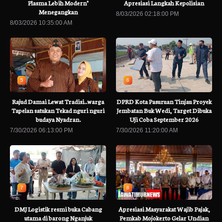
Plasma Lebih Modern"
Apresiasi Langkah Kepolisian
Menegangkan
8/03/2026 02:18:00 PM
8/03/2026 10:35:00 AM
5
6
Rajud Damai Lewat Tradisi..warga
DPRD Kota Pasuruan Tinjau Proyek
Tapelan satukan Tekad nguri nguri
Jembatan Buk Wedi, Target Dibuka
budaya Nyadran.
Uji Coba September 2026
7/30/2026 06:13:00 PM
7/30/2026 11:20:00 AM
7
8
DMJ Logistik resmi buka Cabang
Apresiasi Masyarakat Wajib Pajak,
utama di barong Nganjuk
Pemkab Mojokerto Gelar Undian