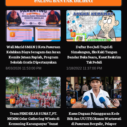
PALING BANYAK DILIHAT
1
2
Wali Murid SMAN 2 Kota Pasuruan
Daftar Bos Judi Togel di
Keluhkan Biaya Seragam dan Iuran
Simalungun, Eks Kaki Tangan
Komite Jutaan Rupiah, Program
Bandar Buka Suara, Kasat Reskrim
Sekolah Gratis Dipertanyakan
Tak Peduli
8/03/2026 11:53:00 PM
1/18/2022 11:37:00 PM
3
4
Team PENDEKAR SUNAT,PT.
Kasus Dugaan Pelanggaran Kode
NKMM Gelar Gathering Wisata di
Etik dan UU ITE Oknum Wartawati
Kemuning Karanganyar " Sunat
di Pasuruan Bergulir, Pelapor