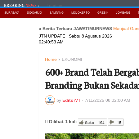
Loading...
BREAKING
NEWS
:
SURABAYA
SIDOARJO
SAMPANG
MOJOKERTO
GRESIK
JOMBANG
bnya?
Baca Berita Terbaru JAWATIMURNEWS
Maujual Gandeng AX
JTN UPDATE :
Sabtu 8 Agustus 2026
02:40:54 AM
Home
EKONOMI
600+ Brand Telah Berg
Branding Bukan Sekada
by
EditorVT
-
7/11/2025 08:02:00 AM
Dilihat
1
kali
Suka
194
15