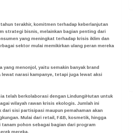
ahun terakhir, komitmen terhadap keberlanjutan
 strategi bisnis, melainkan bagian penting dari
konsumen yang meningkat terhadap krisis iklim dan
bagai sektor mulai memikirkan ulang peran mereka
la yang menonjol, yaitu semakin banyak brand
lewat narasi kampanye, tetapi juga lewat aksi
nesia telah berkolaborasi dengan LindungiHutan untuk
gai wilayah rawan krisis ekologis. Jumlah ini
k dari sisi partisipasi maupun pemahaman akan
gkungan. Mulai dari retail, F&B, kosmetik, hingga
si tanam pohon sebagai bagian dari program
merek mereka.