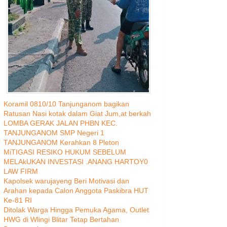
Koramil 0810/10 Tanjunganom bagikan
Ratusan Nasi kotak dalam Giat Jum,at berkah
LOMBA GERAK JALAN PHBN KEC.
TANJUNGANOM SMP Negeri 1
TANJUNGANOM Kerahkan 8 Pleton
MiTIGASI RESIKO HUKUM SEBELUM
MELAkUKAN INVESTASI .ANANG HARTOY0
LAW FIRM
Kapolsek warujayeng Beri Motivasi dan
Arahan kepada Calon Anggota Paskibra HUT
Ke-81 RI
Ditolak Warga Hingga Pemuka Agama, Outlet
HWG di Wlingi Blitar Tetap Bertahan