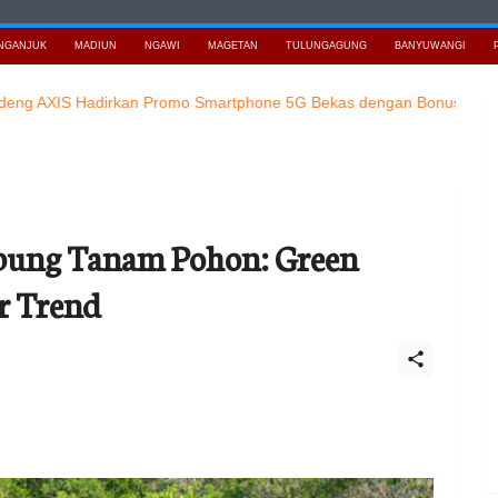
NGANJUK
MADIUN
NGAWI
MAGETAN
TULUNGAGUNG
BANYUWANGI
IS Hadirkan Promo Smartphone 5G Bekas dengan Bonus Kuota
Baca
abung Tanam Pohon: Green
r Trend