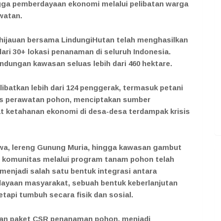
gga pemberdayaan ekonomi melalui pelibatan warga
watan.
hijauan bersama LindungiHutan telah menghasilkan
 dari 30+ lokasi penanaman di seluruh Indonesia.
ndungan kawasan seluas lebih dari 460 hektare.
elibatkan lebih dari 124 penggerak, termasuk petani
es perawatan pohon, menciptakan sumber
 ketahanan ekonomi di desa-desa terdampak krisis
 Jawa, lereng Gunung Muria, hingga kawasan gambut
an komunitas melalui program tanam pohon telah
enjadi salah satu bentuk integrasi antara
ayaan masyarakat, sebuah bentuk keberlanjutan
etapi tumbuh secara fisik dan sosial.
kan paket CSR penanaman pohon, menjadi