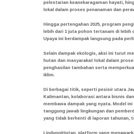
pelestarian keanekaragaman hayati, hin
lokal dalam proses penanaman dan pera
Hingga pertengahan 2025, program peng
lebih dari 1 juta pohon tertanam di lebih
Upaya ini berdampak langsung pada perli
Selain dampak ekologis, aksi ini turut m
hutan dan masyarakat lokal dalam pros
penghasilan tambahan serta memperkuat
iklim.
Di berbagai titik, seperti pesisir utara
Kalimantan, kolaborasi antara bisnis d
membawa dampak yang nyata. Model ini m
tanggung jawab lingkungan dan pemberd
yang tidak berhenti di laporan tahunan, t
LindungiHutan, platform yang menawar