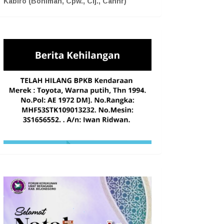
Kabiro (Boniman, Cpw., Cij., Cahnr)