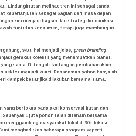
jau. LindungiHutan melihat tren ini sebagai tanda
at keberlanjutan sebagai bagian dari masa depan
kungan kini menjadi bagian dari strategi komunikasi
njawab tuntutan konsumen, tetapi juga membangun
ergabung, satu hal menjadi jelas,
green branding
enjadi gerakan kolektif yang menempatkan planet,
is yang sama. Di tengah tantangan perubahan iklim
as sektor menjadi kunci. Penanaman pohon hanyalah
eri dampak besar jika dilakukan bersama-sama.
n yang berfokus pada aksi konservasi hutan dan
. Sebanyak 1 juta pohon telah ditanam bersama
ami menggandeng masyarakat lokal di 30+ lokasi
 Kami menghadirkan beberapa program seperti