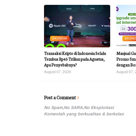
EKONOMI
EKONO
Transaksi Kripto di Indonesia Selalu
Maujual Ga
Tembus Rp45 Triliun pada Agustus,
Promo Sma
Apa Penyebabnya?
dengan Bo
August 07, 2026
August 07, 
Post a Comment
No Spam,No SARA,No Eksploitasi
Komenlah yang berkualitas & berkelas