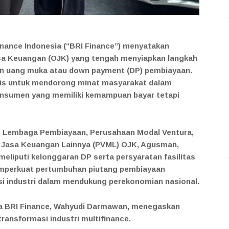
finance Indonesia (“BRI Finance”) menyatakan
sa Keuangan (OJK) yang tengah menyiapkan langkah
an uang muka atau down payment (DP) pembiayaan.
talis untuk mendorong minat masyarakat dalam
onsumen yang memiliki kemampuan bayar tetapi
s Lembaga Pembiayaan, Perusahaan Modal Ventura,
Jasa Keuangan Lainnya (PVML) OJK, Agusman,
eliputi kelonggaran DP serta persyaratan fasilitas
emperkuat pertumbuhan piutang pembiayaan
si industri dalam mendukung perekonomian nasional.
ma BRI Finance, Wahyudi Darmawan, menegaskan
transformasi industri multifinance.