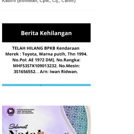
Kabiro (Boniman, Cpw., Cij., Cahnr)