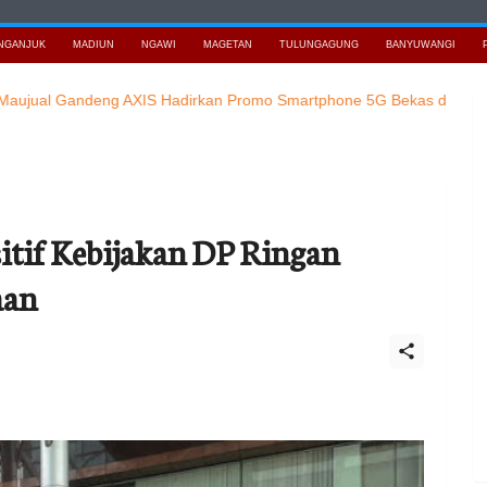
NGANJUK
MADIUN
NGAWI
MAGETAN
TULUNGAGUNG
BANYUWANGI
Gandeng AXIS Hadirkan Promo Smartphone 5G Bekas dengan Bonus K
itif Kebijakan DP Ringan
aan