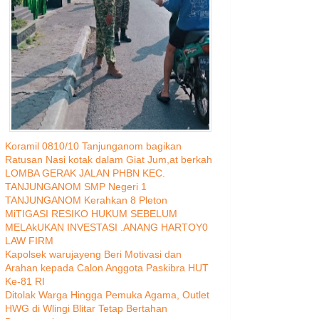
Koramil 0810/10 Tanjunganom bagikan
Ratusan Nasi kotak dalam Giat Jum,at berkah
LOMBA GERAK JALAN PHBN KEC.
TANJUNGANOM SMP Negeri 1
TANJUNGANOM Kerahkan 8 Pleton
MiTIGASI RESIKO HUKUM SEBELUM
MELAkUKAN INVESTASI .ANANG HARTOY0
LAW FIRM
Kapolsek warujayeng Beri Motivasi dan
Arahan kepada Calon Anggota Paskibra HUT
Ke-81 RI
Ditolak Warga Hingga Pemuka Agama, Outlet
HWG di Wlingi Blitar Tetap Bertahan