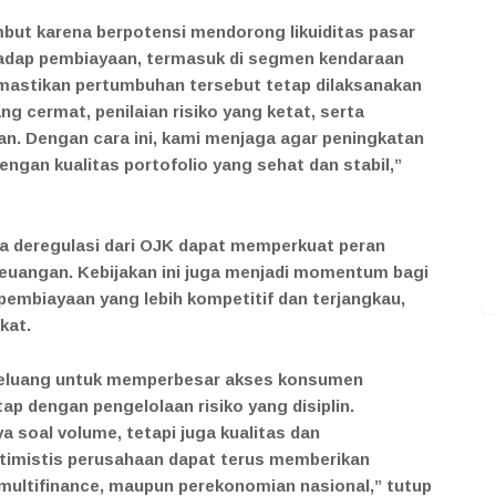
mbut karena berpotensi mendorong likuiditas pasar
adap pembiayaan, termasuk di segmen kendaraan
mastikan pertumbuhan tersebut tetap dilaksanakan
ng cermat, penilaian risiko yang ketat, serta
n. Dengan cara ini, kami menjaga agar peningkatan
ngan kualitas portofolio yang sehat dan stabil,”
a deregulasi dari OJK dapat memperkuat peran
keuangan. Kebijakan ini juga menjadi momentum bagi
embiayaan yang lebih kompetitif dan terjangkau,
kat.
h peluang untuk memperbesar akses konsumen
p dengan pengelolaan risiko yang disiplin.
 soal volume, tetapi juga kualitas dan
ptimistis perusahaan dapat terus memberikan
i multifinance, maupun perekonomian nasional,” tutup