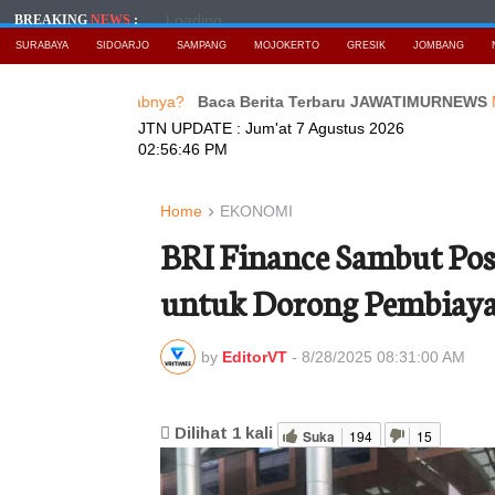
Loading...
BREAKING
NEWS
:
SURABAYA
SIDOARJO
SAMPANG
MOJOKERTO
GRESIK
JOMBANG
Apa Penyebabnya?
Baca Berita Terbaru JAWATIMURNEWS
Maujual 
JTN UPDATE :
Jum'at 7 Agustus 2026
02:56:48 PM
Home
EKONOMI
BRI Finance Sambut Pos
untuk Dorong Pembiay
by
EditorVT
-
8/28/2025 08:31:00 AM
Dilihat
1
kali
Suka
194
15