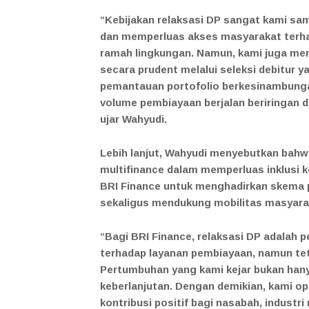
“Kebijakan relaksasi DP sangat kami sa
dan memperluas akses masyarakat terh
ramah lingkungan. Namun, kami juga me
secara prudent melalui seleksi debitur ya
pemantauan portofolio berkesinambunga
volume pembiayaan berjalan beriringan de
ujar Wahyudi.
Lebih lanjut, Wahyudi menyebutkan bahw
multifinance dalam memperluas inklusi 
BRI Finance untuk menghadirkan skema p
sekaligus mendukung mobilitas masyara
“Bagi BRI Finance, relaksasi DP adala
terhadap layanan pembiayaan, namun teta
Pertumbuhan yang kami kejar bukan hanya
keberlanjutan. Dengan demikian, kami o
kontribusi positif bagi nasabah, industr