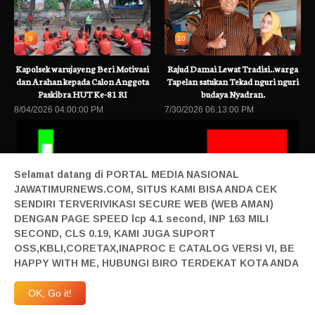
9
10
Kapolsek warujayeng Beri Motivasi
Rajud Damai Lewat Tradisi..warga
dan Arahan kepada Calon Anggota
Tapelan satukan Tekad nguri nguri
Paskibra HUT Ke-81 RI
budaya Nyadran.
8/04/2026 04:00:00 PM
7/30/2026 06:13:00 PM
Selamat datang di PORTAL MEDIA NASIONAL
JAWATIMURNEWS.COM, SITUS KAMI BISA ANDA CEK
SENDIRI TERVERIVIKASI SECURE WEB (WEB AMAN)
DENGAN PAGE SPEED lcp 4.1 second, INP 163 MILI
SECOND, CLS 0.19, KAMI JUGA SUPORT
 Terbaru
Maujual Gandeng AXIS Hadirkan Promo Smartphone 5G Bek
OSS,KBLI,CORETAX,INAPROC E CATALOG VERSI VI, BE
Home|
Login|
Privacy|
Pedoman Siber|
Contact|
Tentang|
HAPPY WITH ME, HUBUNGI BIRO TERDEKAT KOTA ANDA
Produk|
Adv|
Mitra|
Staff Redaksi|
Redaksi|
| Design By Sonata
Abraham | @2019 All Right Reserved | Milad JTN Ke 4 | 27 April 2023 JTN Melangkah
OK, Go it!
Maju | Anggardaya Terpandang-Berharga-Terdepan-Berkelas