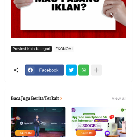
Provinsi-Kota-Kategori
EKONOMI
Facebook
Baca Juga Berita Terkait
View all
EKONOMI
EKONOMI