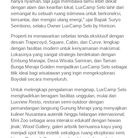
hanya nyaman, tapi juga membawa tamu lebih dekat
dengan alam dan kearifan lokal. LuxCamp Selo lahir dari
semangat itu sebuah ruang istimewa untuk berkoneksi,
bersantai, dan mengisi ulang energi,” ujar Bapak Suryo
Sembono, selaku Owner LuxCamp Selo by Horison.
Properti ini menawarkan sebelas tenda eksklusif dengan
desain Trapezoyd, Square, Cabin, dan Curve, lengkap
dengan fasilitas modern untuk kenyamanan maksimal.
Lokasinya yang sangat strategis berdekatan dengan
Embung Manajar, Desa Wisata Samiran, dan Taman
Bunga Merapi Golden menjadikan LuxCamp Selo sebagai
titik ideal bagi wisatawan yang ingin mengeksplorasi
Boyolali secara menyeluruh.
Untuk melengkapi pengalaman menginap, LuxCamp Selo
menghadirkan beragam fasilitas unggulan, mulai dari
Luxview Resto, restoran semi-outdoor dengan
pemandangan langsung Gunung Merapi yang menyajikan
kuliner Nusantara autentik hingga hidangan internasional;
Mini Zoo sebagai area interaksi edukatif dengan hewan
jinak; Wood Gallery, galeri artistik bernuansa kayu yang
menjadi spot foto estetik sekaligus ruang eksplorasi seni;