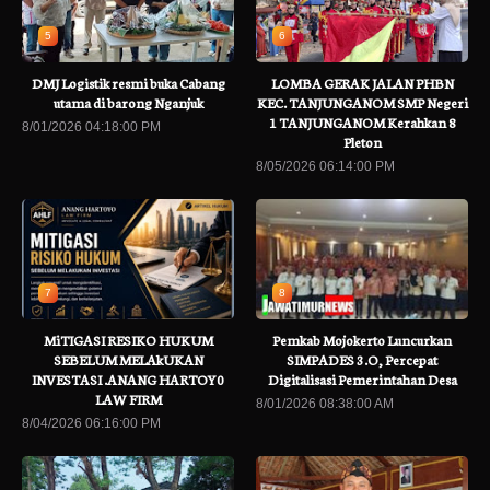
5
6
DMJ Logistik resmi buka Cabang
LOMBA GERAK JALAN PHBN
utama di barong Nganjuk
KEC. TANJUNGANOM SMP Negeri
1 TANJUNGANOM Kerahkan 8
8/01/2026 04:18:00 PM
Pleton
8/05/2026 06:14:00 PM
7
8
MiTIGASI RESIKO HUKUM
Pemkab Mojokerto Luncurkan
SEBELUM MELAkUKAN
SIMPADES 3.O, Percepat
INVESTASI .ANANG HARTOY0
Digitalisasi Pemerintahan Desa
LAW FIRM
8/01/2026 08:38:00 AM
8/04/2026 06:16:00 PM