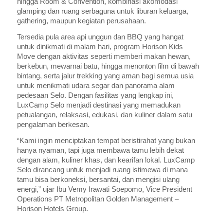
hingga Room & Convention, kombinasi akomodasi
glamping dan ruang serbaguna untuk liburan keluarga,
gathering, maupun kegiatan perusahaan.
Tersedia pula area api unggun dan BBQ yang hangat
untuk dinikmati di malam hari, program Horison Kids
Move dengan aktivitas seperti memberi makan hewan,
berkebun, mewarnai batu, hingga menonton film di bawah
bintang, serta jalur trekking yang aman bagi semua usia
untuk menikmati udara segar dan panorama alam
pedesaan Selo. Dengan fasilitas yang lengkap ini,
LuxCamp Selo menjadi destinasi yang memadukan
petualangan, relaksasi, edukasi, dan kuliner dalam satu
pengalaman berkesan.
“Kami ingin menciptakan tempat beristirahat yang bukan
hanya nyaman, tapi juga membawa tamu lebih dekat
dengan alam, kuliner khas, dan kearifan lokal. LuxCamp
Selo dirancang untuk menjadi ruang istimewa di mana
tamu bisa berkoneksi, bersantai, dan mengisi ulang
energi,” ujar Ibu Vemy Irawati Soepomo, Vice President
Operations PT Metropolitan Golden Management –
Horison Hotels Group.