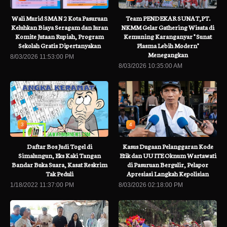
Wali Murid SMAN 2 Kota Pasuruan
Team PENDEKAR SUNAT,PT.
Keluhkan Biaya Seragam dan Iuran
NKMM Gelar Gathering Wisata di
Komite Jutaan Rupiah, Program
Kemuning Karanganyar " Sunat
Sekolah Gratis Dipertanyakan
Plasma Lebih Modern"
Menegangkan
8/03/2026 11:53:00 PM
8/03/2026 10:35:00 AM
3
4
Daftar Bos Judi Togel di
Kasus Dugaan Pelanggaran Kode
Simalungun, Eks Kaki Tangan
Etik dan UU ITE Oknum Wartawati
Bandar Buka Suara, Kasat Reskrim
di Pasuruan Bergulir, Pelapor
Tak Peduli
Apresiasi Langkah Kepolisian
1/18/2022 11:37:00 PM
8/03/2026 02:18:00 PM