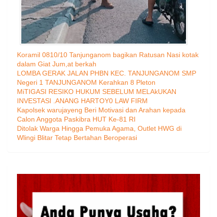
Koramil 0810/10 Tanjunganom bagikan Ratusan Nasi kotak
dalam Giat Jum,at berkah
LOMBA GERAK JALAN PHBN KEC. TANJUNGANOM SMP
Negeri 1 TANJUNGANOM Kerahkan 8 Pleton
MiTIGASI RESIKO HUKUM SEBELUM MELAkUKAN
INVESTASI .ANANG HARTOY0 LAW FIRM
Kapolsek warujayeng Beri Motivasi dan Arahan kepada
Calon Anggota Paskibra HUT Ke-81 RI
Ditolak Warga Hingga Pemuka Agama, Outlet HWG di
Wlingi Blitar Tetap Bertahan Beroperasi