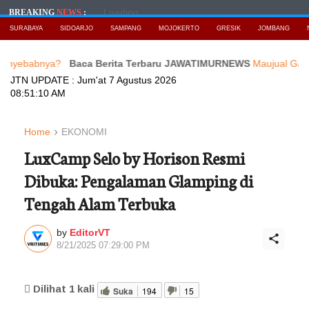
Loading...
BREAKING
NEWS
:
SURABAYA
SIDOARJO
SAMPANG
MOJOKERTO
GRESIK
JOMBANG
bnya?
Baca Berita Terbaru JAWATIMURNEWS
Maujual Gandeng AXI
JTN UPDATE :
Jum'at 7 Agustus 2026
08:51:12 AM
Home
EKONOMI
LuxCamp Selo by Horison Resmi
Dibuka: Pengalaman Glamping di
Tengah Alam Terbuka
by
EditorVT
8/21/2025 07:29:00 PM
Dilihat
1
kali
Suka
194
15