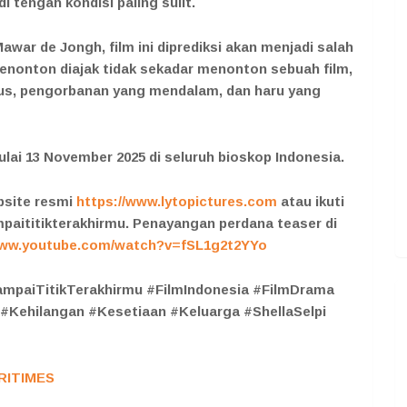
i tengah kondisi paling sulit.
war de Jongh, film ini diprediksi akan menjadi salah
Penonton diajak tidak sekadar menonton sebuah film,
lus, pengorbanan yang mendalam, dan haru yang
ulai 13 November 2025 di seluruh bioskop Indonesia.
ebsite resmi
https://www.lytopictures.com
atau ikuti
aititikterakhirmu. Penayangan perdana teaser di
www.youtube.com/watch?v=fSL1g2t2YYo
mpaiTitikTerakhirmu #FilmIndonesia #FilmDrama
Kehilangan #Kesetiaan #Keluarga #ShellaSelpi
RITIMES