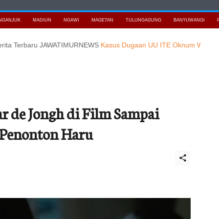
NGANJUK
MADIUN
NGAWI
MAGETAN
TULUNGAGUNG
BANYUWANGI
erbaru JAWATIMURNEWS
Kasus Dugaan UU ITE Oknum Wartawati, di Po
 de Jongh di Film Sampai
 Penonton Haru