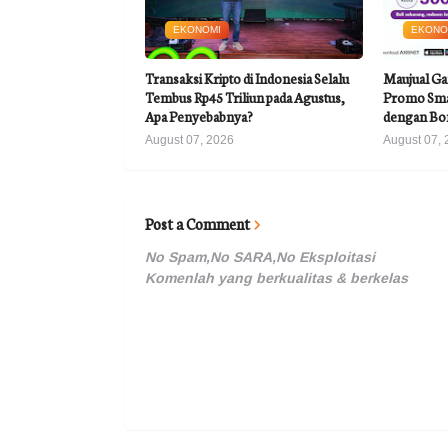
EKONOMI
EKONO
Transaksi Kripto di Indonesia Selalu
Maujual Ga
Tembus Rp45 Triliun pada Agustus,
Promo Sma
Apa Penyebabnya?
dengan Bo
August 07, 2026
August 07, 
Post a Comment
No Spam,No SARA,No Eksploitasi
Komenlah yang berkualitas & berkelas