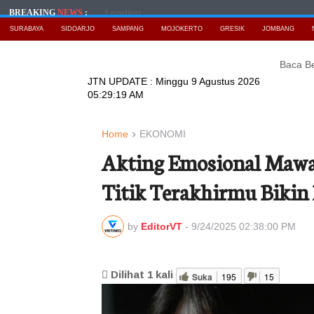
Loading...
BREAKING
NEWS
:
SURABAYA
SIDOARJO
SAMPANG
MOJOKERTO
GRESIK
JOMBANG
Baca Berita T
JTN UPDATE :
Minggu 9 Agustus 2026
05:29:20 AM
Home
EKONOMI
Akting Emosional Mawar
Titik Terakhirmu Bikin
by
EditorVT
-
9/24/2025 02:38:00 PM
Dilihat
1
kali
Suka
195
15