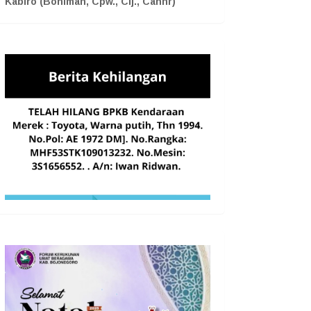
Kabiro (Boniman, Cpw., Cij., Cahnr)