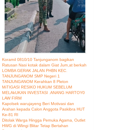
Koramil 0810/10 Tanjunganom bagikan
Ratusan Nasi kotak dalam Giat Jum,at berkah
LOMBA GERAK JALAN PHBN KEC.
TANJUNGANOM SMP Negeri 1
TANJUNGANOM Kerahkan 8 Pleton
MiTIGASI RESIKO HUKUM SEBELUM
MELAkUKAN INVESTASI .ANANG HARTOY0
LAW FIRM
Kapolsek warujayeng Beri Motivasi dan
Arahan kepada Calon Anggota Paskibra HUT
Ke-81 RI
Ditolak Warga Hingga Pemuka Agama, Outlet
HWG di Wlingi Blitar Tetap Bertahan