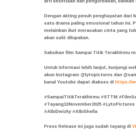
arti kesetiaan dan pengorbanan, bahkan d
Dengan akting penuh penghayatan dari Ma
satu drama paling emosional tahun ini. 
melainkan ikut merasakan cinta yang tu
akan sulit dilupakan.
Saksikan film Sampai Titik Terakhirmu m
Untuk informasi lebih lanjut, kunjungi w
akun Instagram @lytopictures dan @samp
kanal Youtube dapat diakses di
https://
#SampaiTitikTerakhirmu #STTM #FilmSa
#Tayang13November2025 #LytoPictures #
#AlbiDwizky #AlbiShella
Press Release ini juga sudah tayang di
V