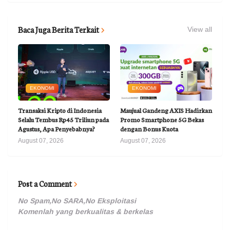
Baca Juga Berita Terkait
View all
EKONOMI
EKONOMI
Transaksi Kripto di Indonesia
Maujual Gandeng AXIS Hadirkan
Selalu Tembus Rp45 Triliun pada
Promo Smartphone 5G Bekas
Agustus, Apa Penyebabnya?
dengan Bonus Kuota
August 07, 2026
August 07, 2026
Post a Comment
No Spam,No SARA,No Eksploitasi
Komenlah yang berkualitas & berkelas