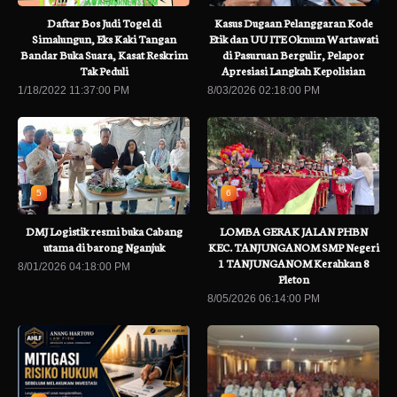
Daftar Bos Judi Togel di
Kasus Dugaan Pelanggaran Kode
Simalungun, Eks Kaki Tangan
Etik dan UU ITE Oknum Wartawati
Bandar Buka Suara, Kasat Reskrim
di Pasuruan Bergulir, Pelapor
Tak Peduli
Apresiasi Langkah Kepolisian
1/18/2022 11:37:00 PM
8/03/2026 02:18:00 PM
5
6
DMJ Logistik resmi buka Cabang
LOMBA GERAK JALAN PHBN
utama di barong Nganjuk
KEC. TANJUNGANOM SMP Negeri
1 TANJUNGANOM Kerahkan 8
8/01/2026 04:18:00 PM
Pleton
8/05/2026 06:14:00 PM