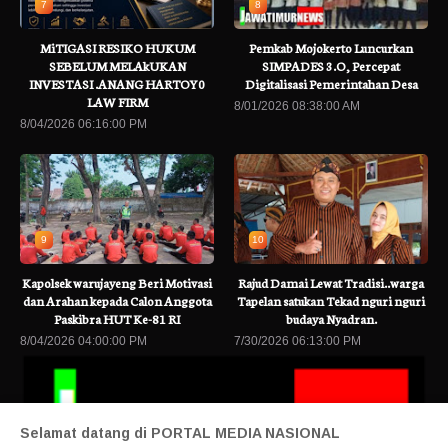
7
8
MiTIGASI RESIKO HUKUM
Pemkab Mojokerto Luncurkan
SEBELUM MELAkUKAN
SIMPADES 3.O, Percepat
INVESTASI .ANANG HARTOY0
Digitalisasi Pemerintahan Desa
LAW FIRM
8/01/2026 08:38:00 AM
8/04/2026 06:16:00 PM
9
10
Kapolsek warujayeng Beri Motivasi
Rajud Damai Lewat Tradisi..warga
dan Arahan kepada Calon Anggota
Tapelan satukan Tekad nguri nguri
Paskibra HUT Ke-81 RI
budaya Nyadran.
8/04/2026 04:00:00 PM
7/30/2026 06:13:00 PM
Selamat datang di PORTAL MEDIA NASIONAL