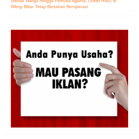
Ditolak Warga Hingga Pemuka Agama, Outlet HWG di
Wlingi Blitar Tetap Bertahan Beroperasi