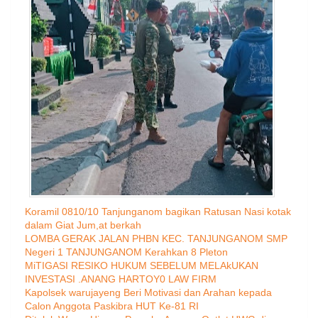
Koramil 0810/10 Tanjunganom bagikan Ratusan Nasi kotak
dalam Giat Jum,at berkah
LOMBA GERAK JALAN PHBN KEC. TANJUNGANOM SMP
Negeri 1 TANJUNGANOM Kerahkan 8 Pleton
MiTIGASI RESIKO HUKUM SEBELUM MELAkUKAN
INVESTASI .ANANG HARTOY0 LAW FIRM
Kapolsek warujayeng Beri Motivasi dan Arahan kepada
Calon Anggota Paskibra HUT Ke-81 RI