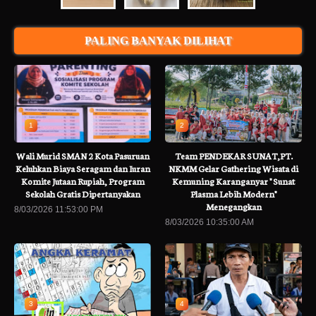
PALING BANYAK DILIHAT
1
2
Wali Murid SMAN 2 Kota Pasuruan
Team PENDEKAR SUNAT,PT.
Keluhkan Biaya Seragam dan Iuran
NKMM Gelar Gathering Wisata di
Komite Jutaan Rupiah, Program
Kemuning Karanganyar " Sunat
Sekolah Gratis Dipertanyakan
Plasma Lebih Modern"
Menegangkan
8/03/2026 11:53:00 PM
8/03/2026 10:35:00 AM
3
4