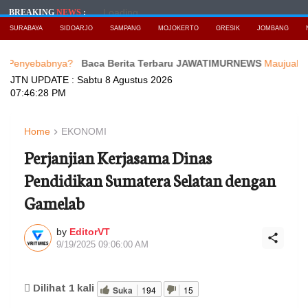
Loading...
BREAKING
NEWS
:
SURABAYA
SIDOARJO
SAMPANG
MOJOKERTO
GRESIK
JOMBANG
abnya?
Baca Berita Terbaru JAWATIMURNEWS
Maujual Gandeng A
JTN UPDATE :
Sabtu 8 Agustus 2026
07:46:30 PM
Home
EKONOMI
Perjanjian Kerjasama Dinas
Pendidikan Sumatera Selatan dengan
Gamelab
by
EditorVT
9/19/2025 09:06:00 AM
Dilihat
1
kali
Suka
194
15