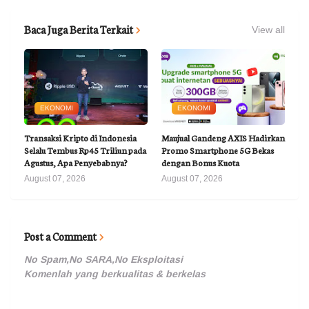
Baca Juga Berita Terkait
View all
EKONOMI
EKONOMI
Transaksi Kripto di Indonesia
Maujual Gandeng AXIS Hadirkan
Selalu Tembus Rp45 Triliun pada
Promo Smartphone 5G Bekas
Agustus, Apa Penyebabnya?
dengan Bonus Kuota
August 07, 2026
August 07, 2026
Post a Comment
No Spam,No SARA,No Eksploitasi
Komenlah yang berkualitas & berkelas