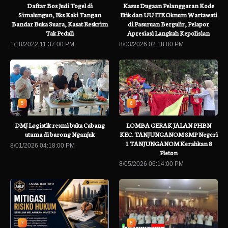
Daftar Bos Judi Togel di
Kasus Dugaan Pelanggaran Kode
Simalungun, Eks Kaki Tangan
Etik dan UU ITE Oknum Wartawati
Bandar Buka Suara, Kasat Reskrim
di Pasuruan Bergulir, Pelapor
Tak Peduli
Apresiasi Langkah Kepolisian
1/18/2022 11:37:00 PM
8/03/2026 02:18:00 PM
5
6
DMJ Logistik resmi buka Cabang
LOMBA GERAK JALAN PHBN
utama di barong Nganjuk
KEC. TANJUNGANOM SMP Negeri
1 TANJUNGANOM Kerahkan 8
8/01/2026 04:18:00 PM
Pleton
8/05/2026 06:14:00 PM
7
8