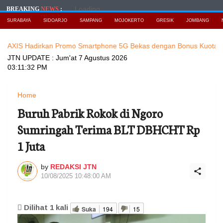
Loading...
BREAKING
NEWS
:
SURABAYA
SIDOARJO
SAMPANG
MOJOKERTO
GRESIK
JOMBANG
adirkan Promo Smartphone 5G Bekas dengan Bonus Kuota
Baca Be
JTN UPDATE :
Jum'at 7 Agustus 2026
03:11:34 PM
Home
Buruh Pabrik Rokok di Ngoro
Sumringah Terima BLT DBHCHT Rp
1 Juta
by
REDAKSI JTN
10/08/2025 10:48:00 AM
Dilihat
1
kali
Suka
194
15