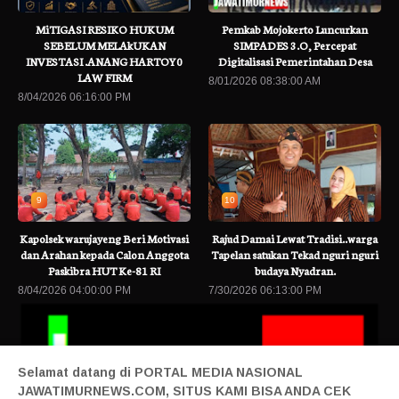
MiTIGASI RESIKO HUKUM
Pemkab Mojokerto Luncurkan
SEBELUM MELAkUKAN
SIMPADES 3.O, Percepat
INVESTASI .ANANG HARTOY0
Digitalisasi Pemerintahan Desa
LAW FIRM
8/01/2026 08:38:00 AM
8/04/2026 06:16:00 PM
9
10
Kapolsek warujayeng Beri Motivasi
Rajud Damai Lewat Tradisi..warga
dan Arahan kepada Calon Anggota
Tapelan satukan Tekad nguri nguri
Paskibra HUT Ke-81 RI
budaya Nyadran.
8/04/2026 04:00:00 PM
7/30/2026 06:13:00 PM
Selamat datang di PORTAL MEDIA NASIONAL
JAWATIMURNEWS.COM, SITUS KAMI BISA ANDA CEK