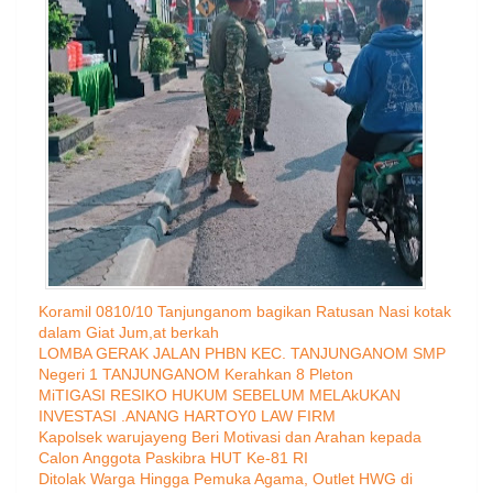
Koramil 0810/10 Tanjunganom bagikan Ratusan Nasi kotak
dalam Giat Jum,at berkah
LOMBA GERAK JALAN PHBN KEC. TANJUNGANOM SMP
Negeri 1 TANJUNGANOM Kerahkan 8 Pleton
MiTIGASI RESIKO HUKUM SEBELUM MELAkUKAN
INVESTASI .ANANG HARTOY0 LAW FIRM
Kapolsek warujayeng Beri Motivasi dan Arahan kepada
Calon Anggota Paskibra HUT Ke-81 RI
Ditolak Warga Hingga Pemuka Agama, Outlet HWG di