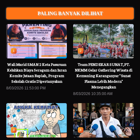
PALING BANYAK DILIHAT
1
2
Wali Murid SMAN 2 Kota Pasuruan
Team PENDEKAR SUNAT,PT.
Keluhkan Biaya Seragam dan Iuran
NKMM Gelar Gathering Wisata di
Komite Jutaan Rupiah, Program
Kemuning Karanganyar " Sunat
Sekolah Gratis Dipertanyakan
Plasma Lebih Modern"
Menegangkan
8/03/2026 11:53:00 PM
8/03/2026 10:35:00 AM
3
4