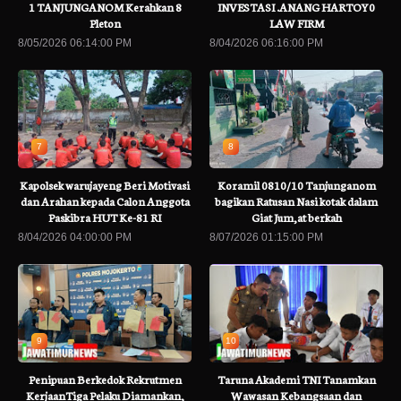
1 TANJUNGANOM Kerahkan 8
INVESTASI .ANANG HARTOY0
Pleton
LAW FIRM
8/05/2026 06:14:00 PM
8/04/2026 06:16:00 PM
7
8
Kapolsek warujayeng Beri Motivasi
Koramil 0810/10 Tanjunganom
dan Arahan kepada Calon Anggota
bagikan Ratusan Nasi kotak dalam
Paskibra HUT Ke-81 RI
Giat Jum,at berkah
8/04/2026 04:00:00 PM
8/07/2026 01:15:00 PM
9
10
Penipuan Berkedok Rekrutmen
Taruna Akademi TNI Tanamkan
KerjaanTiga Pelaku Diamankan,
Wawasan Kebangsaan dan