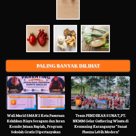
PALING BANYAK DILIHAT
1
2
Wali Murid SMAN 2 Kota Pasuruan
Team PENDEKAR SUNAT,PT.
Keluhkan Biaya Seragam dan Iuran
NKMM Gelar Gathering Wisata di
Komite Jutaan Rupiah, Program
Kemuning Karanganyar " Sunat
Sekolah Gratis Dipertanyakan
Plasma Lebih Modern"