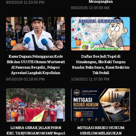
Menegangkan
8/03/2026 11:53:00 PM
8/03/2026 10:35:00 AM
3
4
Kasus Dugaan Pelanggaran Kode
Daftar Bos Judi Togel di
Etik dan UU ITE Oknum Wartawati
Simalungun, Eks Kaki Tangan
di Pasuruan Bergulir, Pelapor
Bandar Buka Suara, Kasat Reskrim
Apresiasi Langkah Kepolisian
Tak Peduli
8/03/2026 02:18:00 PM
1/18/2022 11:37:00 PM
5
6
LOMBA GERAK JALAN PHBN
MiTIGASI RESIKO HUKUM
KEC. TANJUNGANOM SMP Negeri
SEBELUM MELAkUKAN