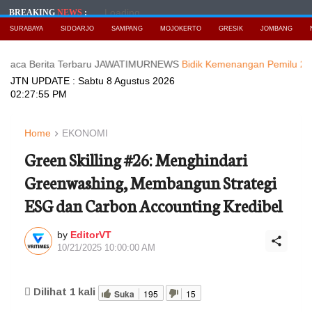
Loading...
BREAKING
NEWS
:
SURABAYA
SIDOARJO
SAMPANG
MOJOKERTO
GRESIK
JOMBANG
rita Terbaru JAWATIMURNEWS
Bidik Kemenangan Pemilu 2029, DPD 
JTN UPDATE :
Sabtu 8 Agustus 2026
02:27:57 PM
Home
EKONOMI
Green Skilling #26: Menghindari
Greenwashing, Membangun Strategi
ESG dan Carbon Accounting Kredibel
by
EditorVT
10/21/2025 10:00:00 AM
Dilihat
1
kali
Suka
195
15