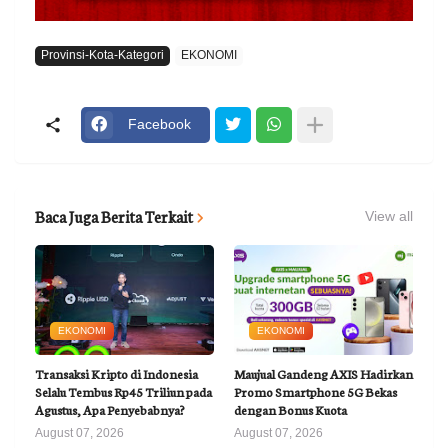
Provinsi-Kota-Kategori
EKONOMI
Facebook
Baca Juga Berita Terkait
View all
EKONOMI
EKONOMI
Transaksi Kripto di Indonesia
Maujual Gandeng AXIS Hadirkan
Selalu Tembus Rp45 Triliun pada
Promo Smartphone 5G Bekas
Agustus, Apa Penyebabnya?
dengan Bonus Kuota
August 07, 2026
August 07, 2026