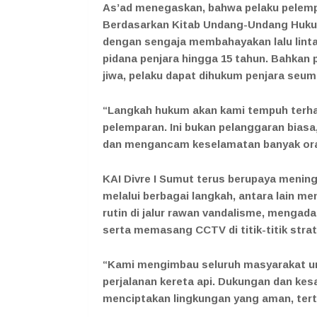
As’ad menegaskan, bahwa pelaku pelempa
Berdasarkan Kitab Undang-Undang Hukum 
dengan sengaja membahayakan lalu linta
pidana penjara hingga 15 tahun. Bahkan 
jiwa, pelaku dapat dihukum penjara seumu
“Langkah hukum akan kami tempuh terhad
pelemparan. Ini bukan pelanggaran bias
dan mengancam keselamatan banyak ora
KAI Divre I Sumut terus berupaya mening
melalui berbagai langkah, antara lain me
rutin di jalur rawan vandalisme, mengad
serta memasang CCTV di titik-titik strat
“Kami mengimbau seluruh masyarakat u
perjalanan kereta api. Dukungan dan kes
menciptakan lingkungan yang aman, terti