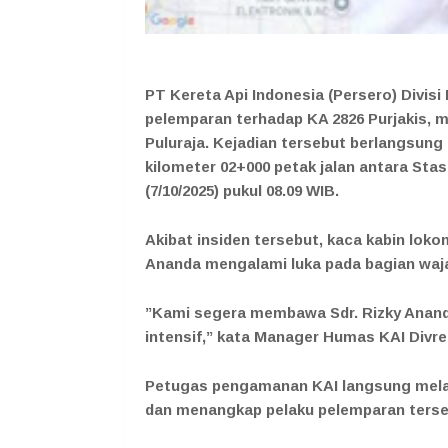
PT Kereta Api Indonesia (Persero) Divis
pelemparan terhadap KA 2826 Purjakis, m
Puluraja. Kejadian tersebut berlangsung 
kilometer 02+000 petak jalan antara Sta
(7/10/2025) pukul 08.09 WIB.
Akibat insiden tersebut, kaca kabin lok
Ananda mengalami luka pada bagian waj
”Kami segera membawa Sdr. Rizky Anand
intensif,” kata Manager Humas KAI Divre
Petugas pengamanan KAI langsung melaku
dan menangkap pelaku pelemparan terse