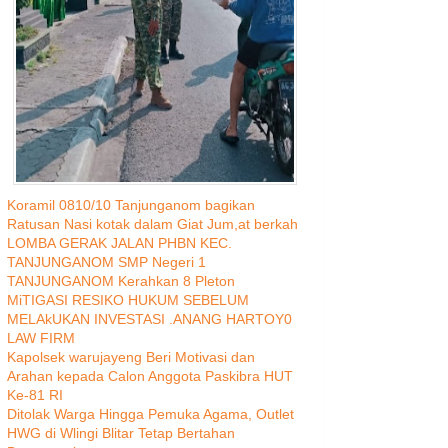
Koramil 0810/10 Tanjunganom bagikan
Ratusan Nasi kotak dalam Giat Jum,at berkah
LOMBA GERAK JALAN PHBN KEC.
TANJUNGANOM SMP Negeri 1
TANJUNGANOM Kerahkan 8 Pleton
MiTIGASI RESIKO HUKUM SEBELUM
MELAkUKAN INVESTASI .ANANG HARTOY0
LAW FIRM
Kapolsek warujayeng Beri Motivasi dan
Arahan kepada Calon Anggota Paskibra HUT
Ke-81 RI
Ditolak Warga Hingga Pemuka Agama, Outlet
HWG di Wlingi Blitar Tetap Bertahan