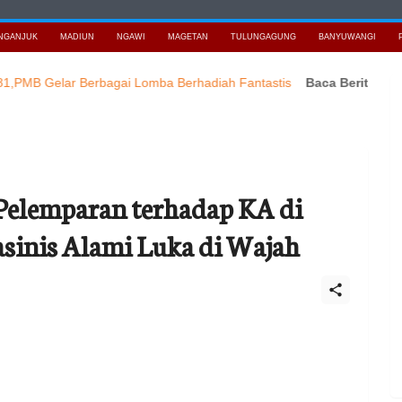
NGANJUK
MADIUN
NGAWI
MAGETAN
TULUNGAGUNG
BANYUWANGI
elar Berbagai Lomba Berhadiah Fantastis
Baca Berita Terbaru J
Pelemparan terhadap KA di
asinis Alami Luka di Wajah