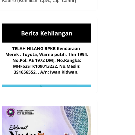
Kabiro (Boniman, Cpw., Cij., Cahnr)