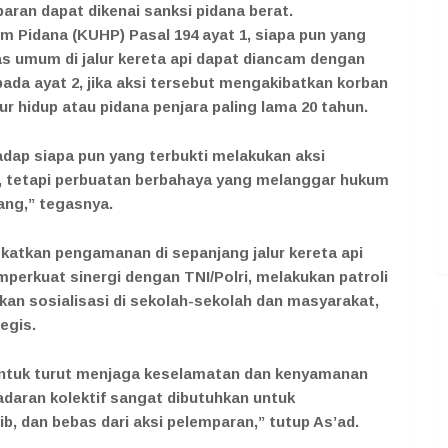
ran dapat dikenai sanksi pidana berat.
Pidana (KUHP) Pasal 194 ayat 1, siapa pun yang
s umum di jalur kereta api dapat diancam dengan
pada ayat 2, jika aksi tersebut mengakibatkan korban
r hidup atau pidana penjara paling lama 20 tahun.
ap siapa pun yang terbukti melakukan aksi
a, tetapi perbuatan berbahaya yang melanggar hukum
ng,” tegasnya.
katkan pengamanan di sepanjang jalur kereta api
mperkuat sinergi dengan TNI/Polri, melakukan patroli
akan sosialisasi di sekolah-sekolah dan masyarakat,
egis.
ntuk turut menjaga keselamatan dan kenyamanan
adaran kolektif sangat dibutuhkan untuk
b, dan bebas dari aksi pelemparan,” tutup As’ad.