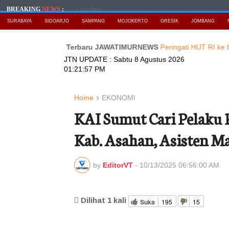
Loading...
BREAKING
NEWS
:
SURABAYA
SIDOARJO
SAMPANG
MOJOKERTO
GRESIK
JOMBANG
ca Berita Terbaru JAWATIMURNEWS
Peringati HUT RI ke 81,PMB G
JTN UPDATE :
Sabtu 8 Agustus 2026
01:21:59 PM
Home
EKONOMI
KAI Sumut Cari Pelaku 
Kab. Asahan, Asisten M
by
EditorVT
-
10/13/2025 06:56:00 AM
Dilihat
1
kali
Suka
195
15