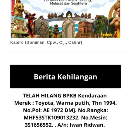
Kabiro (Boniman, Cpw., Cij., Cahnr)