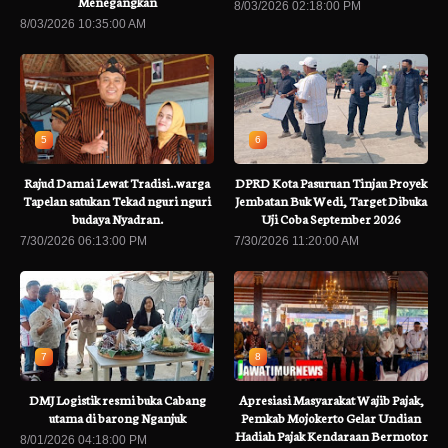
Menegangkan
8/03/2026 02:18:00 PM
8/03/2026 10:35:00 AM
5
6
Rajud Damai Lewat Tradisi..warga
DPRD Kota Pasuruan Tinjau Proyek
Tapelan satukan Tekad nguri nguri
Jembatan Buk Wedi, Target Dibuka
budaya Nyadran.
Uji Coba September 2026
7/30/2026 06:13:00 PM
7/30/2026 11:20:00 AM
7
8
DMJ Logistik resmi buka Cabang
Apresiasi Masyarakat Wajib Pajak,
utama di barong Nganjuk
Pemkab Mojokerto Gelar Undian
Hadiah Pajak Kendaraan Bermotor
8/01/2026 04:18:00 PM