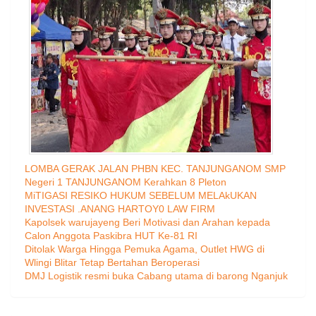
LOMBA GERAK JALAN PHBN KEC. TANJUNGANOM SMP
Negeri 1 TANJUNGANOM Kerahkan 8 Pleton
MiTIGASI RESIKO HUKUM SEBELUM MELAkUKAN
INVESTASI .ANANG HARTOY0 LAW FIRM
Kapolsek warujayeng Beri Motivasi dan Arahan kepada
Calon Anggota Paskibra HUT Ke-81 RI
Ditolak Warga Hingga Pemuka Agama, Outlet HWG di
Wlingi Blitar Tetap Bertahan Beroperasi
DMJ Logistik resmi buka Cabang utama di barong Nganjuk