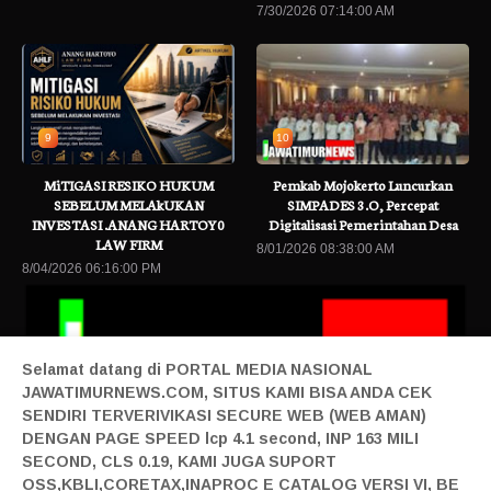
7/30/2026 07:14:00 AM
9
10
MiTIGASI RESIKO HUKUM
Pemkab Mojokerto Luncurkan
SEBELUM MELAkUKAN
SIMPADES 3.O, Percepat
INVESTASI .ANANG HARTOY0
Digitalisasi Pemerintahan Desa
LAW FIRM
8/01/2026 08:38:00 AM
8/04/2026 06:16:00 PM
Selamat datang di PORTAL MEDIA NASIONAL
JAWATIMURNEWS.COM, SITUS KAMI BISA ANDA CEK
SENDIRI TERVERIVIKASI SECURE WEB (WEB AMAN)
DENGAN PAGE SPEED lcp 4.1 second, INP 163 MILI
SECOND, CLS 0.19, KAMI JUGA SUPORT
ita Terbaru
Babinsa Koramil 0815/18 Gondang Kawal Panen Padi Peta
OSS,KBLI,CORETAX,INAPROC E CATALOG VERSI VI, BE
Home|
Login|
Privacy|
Pedoman Siber|
Contact|
Tentang|