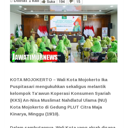
Dilihat
1
kali
Suka
194
15
KOTA MOJOKERTO – Wali Kota Mojokerto Ika
Puspitasari mengukuhkan sekaligus melantik
kelompok Ta’awun Koperasi Konsumen Syariah
(KKS) An-Nisa Muslimat Nahdlatul Ulama (NU)
Kota Mojokerto di Gedung PLUT Citra Maja
Kinarya, Minggu (19/10).
Dalam sambutannya, Wali Kota yang akrab disapa