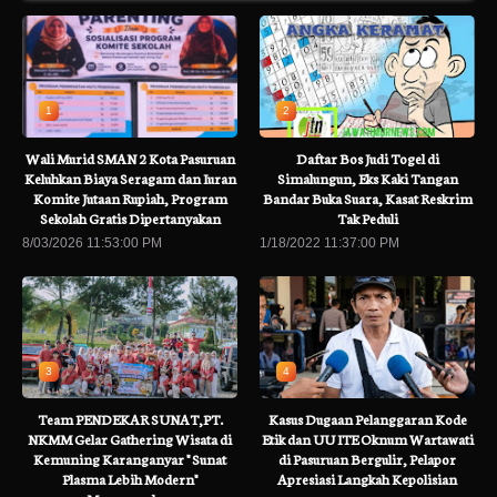
1
2
Wali Murid SMAN 2 Kota Pasuruan
Daftar Bos Judi Togel di
Keluhkan Biaya Seragam dan Iuran
Simalungun, Eks Kaki Tangan
Komite Jutaan Rupiah, Program
Bandar Buka Suara, Kasat Reskrim
Sekolah Gratis Dipertanyakan
Tak Peduli
8/03/2026 11:53:00 PM
1/18/2022 11:37:00 PM
3
4
Team PENDEKAR SUNAT,PT.
Kasus Dugaan Pelanggaran Kode
NKMM Gelar Gathering Wisata di
Etik dan UU ITE Oknum Wartawati
Kemuning Karanganyar " Sunat
di Pasuruan Bergulir, Pelapor
Plasma Lebih Modern"
Apresiasi Langkah Kepolisian