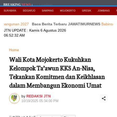
Loading...
BREAKING
NEWS
:
SURABAYA
SIDOARJO
SAMPANG
MOJOKERTO
GRESIK
JOMBANG
nan 2027
Baca Berita Terbaru JAWATIMURNEWS
Babinsa Koramil 
JTN UPDATE :
Kamis 6 Agustus 2026
06:52:33 AM
Home
Wali Kota Mojokerto Kukuhkan
Kelompok Ta’awun KKS An-Nisa,
Tekankan Komitmen dan Keikhlasan
dalam Membangun Ekonomi Umat
by
REDAKSI JTN
10/19/2025 05:34:00 PM