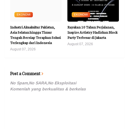
EKONOMI
EKONOMI
Industri Akuakultur Pakistan,
Rayakan 10 Tahun Perjalanan,
Asia Selatan hingga Timur
Inspire Artistry Hadirkan Block
Tengah Bersiap Terapkan Solusi
Party Terbesar di Jakarta
Terlengkap dari Indonesia
August 07, 2026
August 07, 2026
Post a Comment
No Spam,No SARA,No Eksploitasi
Komenlah yang berkualitas & berkelas