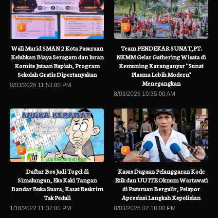
1
2
Wali Murid SMAN 2 Kota Pasuruan
Team PENDEKAR SUNAT,PT.
Keluhkan Biaya Seragam dan Iuran
NKMM Gelar Gathering Wisata di
Komite Jutaan Rupiah, Program
Kemuning Karanganyar " Sunat
Sekolah Gratis Dipertanyakan
Plasma Lebih Modern"
Menegangkan
8/03/2026 11:53:00 PM
8/03/2026 10:35:00 AM
3
4
Daftar Bos Judi Togel di
Kasus Dugaan Pelanggaran Kode
Simalungun, Eks Kaki Tangan
Etik dan UU ITE Oknum Wartawati
Bandar Buka Suara, Kasat Reskrim
di Pasuruan Bergulir, Pelapor
Tak Peduli
Apresiasi Langkah Kepolisian
1/18/2022 11:37:00 PM
8/03/2026 02:18:00 PM