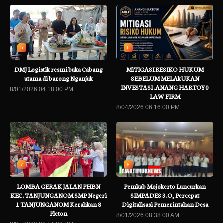
5
6
DMJ Logistik resmi buka Cabang
MiTIGASI RESIKO HUKUM
utama di barong Nganjuk
SEBELUM MELAkUKAN
INVESTASI .ANANG HARTOY0
8/01/2026 04:18:00 PM
LAW FIRM
8/04/2026 06:16:00 PM
7
8
LOMBA GERAK JALAN PHBN
Pemkab Mojokerto Luncurkan
KEC. TANJUNGANOM SMP Negeri
SIMPADES 3.O, Percepat
1 TANJUNGANOM Kerahkan 8
Digitalisasi Pemerintahan Desa
Pleton
8/01/2026 08:38:00 AM