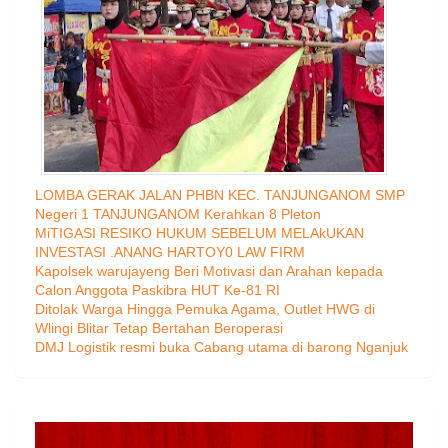
LOMBA GERAK JALAN PHBN KEC. TANJUNGANOM SMP
Negeri 1 TANJUNGANOM Kerahkan 8 Pleton
MiTIGASI RESIKO HUKUM SEBELUM MELAkUKAN
INVESTASI .ANANG HARTOY0 LAW FIRM
Kapolsek warujayeng Beri Motivasi dan Arahan kepada
Calon Anggota Paskibra HUT Ke-81 RI
Ditolak Warga Hingga Pemuka Agama, Outlet HWG di
Wlingi Blitar Tetap Bertahan Beroperasi
DMJ Logistik resmi buka Cabang utama di barong Nganjuk