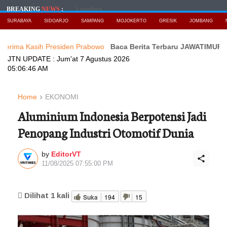
Loading...
BREAKING
NEWS
:
SURABAYA
SIDOARJO
SAMPANG
MOJOKERTO
GRESIK
JOMBANG
asih Presiden Prabowo
Baca Berita Terbaru JAWATIMURNEWS
Ind
JTN UPDATE :
Jum'at 7 Agustus 2026
05:06:48 AM
Home
EKONOMI
Aluminium Indonesia Berpotensi Jadi
Penopang Industri Otomotif Dunia
by
EditorVT
11/08/2025 07:55:00 PM
Dilihat
1
kali
Suka
194
15