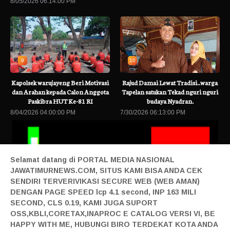
8/05/2026 06:14:00 PM
9
10
Kapolsek warujayeng Beri Motivasi
Rajud Damai Lewat Tradisi..warga
dan Arahan kepada Calon Anggota
Tapelan satukan Tekad nguri nguri
Paskibra HUT Ke-81 RI
budaya Nyadran.
8/04/2026 04:00:00 PM
7/30/2026 06:13:00 PM
Selamat datang di PORTAL MEDIA NASIONAL
JAWATIMURNEWS.COM, SITUS KAMI BISA ANDA CEK
SENDIRI TERVERIVIKASI SECURE WEB (WEB AMAN)
DENGAN PAGE SPEED lcp 4.1 second, INP 163 MILI
SECOND, CLS 0.19, KAMI JUGA SUPORT
abowo
Baca Berita Terbaru
Industri Akuakultur Pakistan, Asia Selata
OSS,KBLI,CORETAX,INAPROC E CATALOG VERSI VI, BE
Home|
Login|
Privacy|
Pedoman Siber|
Contact|
Tentang|
HAPPY WITH ME, HUBUNGI BIRO TERDEKAT KOTA ANDA
Produk|
Adv|
Mitra|
Staff Redaksi|
Redaksi|
| Design By Sonata