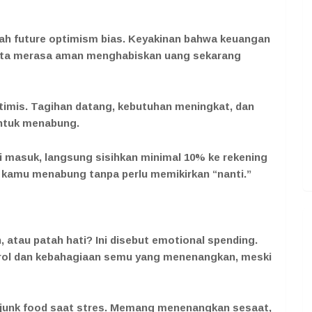
lah future optimism bias. Keyakinan bahwa keuangan
, kita merasa aman menghabiskan uang sekarang
optimis. Tagihan datang, kebutuhan meningkat, dan
untuk menabung.
i masuk, langsung sisihkan minimal 10% ke rekening
 kamu menabung tanpa perlu memikirkan “nanti.”
 atau patah hati? Ini disebut emotional spending.
trol dan kebahagiaan semu yang menenangkan, meski
 junk food saat stres. Memang menenangkan sesaat,