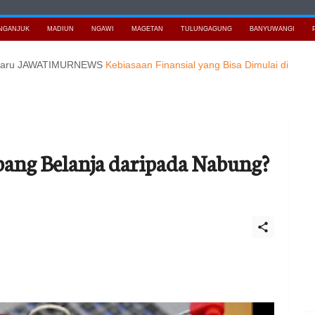
NGANJUK
MADIUN
NGAWI
MAGETAN
TULUNGAGUNG
BANYUWANGI
 JAWATIMURNEWS
Kebiasaan Finansial yang Bisa Dimulai di Usia 20-an
ang Belanja daripada Nabung?