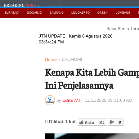
Loading...
BREAKING
NEWS
:
SURABAYA
SIDOARJO
SAMPANG
MOJOKERTO
GRESIK
JOMBANG
Baca Berita Terbaru
JTN UPDATE :
Kamis 6 Agustus 2026
03:34:25 PM
Home
EKONOMI
Kenapa Kita Lebih Gamp
Ini Penjelasannya
by
EditorVT
-
11/11/2025 09:31:00 AM
Dilihat
1
kali
Suka
194
15