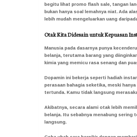
begitu lihat promo flash sale, tangan la
bukan hanya soal lemahnya niat. Ada alas
lebih mudah mengeluarkan uang daripa
Otak Kita Didesain untuk Kepuasan Ins
Manusia pada dasarnya punya kecenderu
belanja, terutama barang yang diingink
kimia yang memicu rasa senang dan pua
Dopamin ini bekerja seperti hadiah insta
perasaan bahagia seketika, meski hany
tertunda. Kamu tidak langsung merasakan
Akibatnya, secara alami otak lebih memi
belanja. Itu sebabnya menabung sering
langsung.
Coba ubah cara berpikir dengan memberi 