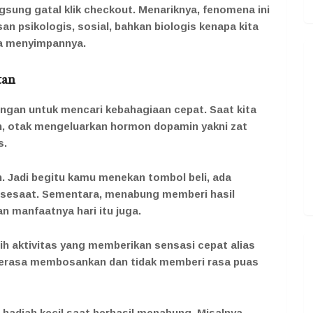
ngsung gatal klik checkout. Menariknya, fenomena ini
an psikologis, sosial, bahkan biologis kenapa kita
da menyimpannya.
tan
ngan untuk mencari kebahagiaan cepat. Saat kita
an, otak mengeluarkan hormon dopamin yakni zat
s.
n. Jadi begitu kamu menekan tombol beli, ada
a sesaat. Sementara, menabung memberi hasil
 manfaatnya hari itu juga.
lih aktivitas yang memberikan sensasi cepat alias
 terasa membosankan dan tidak memberi rasa puas
hadiah kecil saat berhasil menabung. Misalnya,