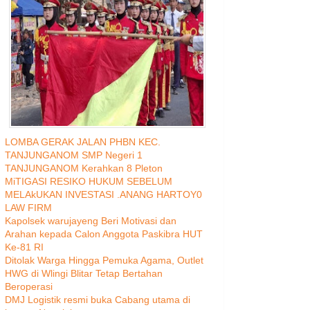
LOMBA GERAK JALAN PHBN KEC.
TANJUNGANOM SMP Negeri 1
TANJUNGANOM Kerahkan 8 Pleton
MiTIGASI RESIKO HUKUM SEBELUM
MELAkUKAN INVESTASI .ANANG HARTOY0
LAW FIRM
Kapolsek warujayeng Beri Motivasi dan
Arahan kepada Calon Anggota Paskibra HUT
Ke-81 RI
Ditolak Warga Hingga Pemuka Agama, Outlet
HWG di Wlingi Blitar Tetap Bertahan
Beroperasi
DMJ Logistik resmi buka Cabang utama di