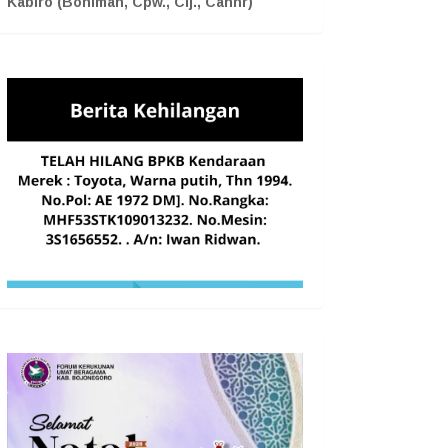
Kabiro (Boniman, Cpw., Cij., Cahnr)