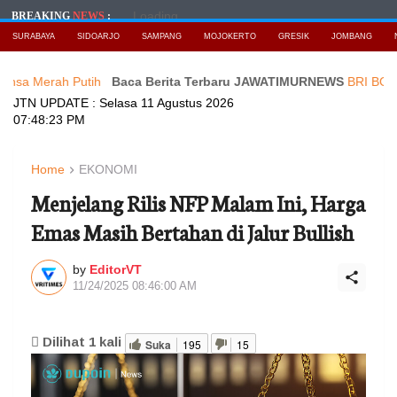
Loading...
BREAKING
NEWS
:
SURABAYA
SIDOARJO
SAMPANG
MOJOKERTO
GRESIK
JOMBANG
ah Putih
Baca Berita Terbaru JAWATIMURNEWS
BRI BO Sudirman 
JTN UPDATE :
Selasa 11 Agustus 2026
07:48:24 PM
Home
EKONOMI
Menjelang Rilis NFP Malam Ini, Harga
Emas Masih Bertahan di Jalur Bullish
by
EditorVT
11/24/2025 08:46:00 AM
Dilihat
1
kali
Suka
195
15