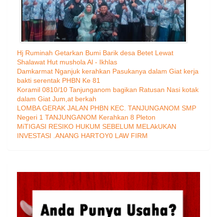
Hj Ruminah Getarkan Bumi Barik desa Betet Lewat
Shalawat Hut mushola Al - Ikhlas
Damkarmat Nganjuk kerahkan Pasukanya dalam Giat kerja
bakti serentak PHBN Ke 81
Koramil 0810/10 Tanjunganom bagikan Ratusan Nasi kotak
dalam Giat Jum,at berkah
LOMBA GERAK JALAN PHBN KEC. TANJUNGANOM SMP
Negeri 1 TANJUNGANOM Kerahkan 8 Pleton
MiTIGASI RESIKO HUKUM SEBELUM MELAkUKAN
INVESTASI .ANANG HARTOY0 LAW FIRM