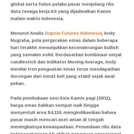
global serta fokus pelaku pasar menjelang rilis
data tenaga kerja AS yang dijadwalkan Kamis
malam waktu Indonesia.
Menurut Analis
Dupoin Futures Indonesia
, Andy
Nugraha, pola pergerakan emas dalam beberapa
hari terakhir menunjukkan kecenderungan bullish
yang semakin solid. Berdasarkan kombinasi sinyal
candlestick dan indikator Moving Average, Andy
menilai tren penguatan emas terus mendapatkan
dorongan dari minat beli yang stabil sejak awal
pekan.
Pada pembukaan sesi Asia Kamis pagi (20/11),
harga emas bahkan sempat naik hingga
menyentuh area $4.110, mengindikasikan bahwa
pasar masih mencari aset aman di tengah
meningkatnya kewaspadaan. Penundaan rilis data
ketenagakerjaan AS akibat gangguan operasional