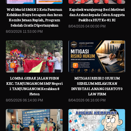
Wali Murid SMAN 2 Kota Pasuruan
Kapolsek warujayeng Beri Motivasi
Keluhkan Biaya Seragam dan Iuran
dan Arahan kepada Calon Anggota
Komite Jutaan Rupiah, Program
Paskibra HUT Ke-81 RI
Sekolah Gratis Dipertanyakan
8/04/2026 04:00:00 PM
8/03/2026 11:53:00 PM
3
4
LOMBA GERAK JALAN PHBN
MiTIGASI RESIKO HUKUM
KEC. TANJUNGANOM SMP Negeri
SEBELUM MELAkUKAN
1 TANJUNGANOM Kerahkan 8
INVESTASI .ANANG HARTOY0
Pleton
LAW FIRM
8/05/2026 06:14:00 PM
8/04/2026 06:16:00 PM