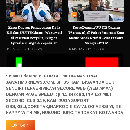
9
10
Kasus Dugaan Pelanggaran Kode
Kasus Dugaan UU ITE Oknum
Etik dan UU ITE Oknum Wartawati
Wartawati, di Polres Pasuruan Kota
di Pasuruan Bergulir, Pelapor
Masuk Babak Krusial Gelar Perkara
Apresiasi Langkah Kepolisian
Menuju SP2HP
8/03/2026 02:18:00 PM
8/09/2026 03:43:00 AM
Selamat datang di PORTAL MEDIA NASIONAL
JAWATIMURNEWS.COM, SITUS KAMI BISA ANDA CEK
SENDIRI TERVERIVIKASI SECURE WEB (WEB AMAN)
DENGAN PAGE SPEED lcp 4.1 second, INP 163 MILI
SECOND, CLS 0.19, KAMI JUGA SUPORT
rita Terbaru
BRI BO Sudirman Semanggi Gelar Simulasi BCM, Perkuat
OSS,KBLI,CORETAX,INAPROC E CATALOG VERSI VI, BE
Home|
Login|
Privacy|
Pedoman Siber|
Contact|
Tentang|
HAPPY WITH ME, HUBUNGI BIRO TERDEKAT KOTA ANDA
Produk|
Adv|
Mitra|
Staff Redaksi|
Redaksi|
| Design By Sonata
Abraham | @2019 All Right Reserved | Milad JTN Ke 4 | 27 April 2023 JTN Melangkah
OK, Go it!
Maju | Anggardaya Terpandang-Berharga-Terdepan-Berkelas