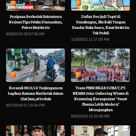
5
6
Penipuan Berkedok Rekrutmen
Daftar Bos Judi Togel di
KerjaanTiga Pelaku Diamankan,
Simalungun, Eks Kaki Tangan
Polres Mojokerto
Bandar Buka Suara, Kasat Reskrim
Tak Peduli
8/08/2026 09:57:00 AM
1/18/2022 11:37:00 PM
7
8
Koramil 0810/10 Tanjunganom
Team PENDEKAR SUNAT,PT.
bagikan Ratusan Nasi kotak dalam
NKMM Gelar Gathering Wisata di
Giat Jum,at berkah
Kemuning Karanganyar " Sunat
Plasma Lebih Modern"
8/07/2026 01:15:00 PM
Menegangkan
8/03/2026 10:35:00 AM