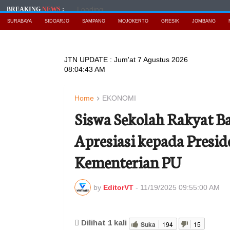
Loading...
BREAKING
NEWS
:
SURABAYA
SIDOARJO
SAMPANG
MOJOKERTO
GRESIK
JOMBANG
JTN UPDATE :
Jum'at 7 Agustus 2026
08:04:44 AM
Home
EKONOMI
Siswa Sekolah Rakyat 
Apresiasi kepada Presid
Kementerian PU
by
EditorVT
-
11/19/2025 09:55:00 AM
Dilihat
1
kali
Suka
194
15