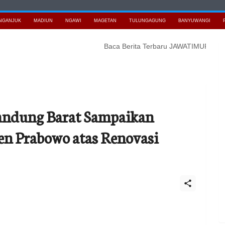
NGANJUK
MADIUN
NGAWI
MAGETAN
TULUNGAGUNG
BANYUWANGI
Baca Berita Terbaru JAWATIMURNEWS
Pelin
Bandung Barat Sampaikan
en Prabowo atas Renovasi