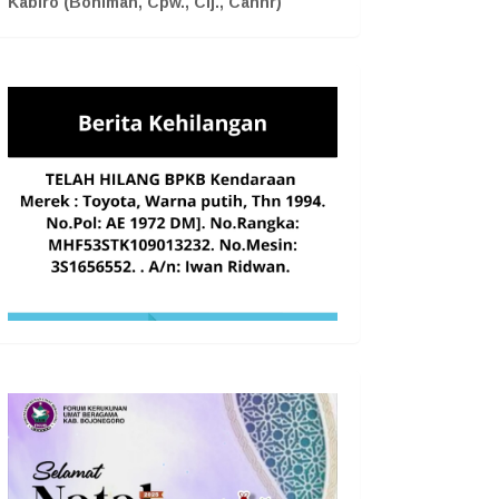
Kabiro (Boniman, Cpw., Cij., Cahnr)