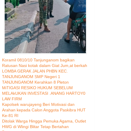
Koramil 0810/10 Tanjunganom bagikan
Ratusan Nasi kotak dalam Giat Jum,at berkah
LOMBA GERAK JALAN PHBN KEC.
TANJUNGANOM SMP Negeri 1
TANJUNGANOM Kerahkan 8 Pleton
MiTIGASI RESIKO HUKUM SEBELUM
MELAkUKAN INVESTASI .ANANG HARTOY0
LAW FIRM
Kapolsek warujayeng Beri Motivasi dan
Arahan kepada Calon Anggota Paskibra HUT
Ke-81 RI
Ditolak Warga Hingga Pemuka Agama, Outlet
HWG di Wlingi Blitar Tetap Bertahan