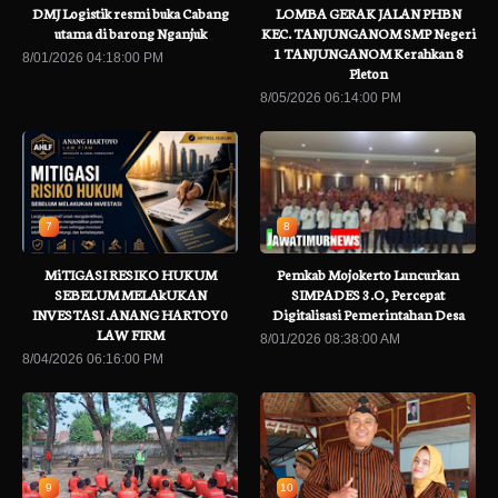
DMJ Logistik resmi buka Cabang
LOMBA GERAK JALAN PHBN
utama di barong Nganjuk
KEC. TANJUNGANOM SMP Negeri
1 TANJUNGANOM Kerahkan 8
8/01/2026 04:18:00 PM
Pleton
8/05/2026 06:14:00 PM
7
8
MiTIGASI RESIKO HUKUM
Pemkab Mojokerto Luncurkan
SEBELUM MELAkUKAN
SIMPADES 3.O, Percepat
INVESTASI .ANANG HARTOY0
Digitalisasi Pemerintahan Desa
LAW FIRM
8/01/2026 08:38:00 AM
8/04/2026 06:16:00 PM
9
10