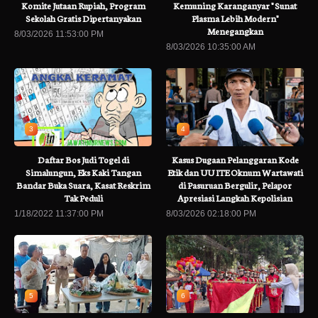
Komite Jutaan Rupiah, Program
Kemuning Karanganyar " Sunat
Sekolah Gratis Dipertanyakan
Plasma Lebih Modern"
Menegangkan
8/03/2026 11:53:00 PM
8/03/2026 10:35:00 AM
3
4
Daftar Bos Judi Togel di
Kasus Dugaan Pelanggaran Kode
Simalungun, Eks Kaki Tangan
Etik dan UU ITE Oknum Wartawati
Bandar Buka Suara, Kasat Reskrim
di Pasuruan Bergulir, Pelapor
Tak Peduli
Apresiasi Langkah Kepolisian
1/18/2022 11:37:00 PM
8/03/2026 02:18:00 PM
5
6