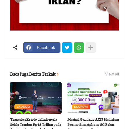
Facebook
Baca Juga Berita Terkait
View all
EKONOMI
EKONOMI
Transaksi Kripto di Indonesia
Maujual Gandeng AXIS Hadirkan
Selalu Tembus Rp45 Triliun pada
Promo Smartphone 5G Bekas