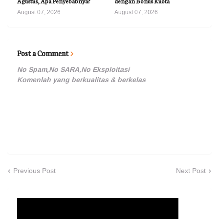
Agustus, Apa Penyebabnya?
dengan Bonus Kuota
August 07, 2026
August 07, 2026
Post a Comment
No Spam,No SARA,No Eksploitasi
Komenlah yang berkualitas & berkelas
Previous Post
Next Post