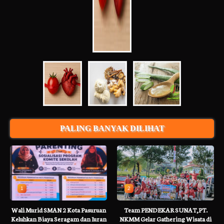
PALING BANYAK DILIHAT
1
2
Wali Murid SMAN 2 Kota Pasuruan
Team PENDEKAR SUNAT,PT.
Keluhkan Biaya Seragam dan Iuran
NKMM Gelar Gathering Wisata di