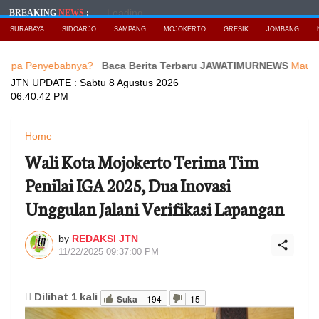
Loading...
BREAKING
NEWS
:
SURABAYA
SIDOARJO
SAMPANG
MOJOKERTO
GRESIK
JOMBANG
enyebabnya?
Baca Berita Terbaru JAWATIMURNEWS
Maujual Ganden
JTN UPDATE :
Sabtu 8 Agustus 2026
06:40:44 PM
Home
Wali Kota Mojokerto Terima Tim
Penilai IGA 2025, Dua Inovasi
Unggulan Jalani Verifikasi Lapangan
by
REDAKSI JTN
11/22/2025 09:37:00 PM
Dilihat
1
kali
Suka
194
15