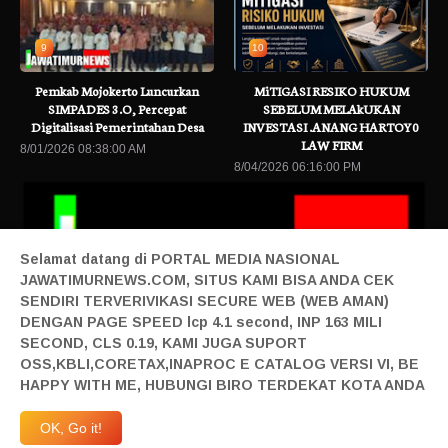
9
10
Pemkab Mojokerto Luncurkan
MiTIGASI RESIKO HUKUM
SIMPADES 3.O, Percepat
SEBELUM MELAkUKAN
Digitalisasi Pemerintahan Desa
INVESTASI .ANANG HARTOY0
LAW FIRM
8/01/2026 08:38:00 AM
8/04/2026 06:16:00 PM
Selamat datang di PORTAL MEDIA NASIONAL
JAWATIMURNEWS.COM, SITUS KAMI BISA ANDA CEK
SENDIRI TERVERIVIKASI SECURE WEB (WEB AMAN)
DENGAN PAGE SPEED lcp 4.1 second, INP 163 MILI
SECOND, CLS 0.19, KAMI JUGA SUPORT
 Terbaru
Kebiasaan Finansial yang Bisa Dimulai di Usia 20-an
Baca Be
OSS,KBLI,CORETAX,INAPROC E CATALOG VERSI VI, BE
Home|
Login|
Privacy|
Pedoman Siber|
Contact|
Tentang|
HAPPY WITH ME, HUBUNGI BIRO TERDEKAT KOTA ANDA
Produk|
Adv|
Mitra|
Staff Redaksi|
Redaksi|
| Design By Sonata
Abraham | @2019 All Right Reserved | Milad JTN Ke 4 | 27 April 2023 JTN Melangkah
OK, Go it!
Maju | Anggardaya Terpandang-Berharga-Terdepan-Berkelas