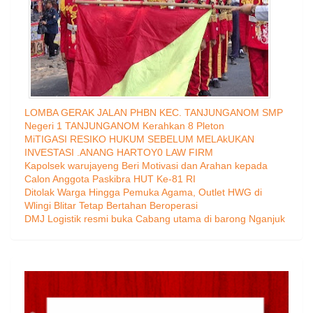
LOMBA GERAK JALAN PHBN KEC. TANJUNGANOM SMP
Negeri 1 TANJUNGANOM Kerahkan 8 Pleton
MiTIGASI RESIKO HUKUM SEBELUM MELAkUKAN
INVESTASI .ANANG HARTOY0 LAW FIRM
Kapolsek warujayeng Beri Motivasi dan Arahan kepada
Calon Anggota Paskibra HUT Ke-81 RI
Ditolak Warga Hingga Pemuka Agama, Outlet HWG di
Wlingi Blitar Tetap Bertahan Beroperasi
DMJ Logistik resmi buka Cabang utama di barong Nganjuk