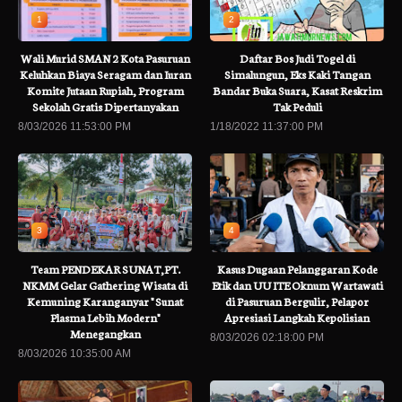
1
2
Wali Murid SMAN 2 Kota Pasuruan
Daftar Bos Judi Togel di
Keluhkan Biaya Seragam dan Iuran
Simalungun, Eks Kaki Tangan
Komite Jutaan Rupiah, Program
Bandar Buka Suara, Kasat Reskrim
Sekolah Gratis Dipertanyakan
Tak Peduli
8/03/2026 11:53:00 PM
1/18/2022 11:37:00 PM
3
4
Team PENDEKAR SUNAT,PT.
Kasus Dugaan Pelanggaran Kode
NKMM Gelar Gathering Wisata di
Etik dan UU ITE Oknum Wartawati
Kemuning Karanganyar " Sunat
di Pasuruan Bergulir, Pelapor
Plasma Lebih Modern"
Apresiasi Langkah Kepolisian
Menegangkan
8/03/2026 02:18:00 PM
8/03/2026 10:35:00 AM