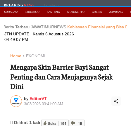
Loading...
BREAKING
NEWS
:
SURABAYA
SIDOARJO
SAMPANG
MOJOKERTO
GRESIK
JOMBANG
a Terbaru JAWATIMURNEWS
Kebiasaan Finansial yang Bisa Dimulai di U
JTN UPDATE :
Kamis 6 Agustus 2026
04:49:09 PM
Home
EKONOMI
Mengapa Skin Barrier Bayi Sangat
Penting dan Cara Menjaganya Sejak
Dini
by
EditorVT
3/03/2026 03:41:00 AM
Dilihat
1
kali
Suka
194
15