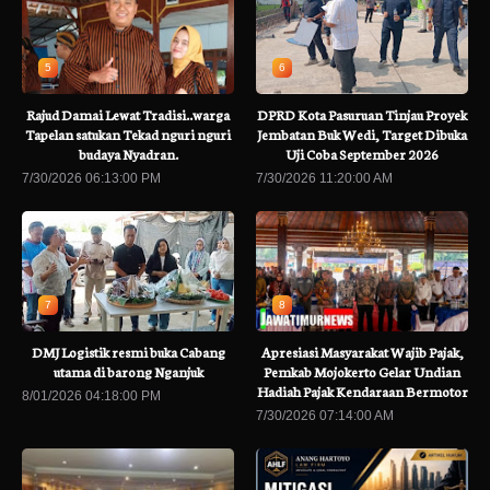
5
6
Rajud Damai Lewat Tradisi..warga
DPRD Kota Pasuruan Tinjau Proyek
Tapelan satukan Tekad nguri nguri
Jembatan Buk Wedi, Target Dibuka
budaya Nyadran.
Uji Coba September 2026
7/30/2026 06:13:00 PM
7/30/2026 11:20:00 AM
7
8
DMJ Logistik resmi buka Cabang
Apresiasi Masyarakat Wajib Pajak,
utama di barong Nganjuk
Pemkab Mojokerto Gelar Undian
Hadiah Pajak Kendaraan Bermotor
8/01/2026 04:18:00 PM
7/30/2026 07:14:00 AM