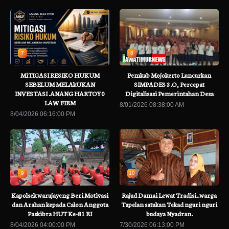
7
8
MiTIGASI RESIKO HUKUM
Pemkab Mojokerto Luncurkan
SEBELUM MELAkUKAN
SIMPADES 3.O, Percepat
INVESTASI .ANANG HARTOY0
Digitalisasi Pemerintahan Desa
LAW FIRM
8/01/2026 08:38:00 AM
8/04/2026 06:16:00 PM
9
10
Kapolsek warujayeng Beri Motivasi
Rajud Damai Lewat Tradisi..warga
dan Arahan kepada Calon Anggota
Tapelan satukan Tekad nguri nguri
Paskibra HUT Ke-81 RI
budaya Nyadran.
8/04/2026 04:00:00 PM
7/30/2026 06:13:00 PM