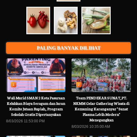
PALING BANYAK DILIHAT
1
2
Wali Murid SMAN 2 Kota Pasuruan
Team PENDEKAR SUNAT,PT.
Keluhkan Biaya Seragam dan Iuran
NKMM Gelar Gathering Wisata di
Komite Jutaan Rupiah, Program
Kemuning Karanganyar " Sunat
Sekolah Gratis Dipertanyakan
Plasma Lebih Modern"
Menegangkan
8/03/2026 11:53:00 PM
8/03/2026 10:35:00 AM