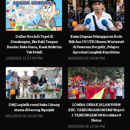
3
4
Daftar Bos Judi Togel di
Kasus Dugaan Pelanggaran Kode
Simalungun, Eks Kaki Tangan
Etik dan UU ITE Oknum Wartawati
Bandar Buka Suara, Kasat Reskrim
di Pasuruan Bergulir, Pelapor
Tak Peduli
Apresiasi Langkah Kepolisian
1/18/2022 11:37:00 PM
8/03/2026 02:18:00 PM
5
6
DMJ Logistik resmi buka Cabang
LOMBA GERAK JALAN PHBN
utama di barong Nganjuk
KEC. TANJUNGANOM SMP Negeri
1 TANJUNGANOM Kerahkan 8
8/01/2026 04:18:00 PM
Pleton
8/05/2026 06:14:00 PM