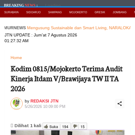
Loading...
BREAKING
NEWS
:
SURABAYA
SIDOARJO
SAMPANG
MOJOKERTO
GRESIK
JOMBANG
EWS
Mengusung Sustainable dan Smart Living, NARALOKA 2026 Hadi
JTN UPDATE :
Jum'at 7 Agustus 2026
01:27:34 AM
Home
Kodim 0815/Mojokerto Terima Audit
Kinerja Itdam V/Brawijaya TW II TA
2026
by
REDAKSI JTN
5/26/2026 10:09:00 PM
Dilihat
1
kali
Suka
194
15