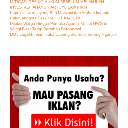
MiTIGASI RESIKO HUKUM SEBELUM MELAkUKAN
INVESTASI .ANANG HARTOY0 LAW FIRM
Kapolsek warujayeng Beri Motivasi dan Arahan kepada
Calon Anggota Paskibra HUT Ke-81 RI
Ditolak Warga Hingga Pemuka Agama, Outlet HWG di
Wlingi Blitar Tetap Bertahan Beroperasi
DMJ Logistik resmi buka Cabang utama di barong Nganjuk