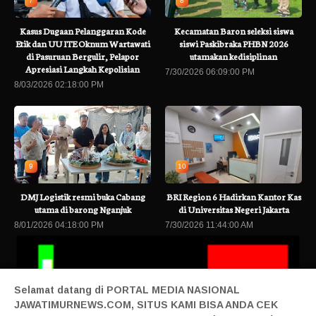
7
8
Kasus Dugaan Pelanggaran Kode
Kecamatan Baron seleksi siswa
Etik dan UU ITE Oknum Wartawati
siswi Paskibraka PHBN 2026
di Pasuruan Bergulir, Pelapor
utamakan kedisiplinan
Apresiasi Langkah Kepolisian
7/30/2026 06:09:00 PM
8/03/2026 02:18:00 PM
9
10
DMJ Logistik resmi buka Cabang
BRI Region 6 Hadirkan Kantor Kas
utama di barong Nganjuk
di Universitas Negeri Jakarta
8/01/2026 04:18:00 PM
7/30/2026 11:44:00 AM
Selamat datang di PORTAL MEDIA NASIONAL
JAWATIMURNEWS.COM, SITUS KAMI BISA ANDA CEK