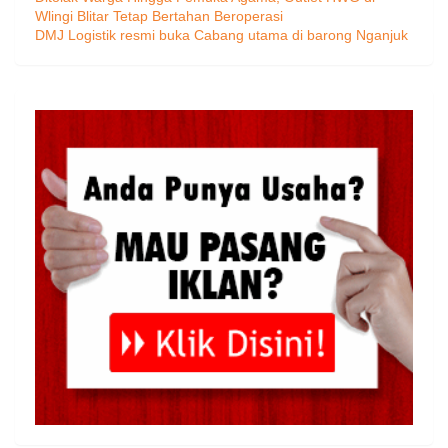
Wlingi Blitar Tetap Bertahan Beroperasi
DMJ Logistik resmi buka Cabang utama di barong Nganjuk