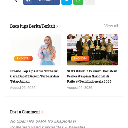
Baca Juga Berita Terkait
View all
EKONOMI
EKONOMI
Promo Top Up Game Terbaru:
SUCOFINDO Perkuat Ekosistem
Cara Dapat Diskon Terbaik dan
Perkeretaapian Nasional di
Tetap Aman
RailwayTech Indonesia 2026
August 05, 2026
August 05, 2026
Post a Comment
No Spam,No SARA,No Eksploitasi
Komenlah yang berkualitas & berkelas