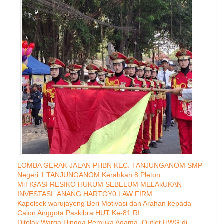
LOMBA GERAK JALAN PHBN KEC. TANJUNGANOM SMP
Negeri 1 TANJUNGANOM Kerahkan 8 Pleton
MiTIGASI RESIKO HUKUM SEBELUM MELAkUKAN
INVESTASI .ANANG HARTOY0 LAW FIRM
Kapolsek warujayeng Beri Motivasi dan Arahan kepada
Calon Anggota Paskibra HUT Ke-81 RI
Ditolak Warga Hingga Pemuka Agama, Outlet HWG di