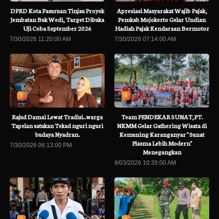
DPRD Kota Pasuruan Tinjau Proyek
Apresiasi Masyarakat Wajib Pajak,
Jembatan Buk Wedi, Target Dibuka
Pemkab Mojokerto Gelar Undian
Uji Coba September 2026
Hadiah Pajak Kendaraan Bermotor
7/30/2026 11:20:00 AM
7/30/2026 07:14:00 AM
5
6
Rajud Damai Lewat Tradisi..warga
Team PENDEKAR SUNAT,PT.
Tapelan satukan Tekad nguri nguri
NKMM Gelar Gathering Wisata di
budaya Nyadran.
Kemuning Karanganyar " Sunat
Plasma Lebih Modern"
7/30/2026 06:13:00 PM
Menegangkan
8/03/2026 10:35:00 AM