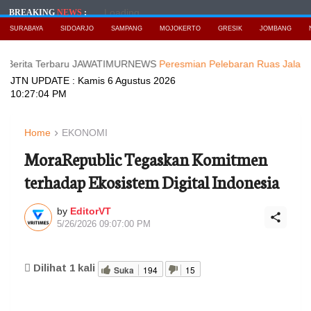
Loading...
BREAKING
NEWS
:
SURABAYA
SIDOARJO
SAMPANG
MOJOKERTO
GRESIK
JOMBANG
 Terbaru JAWATIMURNEWS
Peresmian Pelebaran Ruas Jalan Watesne
JTN UPDATE :
Kamis 6 Agustus 2026
10:27:06 PM
Home
EKONOMI
MoraRepublic Tegaskan Komitmen
terhadap Ekosistem Digital Indonesia
by
EditorVT
5/26/2026 09:07:00 PM
Dilihat
1
kali
Suka
194
15