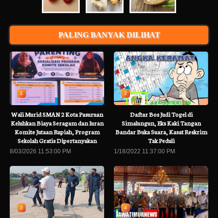
PALING BANYAK DILIHAT
1
2
Wali Murid SMAN 2 Kota Pasuruan
Daftar Bos Judi Togel di
Keluhkan Biaya Seragam dan Iuran
Simalungun, Eks Kaki Tangan
Komite Jutaan Rupiah, Program
Bandar Buka Suara, Kasat Reskrim
Sekolah Gratis Dipertanyakan
Tak Peduli
8/03/2026 11:53:00 PM
1/18/2022 11:37:00 PM
3
4