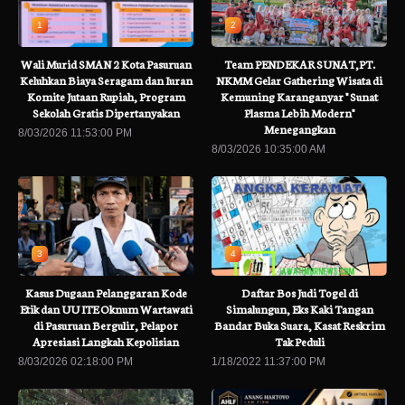
1
2
Wali Murid SMAN 2 Kota Pasuruan
Team PENDEKAR SUNAT,PT.
Keluhkan Biaya Seragam dan Iuran
NKMM Gelar Gathering Wisata di
Komite Jutaan Rupiah, Program
Kemuning Karanganyar " Sunat
Sekolah Gratis Dipertanyakan
Plasma Lebih Modern"
Menegangkan
8/03/2026 11:53:00 PM
8/03/2026 10:35:00 AM
3
4
Kasus Dugaan Pelanggaran Kode
Daftar Bos Judi Togel di
Etik dan UU ITE Oknum Wartawati
Simalungun, Eks Kaki Tangan
di Pasuruan Bergulir, Pelapor
Bandar Buka Suara, Kasat Reskrim
Apresiasi Langkah Kepolisian
Tak Peduli
8/03/2026 02:18:00 PM
1/18/2022 11:37:00 PM