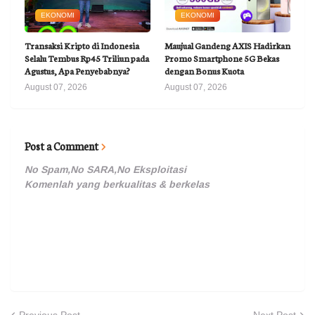
EKONOMI
EKONOMI
Transaksi Kripto di Indonesia
Maujual Gandeng AXIS Hadirkan
Selalu Tembus Rp45 Triliun pada
Promo Smartphone 5G Bekas
Agustus, Apa Penyebabnya?
dengan Bonus Kuota
August 07, 2026
August 07, 2026
Post a Comment
No Spam,No SARA,No Eksploitasi
Komenlah yang berkualitas & berkelas
Previous Post
Next Post