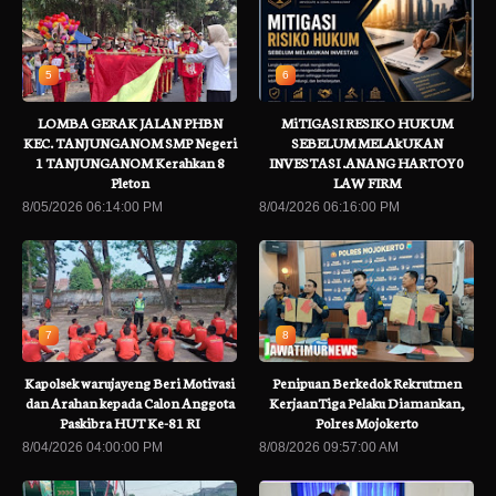
5
6
LOMBA GERAK JALAN PHBN
MiTIGASI RESIKO HUKUM
KEC. TANJUNGANOM SMP Negeri
SEBELUM MELAkUKAN
1 TANJUNGANOM Kerahkan 8
INVESTASI .ANANG HARTOY0
Pleton
LAW FIRM
8/05/2026 06:14:00 PM
8/04/2026 06:16:00 PM
7
8
Kapolsek warujayeng Beri Motivasi
Penipuan Berkedok Rekrutmen
dan Arahan kepada Calon Anggota
KerjaanTiga Pelaku Diamankan,
Paskibra HUT Ke-81 RI
Polres Mojokerto
8/04/2026 04:00:00 PM
8/08/2026 09:57:00 AM