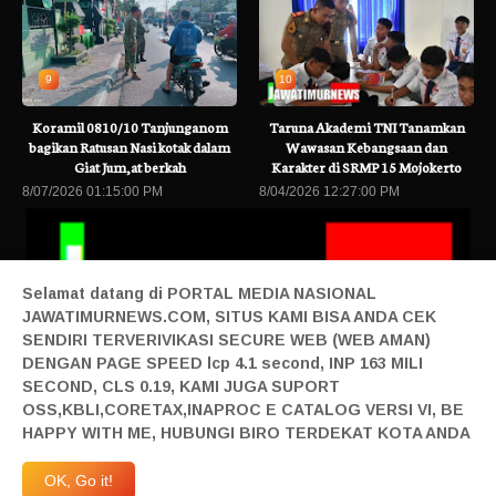
9
10
Koramil 0810/10 Tanjunganom
Taruna Akademi TNI Tanamkan
bagikan Ratusan Nasi kotak dalam
Wawasan Kebangsaan dan
Giat Jum,at berkah
Karakter di SRMP 15 Mojokerto
8/07/2026 01:15:00 PM
8/04/2026 12:27:00 PM
Selamat datang di PORTAL MEDIA NASIONAL
JAWATIMURNEWS.COM, SITUS KAMI BISA ANDA CEK
SENDIRI TERVERIVIKASI SECURE WEB (WEB AMAN)
DENGAN PAGE SPEED lcp 4.1 second, INP 163 MILI
SECOND, CLS 0.19, KAMI JUGA SUPORT
E Oknum Wartawati, di Polres Pasuruan Kota Masuk Babak Krusial G
OSS,KBLI,CORETAX,INAPROC E CATALOG VERSI VI, BE
Home|
Login|
Privacy|
Pedoman Siber|
Contact|
Tentang|
HAPPY WITH ME, HUBUNGI BIRO TERDEKAT KOTA ANDA
Produk|
Adv|
Mitra|
Staff Redaksi|
Redaksi|
| Design By Sonata
Abraham | @2019 All Right Reserved | Milad JTN Ke 4 | 27 April 2023 JTN Melangkah
OK, Go it!
Maju | Anggardaya Terpandang-Berharga-Terdepan-Berkelas