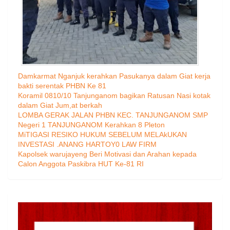
Damkarmat Nganjuk kerahkan Pasukanya dalam Giat kerja
bakti serentak PHBN Ke 81
Koramil 0810/10 Tanjunganom bagikan Ratusan Nasi kotak
dalam Giat Jum,at berkah
LOMBA GERAK JALAN PHBN KEC. TANJUNGANOM SMP
Negeri 1 TANJUNGANOM Kerahkan 8 Pleton
MiTIGASI RESIKO HUKUM SEBELUM MELAkUKAN
INVESTASI .ANANG HARTOY0 LAW FIRM
Kapolsek warujayeng Beri Motivasi dan Arahan kepada
Calon Anggota Paskibra HUT Ke-81 RI