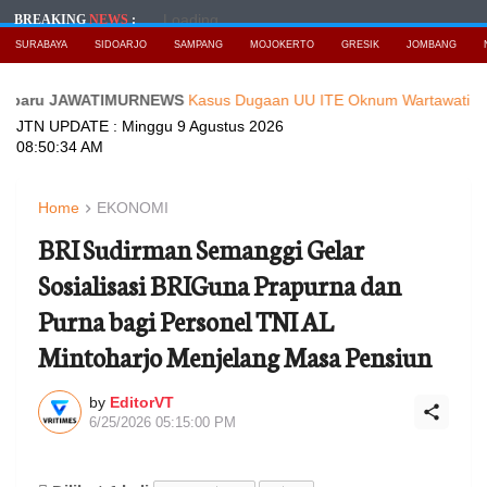
Loading...
BREAKING
NEWS
:
SURABAYA
SIDOARJO
SAMPANG
MOJOKERTO
GRESIK
JOMBANG
u JAWATIMURNEWS
Kasus Dugaan UU ITE Oknum Wartawati, di Polres 
JTN UPDATE :
Minggu 9 Agustus 2026
08:50:36 AM
Home
EKONOMI
BRI Sudirman Semanggi Gelar
Sosialisasi BRIGuna Prapurna dan
Purna bagi Personel TNI AL
Mintoharjo Menjelang Masa Pensiun
by
EditorVT
6/25/2026 05:15:00 PM