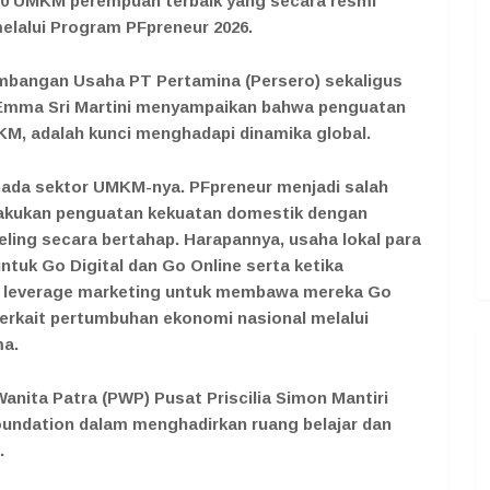
 350 UMKM perempuan terbaik yang secara resmi
lalui Program PFpreneur 2026.
gembangan Usaha PT Pertamina (Persero) sekaligus
Emma Sri Martini menyampaikan bahwa penguatan
M, adalah kunci menghadapi dinamika global.
pada sektor UMKM-nya. PFpreneur menjadi salah
lakukan penguatan kekuatan domestik dengan
ling secara bertahap. Harapannya, usaha lokal para
tuk Go Digital dan Go Online serta ketika
an leverage marketing untuk membawa mereka Go
 terkait pertumbuhan ekonomi nasional melalui
ma.
nita Patra (PWP) Pusat Priscilia Simon Mantiri
undation dalam menghadirkan ruang belajar dan
.