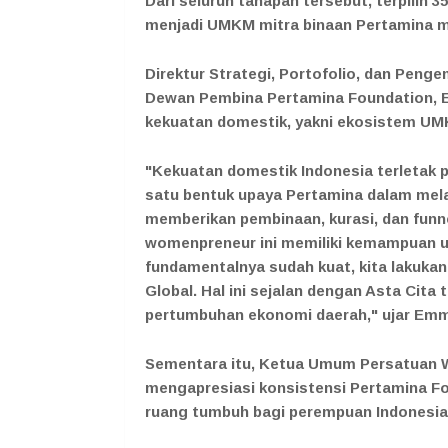
Dari seluruh tahapan tersebut, terpilih
menjadi UMKM mitra binaan Pertamina me
Direktur Strategi, Portofolio, dan Pen
Dewan Pembina Pertamina Foundation, 
kekuatan domestik, yakni ekosistem UMK
"Kekuatan domestik Indonesia terletak 
satu bentuk upaya Pertamina dalam me
memberikan pembinaan, kurasi, dan funne
womenpreneur ini memiliki kemampuan un
fundamentalnya sudah kuat, kita lakuk
Global. Hal ini sejalan dengan Asta Cita
pertumbuhan ekonomi daerah," ujar Em
Sementara itu, Ketua Umum Persatuan Wa
mengapresiasi konsistensi Pertamina Fo
ruang tumbuh bagi perempuan Indonesia