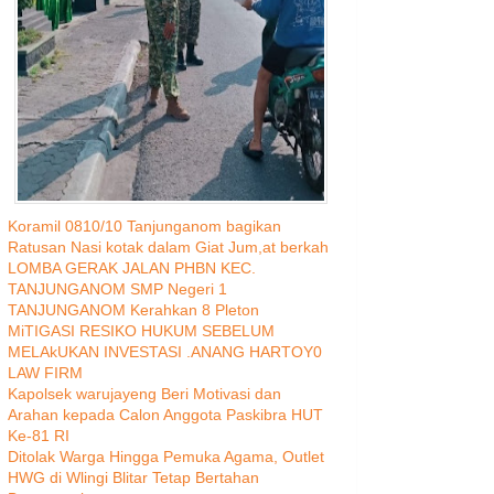
Koramil 0810/10 Tanjunganom bagikan
Ratusan Nasi kotak dalam Giat Jum,at berkah
LOMBA GERAK JALAN PHBN KEC.
TANJUNGANOM SMP Negeri 1
TANJUNGANOM Kerahkan 8 Pleton
MiTIGASI RESIKO HUKUM SEBELUM
MELAkUKAN INVESTASI .ANANG HARTOY0
LAW FIRM
Kapolsek warujayeng Beri Motivasi dan
Arahan kepada Calon Anggota Paskibra HUT
Ke-81 RI
Ditolak Warga Hingga Pemuka Agama, Outlet
HWG di Wlingi Blitar Tetap Bertahan