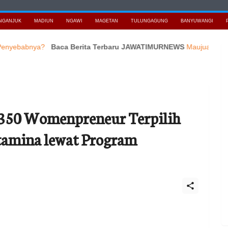
NGANJUK
MADIUN
NGAWI
MAGETAN
TULUNGAGUNG
BANYUWANGI
bnya?
Baca Berita Terbaru JAWATIMURNEWS
Maujual Gandeng AXI
 350 Womenpreneur Terpilih
tamina lewat Program