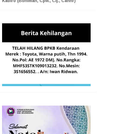
Kabiro (Boniman, Cpw., Cij., Cahnr)