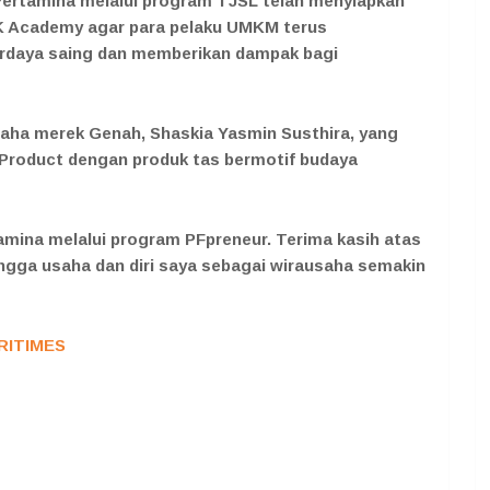
Pertamina melalui program TJSL telah menyiapkan
MK Academy agar para pelaku UMKM terus
rdaya saing dan memberikan dampak bagi
saha merek Genah, Shaskia Yasmin Susthira, yang
 Product dengan produk tas bermotif budaya
tamina melalui program PFpreneur. Terima kasih atas
ingga usaha dan diri saya sebagai wirausaha semakin
RITIMES