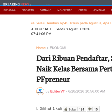
Loading...
BREAKING
NEWS
:
SURABAYA
SIDOARJO
SAMPANG
MOJOKERTO
GRESIK
JOMBANG
o di Indonesia Selalu Tembus Rp45 Triliun pada Agustus, Apa Penyeba
JTN UPDATE :
Sabtu 8 Agustus 2026
07:41:08 PM
Home
EKONOMI
Dari Ribuan Pendaftar,
Naik Kelas Bersama Per
PFpreneur
by
EditorVT
-
6/28/2026 10:56:00 AM
Dilihat
1
kali
Suka
194
15