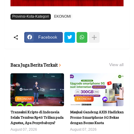
Provinsi-Kota-Kategori
EKONOMI
Facebook
Baca Juga Berita Terkait
View all
EKONOMI
EKONOMI
Transaksi Kripto di Indonesia
Maujual Gandeng AXIS Hadirkan
Selalu Tembus Rp45 Triliun pada
Promo Smartphone 5G Bekas
Agustus, Apa Penyebabnya?
dengan Bonus Kuota
August 07, 2026
August 07, 2026