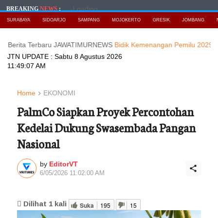
Loading...
BREAKING
NEWS
:
SURABAYA
SIDOARJO
SAMPANG
MOJOKERTO
GRESIK
JOMBANG
a Terbaru JAWATIMURNEWS
Bidik Kemenangan Pemilu 2029, DPD Nasd
JTN UPDATE :
Sabtu 8 Agustus 2026
11:49:09 AM
Home
EKONOMI
PalmCo Siapkan Proyek Percontohan
Kedelai Dukung Swasembada Pangan
Nasional
by
EditorVT
6/05/2026 11:02:00 AM
Dilihat
1
kali
Suka
195
15