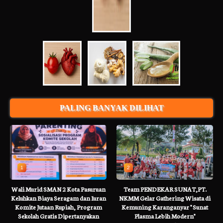
PALING BANYAK DILIHAT
1
2
Wali Murid SMAN 2 Kota Pasuruan
Team PENDEKAR SUNAT,PT.
Keluhkan Biaya Seragam dan Iuran
NKMM Gelar Gathering Wisata di
Komite Jutaan Rupiah, Program
Kemuning Karanganyar " Sunat
Sekolah Gratis Dipertanyakan
Plasma Lebih Modern"