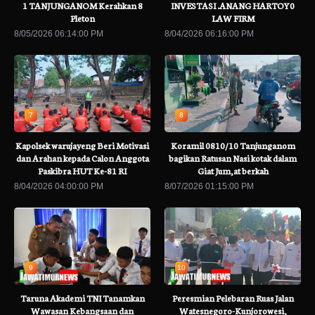
1 TANJUNGANOM Kerahkan 8
INVESTASI .ANANG HARTOY0
Pleton
LAW FIRM
8/05/2026 06:14:00 PM
8/04/2026 06:16:00 PM
7
8
Kapolsek warujayeng Beri Motivasi
Koramil 0810/10 Tanjunganom
dan Arahan kepada Calon Anggota
bagikan Ratusan Nasi kotak dalam
Paskibra HUT Ke-81 RI
Giat Jum,at berkah
8/04/2026 04:00:00 PM
8/07/2026 01:15:00 PM
9
10
Taruna Akademi TNI Tanamkan
Peresmian Pelebaran Ruas Jalan
Wawasan Kebangsaan dan
Watesnegoro-Kunjorowesi,