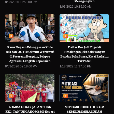
Menegangkan
8/03/2026 11:53:00 PM
8/03/2026 10:35:00 AM
3
4
Kasus Dugaan Pelanggaran Kode
Daftar Bos Judi Togel di
Etik dan UU ITE Oknum Wartawati
Simalungun, Eks Kaki Tangan
di Pasuruan Bergulir, Pelapor
Bandar Buka Suara, Kasat Reskrim
Apresiasi Langkah Kepolisian
Tak Peduli
8/03/2026 02:18:00 PM
1/18/2022 11:37:00 PM
5
6
LOMBA GERAK JALAN PHBN
MiTIGASI RESIKO HUKUM
KEC. TANJUNGANOM SMP Negeri
SEBELUM MELAkUKAN