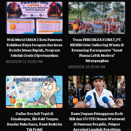
1
2
Wali Murid SMAN 2 Kota Pasuruan
Team PENDEKAR SUNAT,PT.
Keluhkan Biaya Seragam dan Iuran
NKMM Gelar Gathering Wisata di
Komite Jutaan Rupiah, Program
Kemuning Karanganyar " Sunat
Sekolah Gratis Dipertanyakan
Plasma Lebih Modern"
Menegangkan
8/03/2026 11:53:00 PM
8/03/2026 10:35:00 AM
3
4
Daftar Bos Judi Togel di
Kasus Dugaan Pelanggaran Kode
Simalungun, Eks Kaki Tangan
Etik dan UU ITE Oknum Wartawati
Bandar Buka Suara, Kasat Reskrim
di Pasuruan Bergulir, Pelapor
Tak Peduli
Apresiasi Langkah Kepolisian