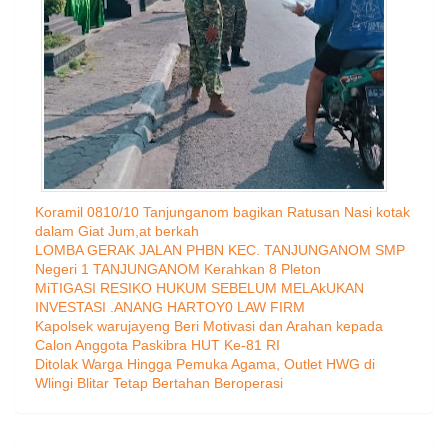
Koramil 0810/10 Tanjunganom bagikan Ratusan Nasi kotak
dalam Giat Jum,at berkah
LOMBA GERAK JALAN PHBN KEC. TANJUNGANOM SMP
Negeri 1 TANJUNGANOM Kerahkan 8 Pleton
MiTIGASI RESIKO HUKUM SEBELUM MELAkUKAN
INVESTASI .ANANG HARTOY0 LAW FIRM
Kapolsek warujayeng Beri Motivasi dan Arahan kepada
Calon Anggota Paskibra HUT Ke-81 RI
Ditolak Warga Hingga Pemuka Agama, Outlet HWG di
Wlingi Blitar Tetap Bertahan Beroperasi