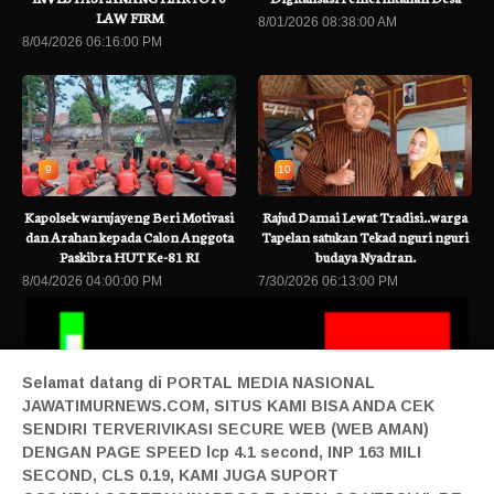
LAW FIRM
8/01/2026 08:38:00 AM
8/04/2026 06:16:00 PM
9
10
Kapolsek warujayeng Beri Motivasi
Rajud Damai Lewat Tradisi..warga
dan Arahan kepada Calon Anggota
Tapelan satukan Tekad nguri nguri
Paskibra HUT Ke-81 RI
budaya Nyadran.
8/04/2026 04:00:00 PM
7/30/2026 06:13:00 PM
Selamat datang di PORTAL MEDIA NASIONAL
JAWATIMURNEWS.COM, SITUS KAMI BISA ANDA CEK
SENDIRI TERVERIVIKASI SECURE WEB (WEB AMAN)
DENGAN PAGE SPEED lcp 4.1 second, INP 163 MILI
SECOND, CLS 0.19, KAMI JUGA SUPORT
Terbaru
Transaksi Kripto di Indonesia Selalu Tembus Rp45 Triliun pad