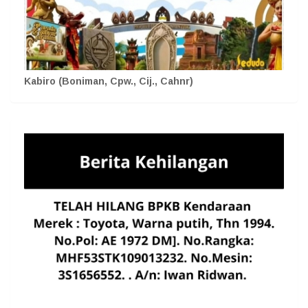
Kabiro (Boniman, Cpw., Cij., Cahnr)