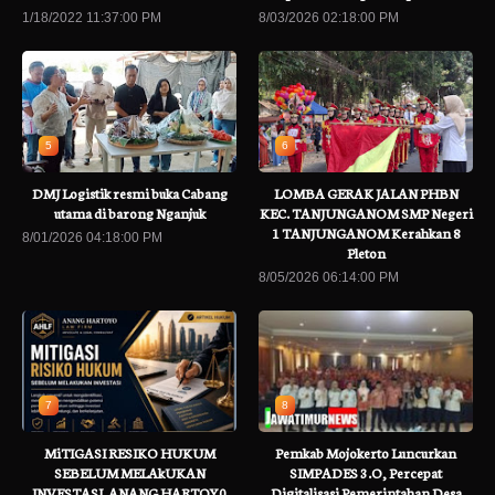
1/18/2022 11:37:00 PM
8/03/2026 02:18:00 PM
5
6
DMJ Logistik resmi buka Cabang
LOMBA GERAK JALAN PHBN
utama di barong Nganjuk
KEC. TANJUNGANOM SMP Negeri
1 TANJUNGANOM Kerahkan 8
8/01/2026 04:18:00 PM
Pleton
8/05/2026 06:14:00 PM
7
8
MiTIGASI RESIKO HUKUM
Pemkab Mojokerto Luncurkan
SEBELUM MELAkUKAN
SIMPADES 3.O, Percepat
INVESTASI .ANANG HARTOY0
Digitalisasi Pemerintahan Desa