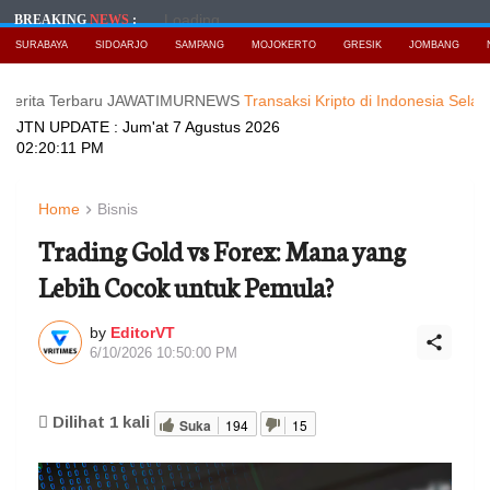
Loading...
BREAKING
NEWS
:
SURABAYA
SIDOARJO
SAMPANG
MOJOKERTO
GRESIK
JOMBANG
Terbaru JAWATIMURNEWS
Transaksi Kripto di Indonesia Selalu Tembus
JTN UPDATE :
Jum'at 7 Agustus 2026
02:20:12 PM
Home
Bisnis
Trading Gold vs Forex: Mana yang
Lebih Cocok untuk Pemula?
by
EditorVT
6/10/2026 10:50:00 PM
Dilihat
1
kali
Suka
194
15