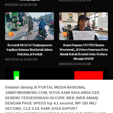
8/03/2026 02:18:00 PM
8/03/2026 10:35:00 AM
9
10
Koramil 0810/10 Tanjunganom
Kasus Dugaan UU ITE Oknum
bagikan Ratusan Nasi kotak dalam
Wartawati, di Polres Pasuruan Kota
Giat Jum,at berkah
Masuk Babak Krusial Gelar Perkara
Menuju SP2HP
8/07/2026 01:15:00 PM
8/09/2026 03:43:00 AM
Selamat datang di PORTAL MEDIA NASIONAL
JAWATIMURNEWS.COM, SITUS KAMI BISA ANDA CEK
SENDIRI TERVERIVIKASI SECURE WEB (WEB AMAN)
DENGAN PAGE SPEED lcp 4.1 second, INP 163 MILI
SECOND, CLS 0.19, KAMI JUGA SUPORT
SG Award 2026 by KEHATI Kembali Digelar, Dorong ESG Menjadi Stand