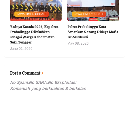
JAWA TIMUR UPDATE
JAWA TIMUR UPDATE
Yadnya Kasada 2026, Kapolres
Polres Probolinggo Kota
Probolinggo Dikukuhkan
Amankan 5 orang Diduga Mafia
sebagai Warga Kehormatan
BBM Subsidi
Suku Tengger
May 08, 2026
June 01, 2026
Post a Comment
No Spam,No SARA,No Eksploitasi
Komenlah yang berkualitas & berkelas