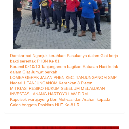
Damkarmat Nganjuk kerahkan Pasukanya dalam Giat kerja
bakti serentak PHBN Ke 81
Koramil 0810/10 Tanjunganom bagikan Ratusan Nasi kotak
dalam Giat Jum,at berkah
LOMBA GERAK JALAN PHBN KEC. TANJUNGANOM SMP
Negeri 1 TANJUNGANOM Kerahkan 8 Pleton
MiTIGASI RESIKO HUKUM SEBELUM MELAkUKAN
INVESTASI .ANANG HARTOY0 LAW FIRM
Kapolsek warujayeng Beri Motivasi dan Arahan kepada
Calon Anggota Paskibra HUT Ke-81 RI