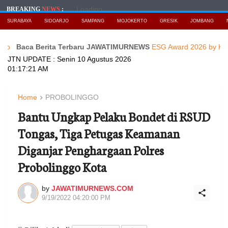
Loading...
BREAKING
NEWS
:
SURABAYA
SIDOARJO
SAMPANG
MOJOKERTO
GRESIK
JOMBANG
 Berita Terbaru JAWATIMURNEWS
ESG Award 2026 by KEHATI Kembal
JTN UPDATE :
Senin 10 Agustus 2026
01:17:23 AM
Home
PROBOLINGGO
Bantu Ungkap Pelaku Bondet di RSUD
Tongas, Tiga Petugas Keamanan
Diganjar Penghargaan Polres
Probolinggo Kota
by
JAWATIMURNEWS.COM
9/19/2022 04:20:00 PM