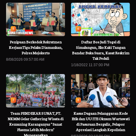
5
6
Penipuan Berkedok Rekrutmen
Daftar Bos Judi Togel di
KerjaanTiga Pelaku Diamankan,
Simalungun, Eks Kaki Tangan
Polres Mojokerto
Bandar Buka Suara, Kasat Reskrim
Tak Peduli
8/08/2026 09:57:00 AM
1/18/2022 11:37:00 PM
7
8
Team PENDEKAR SUNAT,PT.
Kasus Dugaan Pelanggaran Kode
NKMM Gelar Gathering Wisata di
Etik dan UU ITE Oknum Wartawati
Kemuning Karanganyar " Sunat
di Pasuruan Bergulir, Pelapor
Plasma Lebih Modern"
Apresiasi Langkah Kepolisian
Menegangkan