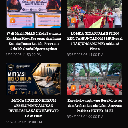
1
2
Wali Murid SMAN 2 Kota Pasuruan
LOMBA GERAK JALAN PHBN
Keluhkan Biaya Seragam dan Iuran
KEC. TANJUNGANOM SMP Negeri
Komite Jutaan Rupiah, Program
1 TANJUNGANOM Kerahkan 8
Sekolah Gratis Dipertanyakan
Pleton
8/03/2026 11:53:00 PM
8/05/2026 06:14:00 PM
3
4
MiTIGASI RESIKO HUKUM
Kapolsek warujayeng Beri Motivasi
SEBELUM MELAkUKAN
dan Arahan kepada Calon Anggota
INVESTASI .ANANG HARTOY0
Paskibra HUT Ke-81 RI
LAW FIRM
8/04/2026 04:00:00 PM
8/04/2026 06:16:00 PM