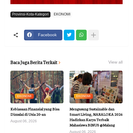
Provinsi-Kota-Kategori
EKONOMI
Facebook
Baca Juga Berita Terkait
View all
EKONOMI
EKONOMI
Kebiasaan Finansial yang Bisa
Mengusung Sustainable dan
Dimulai di Usia 20-an
Smart Living, NARALOKA 2026
Hadirkan Karya Terbaik
August 06, 2026
Mahasiswa BINUS @Malang
August 06, 2026