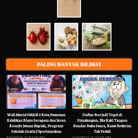
PALING BANYAK DILIHAT
1
2
Wali Murid SMAN 2 Kota Pasuruan
Daftar Bos Judi Togel di
Keluhkan Biaya Seragam dan Iuran
Simalungun, Eks Kaki Tangan
Komite Jutaan Rupiah, Program
Bandar Buka Suara, Kasat Reskrim
Sekolah Gratis Dipertanyakan
Tak Peduli
8/03/2026 11:53:00 PM
1/18/2022 11:37:00 PM