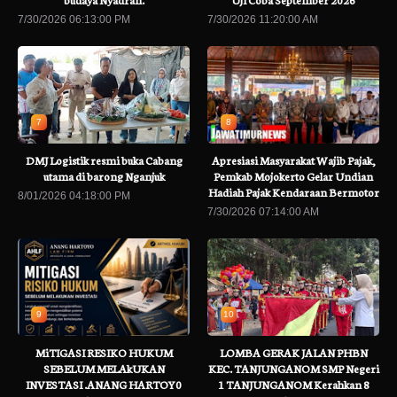
7/30/2026 06:13:00 PM
7/30/2026 11:20:00 AM
7
8
DMJ Logistik resmi buka Cabang
Apresiasi Masyarakat Wajib Pajak,
utama di barong Nganjuk
Pemkab Mojokerto Gelar Undian
Hadiah Pajak Kendaraan Bermotor
8/01/2026 04:18:00 PM
7/30/2026 07:14:00 AM
9
10
MiTIGASI RESIKO HUKUM
LOMBA GERAK JALAN PHBN
SEBELUM MELAkUKAN
KEC. TANJUNGANOM SMP Negeri
INVESTASI .ANANG HARTOY0
1 TANJUNGANOM Kerahkan 8