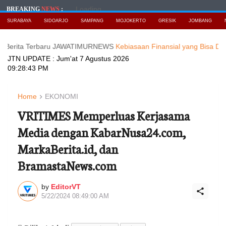
Loading...
BREAKING
NEWS
:
SURABAYA
SIDOARJO
SAMPANG
MOJOKERTO
GRESIK
JOMBANG
a Terbaru JAWATIMURNEWS
Kebiasaan Finansial yang Bisa Dimulai di U
JTN UPDATE :
Jum'at 7 Agustus 2026
09:28:45 PM
Home
EKONOMI
VRITIMES Memperluas Kerjasama
Media dengan KabarNusa24.com,
MarkaBerita.id, dan
BramastaNews.com
by
EditorVT
5/22/2024 08:49:00 AM