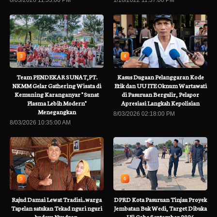
3
4
Team PENDEKAR SUNAT,PT.
Kasus Dugaan Pelanggaran Kode
NKMM Gelar Gathering Wisata di
Etik dan UU ITE Oknum Wartawati
Kemuning Karanganyar " Sunat
di Pasuruan Bergulir, Pelapor
Plasma Lebih Modern"
Apresiasi Langkah Kepolisian
Menegangkan
8/03/2026 02:18:00 PM
8/03/2026 10:35:00 AM
5
6
Rajud Damai Lewat Tradisi..warga
DPRD Kota Pasuruan Tinjau Proyek
Tapelan satukan Tekad nguri nguri
Jembatan Buk Wedi, Target Dibuka
budaya Nyadran.
Uji Coba September 2026