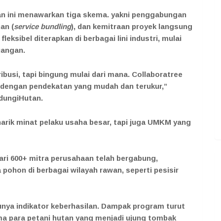
an ini menawarkan tiga skema. yakni penggabungan
nan (
service bundling
), dan kemitraan proyek langsung
fleksibel diterapkan di berbagai lini industri, mulai
euangan.
busi, tapi bingung mulai dari mana. Collaboratree
 dengan pendekatan yang mudah dan terukur,”
dungiHutan.
enarik minat pelaku usaha besar, tapi juga UMKM yang
ari 600+ mitra perusahaan telah bergabung,
pohon di berbagai wilayah rawan, seperti pesisir
nya indikator keberhasilan. Dampak program turut
ma para petani hutan yang menjadi ujung tombak