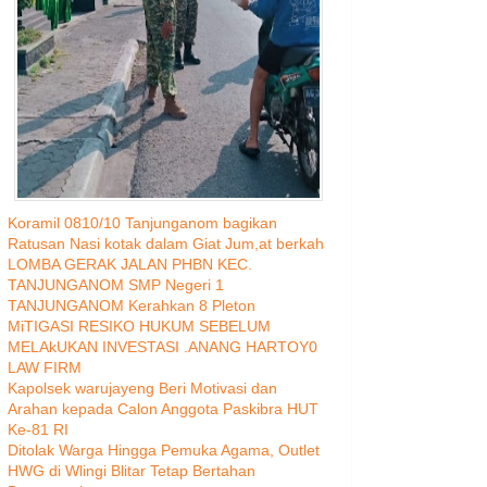
Koramil 0810/10 Tanjunganom bagikan
Ratusan Nasi kotak dalam Giat Jum,at berkah
LOMBA GERAK JALAN PHBN KEC.
TANJUNGANOM SMP Negeri 1
TANJUNGANOM Kerahkan 8 Pleton
MiTIGASI RESIKO HUKUM SEBELUM
MELAkUKAN INVESTASI .ANANG HARTOY0
LAW FIRM
Kapolsek warujayeng Beri Motivasi dan
Arahan kepada Calon Anggota Paskibra HUT
Ke-81 RI
Ditolak Warga Hingga Pemuka Agama, Outlet
HWG di Wlingi Blitar Tetap Bertahan