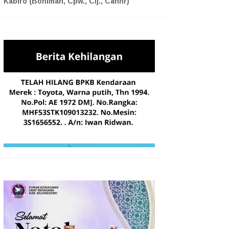
Kabiro (Boniman, Cpw., Cij., Cahnr)