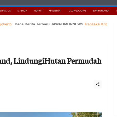
NGANJUK
MADIUN
NGAWI
MAGETAN
TULUNGAGUNG
BANYUWANGI
Baca Berita Terbaru JAWATIMURNEWS
Transaksi Kripto di Indones
rand, LindungiHutan Permudah