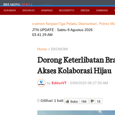
Loading...
BREAKING
NEWS
:
SURABAYA
SIDOARJO
SAMPANG
MOJOKERTO
GRESIK
JOMBANG
rkedok Rekrutmen KerjaanTiga Pelaku Diamankan, Polres Mojokerto
JTN UPDATE :
Sabtu 8 Agustus 2026
03:41:30 AM
Home
EKONOMI
Dorong Keterlibatan B
Akses Kolaborasi Hijau
by
EditorVT
-
5/09/2025 08:27:00 AM
Dilihat
1
kali
Suka
194
15