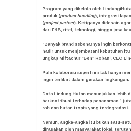
Program yang dikelola oleh LindungiHut
produk (
product bundling
), integrasi laya
(
project partner
). Ketiganya didesain agar 
dari F&B, ritel, teknologi, hingga jasa k
“Banyak brand sebenarnya ingin berkontri
hadir untuk menjembatani kebutuhan itu
ungkap Miftachur “Ben” Robani, CEO Lin
Pola kolaborasi seperti ini tak hanya m
ingin terlibat dalam gerakan lingkungan.
Data LindungiHutan menunjukkan lebih d
berkontribusi terhadap penanaman 1 juta 
rob dan hutan tropis yang terdegradasi.
Namun, angka-angka itu bukan satu-satu
dirasakan oleh masyarakat lokal, teruta