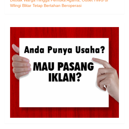
Ditolak Warga Hingga Pemuka Agama, Outlet HWG di
Wlingi Blitar Tetap Bertahan Beroperasi