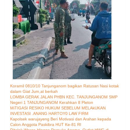
Koramil 0810/10 Tanjunganom bagikan Ratusan Nasi kotak
dalam Giat Jum,at berkah
LOMBA GERAK JALAN PHBN KEC. TANJUNGANOM SMP
Negeri 1 TANJUNGANOM Kerahkan 8 Pleton
MiTIGASI RESIKO HUKUM SEBELUM MELAkUKAN
INVESTASI .ANANG HARTOY0 LAW FIRM
Kapolsek warujayeng Beri Motivasi dan Arahan kepada
Calon Anggota Paskibra HUT Ke-81 RI