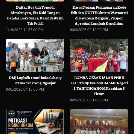
Daftar Bos Judi Togel di
Kasus Dugaan Pelanggaran Kode
Simalungun, Eks Kaki Tangan
Etik dan UU ITE Oknum Wartawati
Bandar Buka Suara, Kasat Reskrim
di Pasuruan Bergulir, Pelapor
Tak Peduli
Apresiasi Langkah Kepolisian
1/18/2022 11:37:00 PM
8/03/2026 02:18:00 PM
5
6
DMJ Logistik resmi buka Cabang
LOMBA GERAK JALAN PHBN
utama di barong Nganjuk
KEC. TANJUNGANOM SMP Negeri
1 TANJUNGANOM Kerahkan 8
8/01/2026 04:18:00 PM
Pleton
8/05/2026 06:14:00 PM