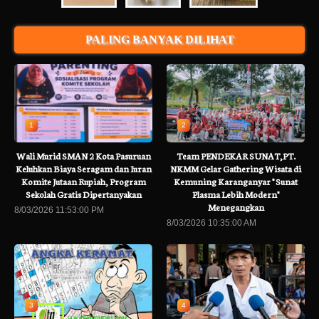
PALING BANYAK DILIHAT
1
2
Wali Murid SMAN 2 Kota Pasuruan
Team PENDEKAR SUNAT,PT.
Keluhkan Biaya Seragam dan Iuran
NKMM Gelar Gathering Wisata di
Komite Jutaan Rupiah, Program
Kemuning Karanganyar " Sunat
Sekolah Gratis Dipertanyakan
Plasma Lebih Modern"
Menegangkan
8/03/2026 11:53:00 PM
8/03/2026 10:35:00 AM
3
4