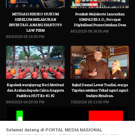
7
8
MiTIGASI RESIKO HUKUM
Pemkab Mojokerto Luncurkan
SEBELUM MELAkUKAN
SIMPADES 3.O, Percepat
INVESTASI .ANANG HARTOY0
Digitalisasi Pemerintahan Desa
LAW FIRM
8/01/2026 08:38:00 AM
8/04/2026 06:16:00 PM
9
10
Kapolsek warujayeng Beri Motivasi
Rajud Damai Lewat Tradisi..warga
dan Arahan kepada Calon Anggota
Tapelan satukan Tekad nguri nguri
Paskibra HUT Ke-81 RI
budaya Nyadran.
8/04/2026 04:00:00 PM
7/30/2026 06:13:00 PM
Selamat datang di PORTAL MEDIA NASIONAL