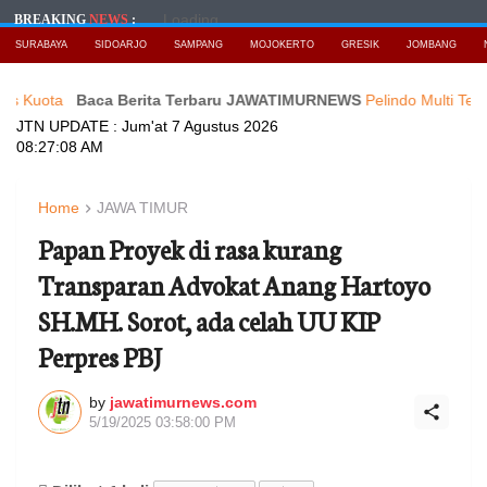
Loading...
BREAKING
NEWS
:
SURABAYA
SIDOARJO
SAMPANG
MOJOKERTO
GRESIK
JOMBANG
Baca Berita Terbaru JAWATIMURNEWS
Pelindo Multi Terminal Tan
JTN UPDATE :
Jum'at 7 Agustus 2026
08:27:09 AM
Home
JAWA TIMUR
Papan Proyek di rasa kurang
Transparan Advokat Anang Hartoyo
SH.MH. Sorot, ada celah UU KIP
Perpres PBJ
by
jawatimurnews.com
5/19/2025 03:58:00 PM