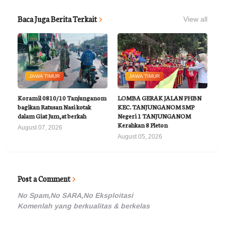
Baca Juga Berita Terkait
View all
JAWA TIMUR
JAWA TIMUR
Koramil 0810/10 Tanjunganom
LOMBA GERAK JALAN PHBN
bagikan Ratusan Nasi kotak
KEC. TANJUNGANOM SMP
dalam Giat Jum,at berkah
Negeri 1 TANJUNGANOM
Kerahkan 8 Pleton
August 07, 2026
August 05, 2026
Post a Comment
No Spam,No SARA,No Eksploitasi
Komenlah yang berkualitas & berkelas