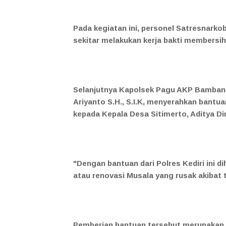
Pada kegiatan ini, personel Satresnarko
sekitar melakukan kerja bakti membersi
Selanjutnya Kapolsek Pagu AKP Bambang
Ariyanto S.H., S.I.K, menyerahkan bantu
kepada Kepala Desa Sitimerto, Aditya D
"Dengan bantuan dari Polres Kediri ini 
atau renovasi Musala yang rusak akibat 
Pemberian bantuan tersebut merupakan p