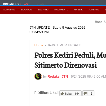
Loading...
BREAKING
NEWS
:
SURABAYA
SIDOARJO
SAMPANG
MOJOKERTO
GRESIK
JOMBANG
Baca Berita 
JTN UPDATE :
Sabtu 8 Agustus 2026
07:35:00 PM
Home
JAWA TIMUR UPDATE
Polres Kediri Peduli, M
Sitimerto Direnovasi
by
Redaksi JTN
-
5/24/2025 08:43:00 AM
Dilihat
1
kali
Suka
194
15