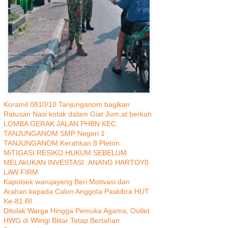
Koramil 0810/10 Tanjunganom bagikan
Ratusan Nasi kotak dalam Giat Jum,at berkah
LOMBA GERAK JALAN PHBN KEC.
TANJUNGANOM SMP Negeri 1
TANJUNGANOM Kerahkan 8 Pleton
MiTIGASI RESIKO HUKUM SEBELUM
MELAkUKAN INVESTASI .ANANG HARTOY0
LAW FIRM
Kapolsek warujayeng Beri Motivasi dan
Arahan kepada Calon Anggota Paskibra HUT
Ke-81 RI
Ditolak Warga Hingga Pemuka Agama, Outlet
HWG di Wlingi Blitar Tetap Bertahan