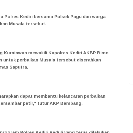
ba Polres Kediri bersama Polsek Pagu dan warga
hkan Musala tersebut.
 Kurniawan mewakili Kapolres Kediri AKBP Bimo
an untuk perbaikan Musala tersebut diserahkan
imas Saputra.
diharapkan dapat membantu kelancaran perbaikan
tersambar petir," tutur AKP Bambang.
rogram Polres Kediri Peduli yang terus dilakukan.