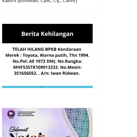
Kabiro (Boniman, Cpw., Cij., Cahnr)