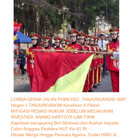
LOMBA GERAK JALAN PHBN KEC. TANJUNGANOM SMP
Negeri 1 TANJUNGANOM Kerahkan 8 Pleton
MiTIGASI RESIKO HUKUM SEBELUM MELAkUKAN
INVESTASI .ANANG HARTOY0 LAW FIRM
Kapolsek warujayeng Beri Motivasi dan Arahan kepada
Calon Anggota Paskibra HUT Ke-81 RI
Ditolak Warga Hingga Pemuka Agama, Outlet HWG di