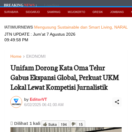
Loading...
BREAKING
NEWS
:
SURABAYA
SIDOARJO
SAMPANG
MOJOKERTO
GRESIK
JOMBANG
URNEWS
Mengusung Sustainable dan Smart Living, NARALOKA 2026 H
JTN UPDATE :
Jum'at 7 Agustus 2026
09:50:00 PM
Home
EKONOMI
Unifam Dorong Kata Oma Telur
Gabus Ekspansi Global, Perkuat UKM
Lokal Lewat Kompetisi Jurnalistik
by
EditorVT
6/02/2025 06:41:00 AM
Dilihat
1
kali
Suka
194
15