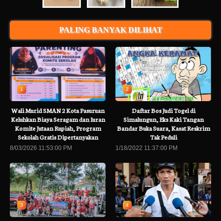
PALING BANYAK DILIHAT
1
2
Wali Murid SMAN 2 Kota Pasuruan
Daftar Bos Judi Togel di
Keluhkan Biaya Seragam dan Iuran
Simalungun, Eks Kaki Tangan
Komite Jutaan Rupiah, Program
Bandar Buka Suara, Kasat Reskrim
Sekolah Gratis Dipertanyakan
Tak Peduli
8/03/2026 11:53:00 PM
1/18/2022 11:37:00 PM
3
4