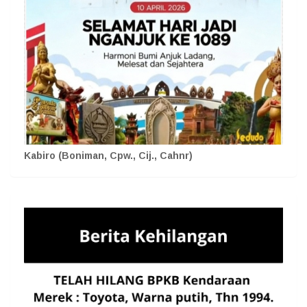
Kabiro (Boniman, Cpw., Cij., Cahnr)