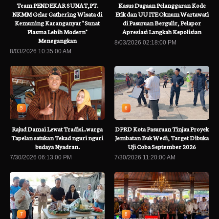
Team PENDEKAR SUNAT,PT.
Kasus Dugaan Pelanggaran Kode
NKMM Gelar Gathering Wisata di
Etik dan UU ITE Oknum Wartawati
Kemuning Karanganyar " Sunat
di Pasuruan Bergulir, Pelapor
Plasma Lebih Modern"
Apresiasi Langkah Kepolisian
Menegangkan
8/03/2026 02:18:00 PM
8/03/2026 10:35:00 AM
5
6
Rajud Damai Lewat Tradisi..warga
DPRD Kota Pasuruan Tinjau Proyek
Tapelan satukan Tekad nguri nguri
Jembatan Buk Wedi, Target Dibuka
budaya Nyadran.
Uji Coba September 2026
7/30/2026 06:13:00 PM
7/30/2026 11:20:00 AM
7
8