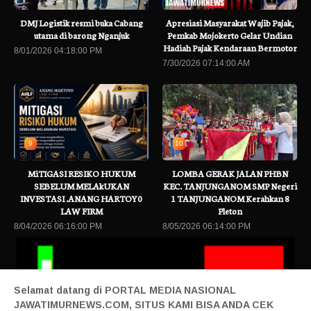
DMJ Logistik resmi buka Cabang
Apresiasi Masyarakat Wajib Pajak,
utama di barong Nganjuk
Pemkab Mojokerto Gelar Undian
Hadiah Pajak Kendaraan Bermotor
8/01/2026 04:18:00 PM
7/30/2026 07:14:00 AM
9
10
MiTIGASI RESIKO HUKUM
LOMBA GERAK JALAN PHBN
SEBELUM MELAkUKAN
KEC. TANJUNGANOM SMP Negeri
INVESTASI .ANANG HARTOY0
1 TANJUNGANOM Kerahkan 8
LAW FIRM
Pleton
8/04/2026 06:16:00 PM
8/05/2026 06:14:00 PM
Selamat datang di PORTAL MEDIA NASIONAL
JAWATIMURNEWS.COM, SITUS KAMI BISA ANDA CEK