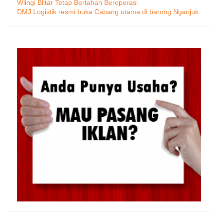
Wlingi Blitar Tetap Bertahan Beroperasi
DMJ Logistik resmi buka Cabang utama di barong Nganjuk