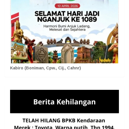
Kabiro (Boniman, Cpw., Cij., Cahnr)