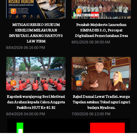
7
8
MiTIGASI RESIKO HUKUM
Pemkab Mojokerto Luncurkan
SEBELUM MELAkUKAN
SIMPADES 3.O, Percepat
INVESTASI .ANANG HARTOY0
Digitalisasi Pemerintahan Desa
LAW FIRM
8/01/2026 08:38:00 AM
8/04/2026 06:16:00 PM
9
10
Kapolsek warujayeng Beri Motivasi
Rajud Damai Lewat Tradisi..warga
dan Arahan kepada Calon Anggota
Tapelan satukan Tekad nguri nguri
Paskibra HUT Ke-81 RI
budaya Nyadran.
8/04/2026 04:00:00 PM
7/30/2026 06:13:00 PM