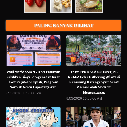
PALING BANYAK DILIHAT
1
2
Wali Murid SMAN 2 Kota Pasuruan
Team PENDEKAR SUNAT,PT.
Keluhkan Biaya Seragam dan Iuran
NKMM Gelar Gathering Wisata di
Komite Jutaan Rupiah, Program
Kemuning Karanganyar " Sunat
Sekolah Gratis Dipertanyakan
Plasma Lebih Modern"
Menegangkan
8/03/2026 11:53:00 PM
8/03/2026 10:35:00 AM