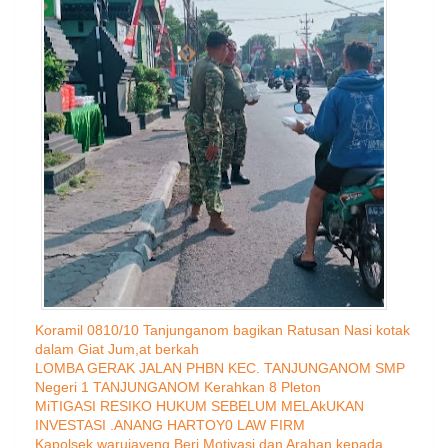
Koramil 0810/10 Tanjunganom bagikan Ratusan Nasi kotak
dalam Giat Jum,at berkah
LOMBA GERAK JALAN PHBN KEC. TANJUNGANOM SMP
Negeri 1 TANJUNGANOM Kerahkan 8 Pleton
MiTIGASI RESIKO HUKUM SEBELUM MELAkUKAN
INVESTASI .ANANG HARTOY0 LAW FIRM
Kapolsek warujayeng Beri Motivasi dan Arahan kepada