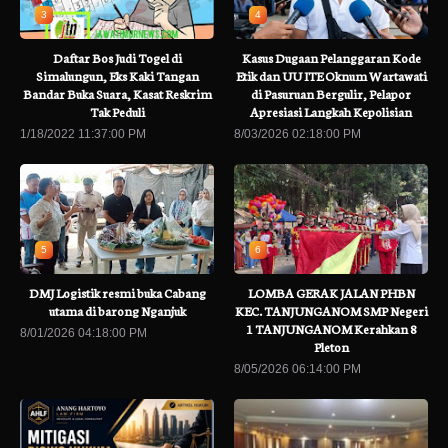
3
4
Daftar Bos Judi Togel di
Kasus Dugaan Pelanggaran Kode
Simalungun, Eks Kaki Tangan
Etik dan UU ITE Oknum Wartawati
Bandar Buka Suara, Kasat Reskrim
di Pasuruan Bergulir, Pelapor
Tak Peduli
Apresiasi Langkah Kepolisian
1/18/2022 11:37:00 PM
8/03/2026 02:18:00 PM
5
6
DMJ Logistik resmi buka Cabang
LOMBA GERAK JALAN PHBN
utama di barong Nganjuk
KEC. TANJUNGANOM SMP Negeri
1 TANJUNGANOM Kerahkan 8
8/01/2026 04:18:00 PM
Pleton
8/05/2026 06:14:00 PM