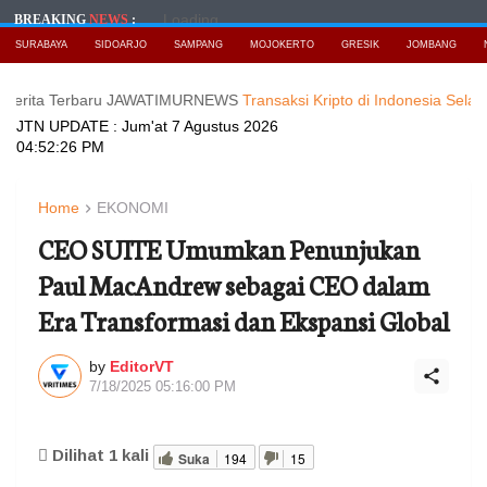
Loading...
BREAKING
NEWS
:
SURABAYA
SIDOARJO
SAMPANG
MOJOKERTO
GRESIK
JOMBANG
 Terbaru JAWATIMURNEWS
Transaksi Kripto di Indonesia Selalu Tembu
JTN UPDATE :
Jum'at 7 Agustus 2026
04:52:28 PM
Home
EKONOMI
CEO SUITE Umumkan Penunjukan
Paul MacAndrew sebagai CEO dalam
Era Transformasi dan Ekspansi Global
by
EditorVT
7/18/2025 05:16:00 PM
Dilihat
1
kali
Suka
194
15