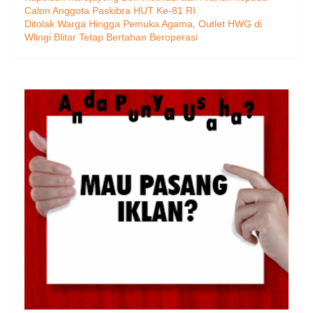
Calon Anggota Paskibra HUT Ke-81 RI
Ditolak Warga Hingga Pemuka Agama, Outlet HWG di
Wlingi Blitar Tetap Bertahan Beroperasi