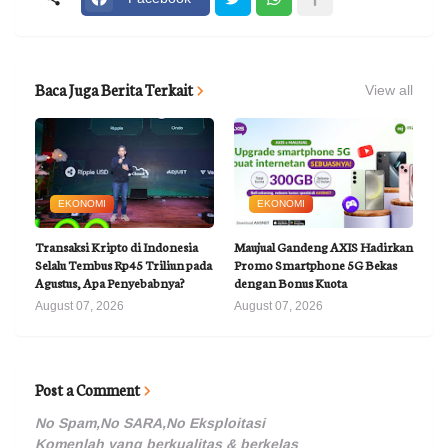
Baca Juga Berita Terkait
View all
EKONOMI
EKONOMI
Transaksi Kripto di Indonesia
Maujual Gandeng AXIS Hadirkan
Selalu Tembus Rp45 Triliun pada
Promo Smartphone 5G Bekas
Agustus, Apa Penyebabnya?
dengan Bonus Kuota
August 07, 2026
August 07, 2026
Post a Comment
No Spam,No SARA,No Eksploitasi
Komenlah yang berkualitas & berkelas