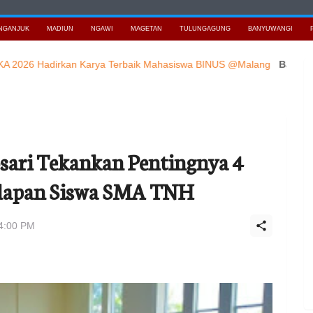
NGANJUK
MADIUN
NGAWI
MAGETAN
TULUNGAGUNG
BANYUWANGI
 Hadirkan Karya Terbaik Mahasiswa BINUS @Malang
Baca Berita T
sari Tekankan Pentingnya 4
adapan Siswa SMA TNH
24:00 PM