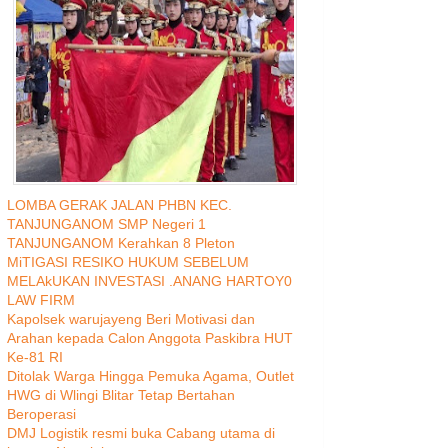
LOMBA GERAK JALAN PHBN KEC.
TANJUNGANOM SMP Negeri 1
TANJUNGANOM Kerahkan 8 Pleton
MiTIGASI RESIKO HUKUM SEBELUM
MELAkUKAN INVESTASI .ANANG HARTOY0
LAW FIRM
Kapolsek warujayeng Beri Motivasi dan
Arahan kepada Calon Anggota Paskibra HUT
Ke-81 RI
Ditolak Warga Hingga Pemuka Agama, Outlet
HWG di Wlingi Blitar Tetap Bertahan
Beroperasi
DMJ Logistik resmi buka Cabang utama di