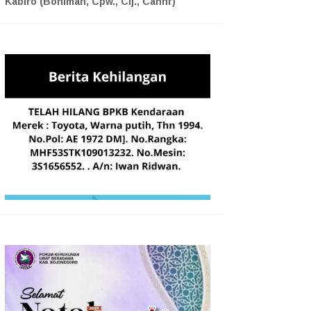
Kabiro (Boniman, Cpw., Cij., Cahnr)