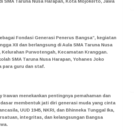
di SMA Taruna Nusa Harapan, Kota Mojokerto, Jawa
ebagai Fondasi Generasi Penerus Bangsa”, kegiatan
X hingga XII dan berlangsung di Aula SMA Taruna Nusa
7, Kelurahan Purwotengah, Kecamatan Kranggan.
Sekolah SMA Taruna Nusa Harapan, Yohanes Joko
a para guru dan staf.
ny Irawan menekankan pentingnya pemahaman dan
dasar membentuk jati diri generasi muda yang cinta
 Pancasila, UUD 1945, NKRI, dan Bhinneka Tunggal Ika,
rsatuan, integritas, dan kelangsungan Bangsa
swa.