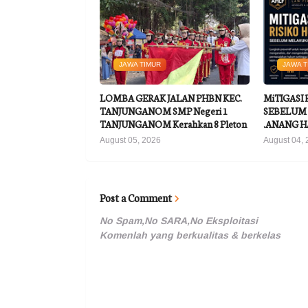
JAWA TIMUR
JAWA T
LOMBA GERAK JALAN PHBN KEC.
MiTIGASI
TANJUNGANOM SMP Negeri 1
SEBELUM 
TANJUNGANOM Kerahkan 8 Pleton
.ANANG H
August 05, 2026
August 04, 
Post a Comment
No Spam,No SARA,No Eksploitasi
Komenlah yang berkualitas & berkelas