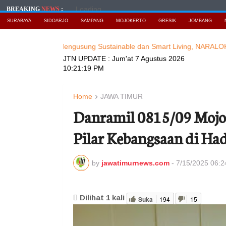
Loading...
BREAKING
NEWS
:
SURABAYA
SIDOARJO
SAMPANG
MOJOKERTO
GRESIK
JOMBANG
MURNEWS
Mengusung Sustainable dan Smart Living, NARALOKA 2026
JTN UPDATE :
Jum'at 7 Agustus 2026
10:21:21 PM
Home
JAWA TIMUR
Danramil 0815/09 Mojo
Pilar Kebangsaan di H
by
jawatimurnews.com
-
7/15/2025 06:
Dilihat
1
kali
Suka
194
15