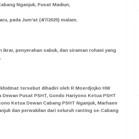
Cabang Nganjuk, Pusat Madiun,
u, pada Jum'at (4/7/2025) malam.
ikrar, penyerahan sabuk, dan siraman rohani yang
.
hidmat tersebut dihadiri oleh R Moerdjojko HW
a Dewan Pusat PSHT, Gondo Hariyono Ketua PSHT
arsono Ketua Dewan Cabang PSHT Nganjuk, Marhaen
njuk dan perwakilan dari seluruh ranting se-Cabang