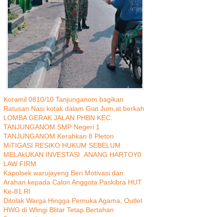
Koramil 0810/10 Tanjunganom bagikan
Ratusan Nasi kotak dalam Giat Jum,at berkah
LOMBA GERAK JALAN PHBN KEC.
TANJUNGANOM SMP Negeri 1
TANJUNGANOM Kerahkan 8 Pleton
MiTIGASI RESIKO HUKUM SEBELUM
MELAkUKAN INVESTASI .ANANG HARTOY0
LAW FIRM
Kapolsek warujayeng Beri Motivasi dan
Arahan kepada Calon Anggota Paskibra HUT
Ke-81 RI
Ditolak Warga Hingga Pemuka Agama, Outlet
HWG di Wlingi Blitar Tetap Bertahan