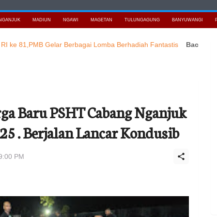
NGANJUK
MADIUN
NGAWI
MAGETAN
TULUNGAGUNG
BANYUWANGI
1,PMB Gelar Berbagai Lomba Berhadiah Fantastis
Baca Berita Ter
rga Baru PSHT Cabang Nganjuk
5 . Berjalan Lancar Kondusib
49:00 PM