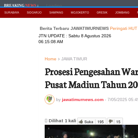
Loading...
BREAKING
NEWS
:
SURABAYA
SIDOARJO
SAMPANG
MOJOKERTO
GRESIK
JOMBANG
tan
Baca Berita Terbaru JAWATIMURNEWS
Peringati HUT RI ke 8
JTN UPDATE :
Sabtu 8 Agustus 2026
06:15:09 AM
Home
JAWA TIMUR
Prosesi Pengesahan Wa
Pusat Madiun Tahun 202
by
jawatimurnews.com
-
7/05/2025 05:
Dilihat
1
kali
Suka
195
15