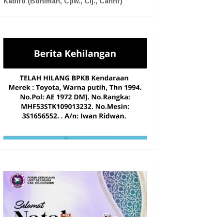
Kabiro (Boniman, Cpw., Cij., Cahnr)