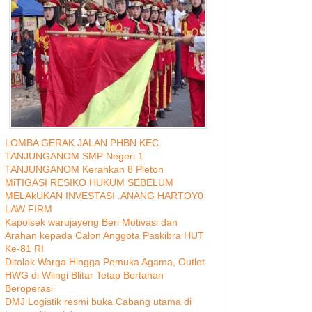
LOMBA GERAK JALAN PHBN KEC.
TANJUNGANOM SMP Negeri 1
TANJUNGANOM Kerahkan 8 Pleton
MiTIGASI RESIKO HUKUM SEBELUM
MELAkUKAN INVESTASI .ANANG HARTOY0
LAW FIRM
Kapolsek warujayeng Beri Motivasi dan
Arahan kepada Calon Anggota Paskibra HUT
Ke-81 RI
Ditolak Warga Hingga Pemuka Agama, Outlet
HWG di Wlingi Blitar Tetap Bertahan
Beroperasi
DMJ Logistik resmi buka Cabang utama di