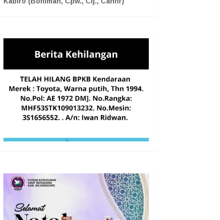
Kabiro (Boniman, Cpw., Cij., Cahnr)