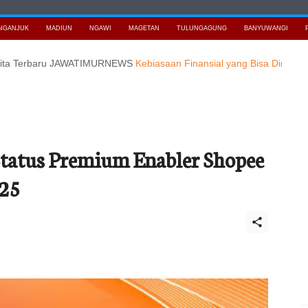
NGANJUK
MADIUN
NGAWI
MAGETAN
TULUNGAGUNG
BANYUWANGI
erbaru JAWATIMURNEWS
Kebiasaan Finansial yang Bisa Dimulai di Usia
tatus Premium Enabler Shopee
025