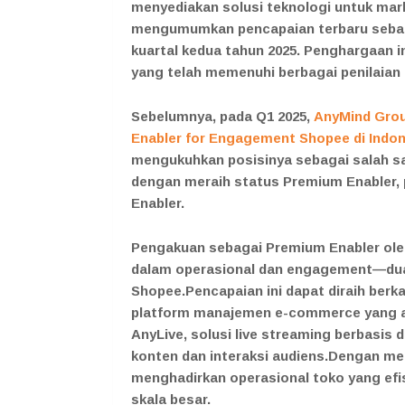
menyediakan solusi teknologi untuk mark
mengumumkan pencapaian terbaru sebag
kuartal kedua tahun 2025. Penghargaan i
yang telah memenuhi berbagai penilaian k
Sebelumnya, pada Q1 2025,
AnyMind Group
Enabler for Engagement Shopee di Indo
mengukuhkan posisinya sebagai salah sat
dengan meraih status Premium Enabler, 
Enabler.
Pengakuan sebagai Premium Enabler ole
dalam operasional dan engagement—dua 
Shopee.Pencapaian ini dapat diraih berkat
platform manajemen e-commerce yang a
AnyLive, solusi live streaming berbasis
konten dan interaksi audiens.Dengan me
menghadirkan operasional toko yang ef
skala besar.