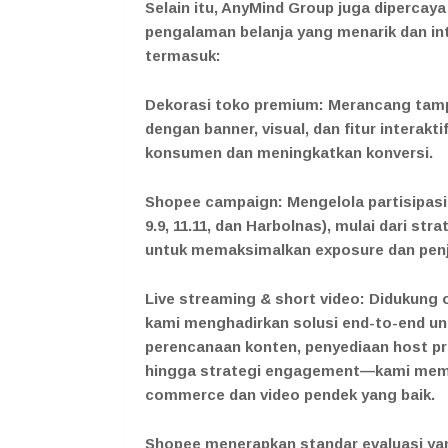
Selain itu, AnyMind Group juga diperca
pengalaman belanja yang menarik dan int
termasuk:
Dekorasi toko premium: Merancang tampi
dengan banner, visual, dan fitur interakt
konsumen dan meningkatkan konversi.
Shopee campaign: Mengelola partisipasi
9.9, 11.11, dan Harbolnas), mulai dari s
untuk memaksimalkan exposure dan penj
Live streaming & short video: Didukung o
kami menghadirkan solusi end-to-end untu
perencanaan konten, penyediaan host pr
hingga strategi engagement—kami memb
commerce dan video pendek yang baik.
Shopee menerapkan standar evaluasi ya