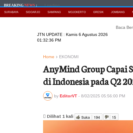
Loading...
BREAKING
NEWS
:
SURABAYA
SIDOARJO
SAMPANG
MOJOKERTO
GRESIK
JOMBANG
Baca Berita T
JTN UPDATE :
Kamis 6 Agustus 2026
01:32:37 PM
Home
EKONOMI
AnyMind Group Capai S
di Indonesia pada Q2 2
by
EditorVT
-
8/02/2025 05:56:00 PM
Dilihat
1
kali
Suka
194
15