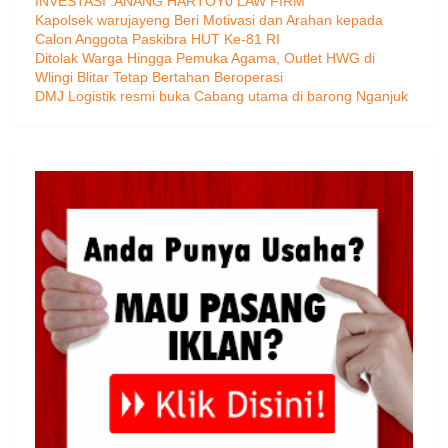
INVESTASI .ANANG HARTOY0 LAW FIRM
Kapolsek warujayeng Beri Motivasi dan Arahan kepada
Calon Anggota Paskibra HUT Ke-81 RI
Ditolak Warga Hingga Pemuka Agama, Outlet HWG di
Wlingi Blitar Tetap Bertahan Beroperasi
DMJ Logistik resmi buka Cabang utama di barong Nganjuk