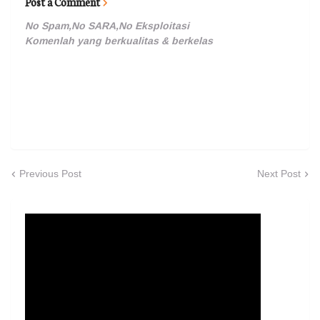
Post a Comment
No Spam,No SARA,No Eksploitasi
Komenlah yang berkualitas & berkelas
Previous Post
Next Post