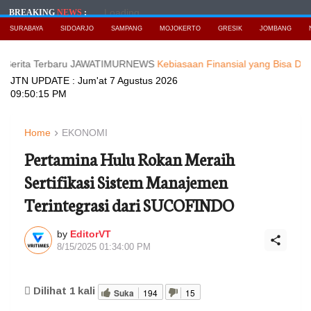
Loading...
BREAKING
NEWS
:
SURABAYA
SIDOARJO
SAMPANG
MOJOKERTO
GRESIK
JOMBANG
 Terbaru JAWATIMURNEWS
Kebiasaan Finansial yang Bisa Dimulai di Us
JTN UPDATE :
Jum'at 7 Agustus 2026
09:50:17 PM
Home
EKONOMI
Pertamina Hulu Rokan Meraih
Sertifikasi Sistem Manajemen
Terintegrasi dari SUCOFINDO
by
EditorVT
8/15/2025 01:34:00 PM
Dilihat
1
kali
Suka
194
15