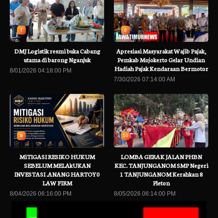
7
8
DMJ Logistik resmi buka Cabang
Apresiasi Masyarakat Wajib Pajak,
utama di barong Nganjuk
Pemkab Mojokerto Gelar Undian
Hadiah Pajak Kendaraan Bermotor
8/01/2026 04:18:00 PM
7/30/2026 07:14:00 AM
9
10
MiTIGASI RESIKO HUKUM
LOMBA GERAK JALAN PHBN
SEBELUM MELAkUKAN
KEC. TANJUNGANOM SMP Negeri
INVESTASI .ANANG HARTOY0
1 TANJUNGANOM Kerahkan 8
LAW FIRM
Pleton
8/04/2026 06:16:00 PM
8/05/2026 06:14:00 PM