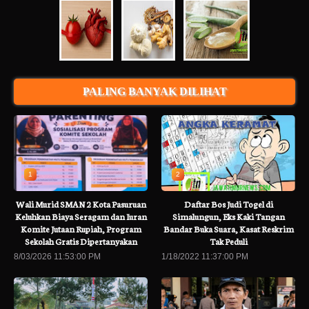
PALING BANYAK DILIHAT
1
2
Wali Murid SMAN 2 Kota Pasuruan
Daftar Bos Judi Togel di
Keluhkan Biaya Seragam dan Iuran
Simalungun, Eks Kaki Tangan
Komite Jutaan Rupiah, Program
Bandar Buka Suara, Kasat Reskrim
Sekolah Gratis Dipertanyakan
Tak Peduli
8/03/2026 11:53:00 PM
1/18/2022 11:37:00 PM