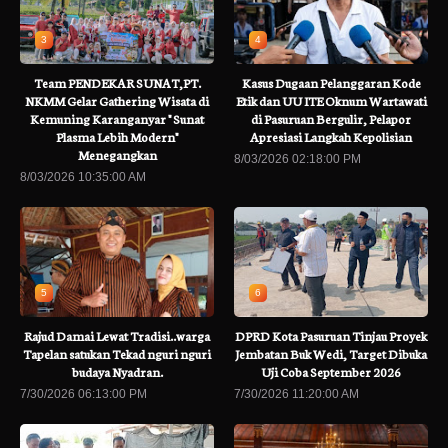
3
4
Team PENDEKAR SUNAT,PT.
Kasus Dugaan Pelanggaran Kode
NKMM Gelar Gathering Wisata di
Etik dan UU ITE Oknum Wartawati
Kemuning Karanganyar " Sunat
di Pasuruan Bergulir, Pelapor
Plasma Lebih Modern"
Apresiasi Langkah Kepolisian
Menegangkan
8/03/2026 02:18:00 PM
8/03/2026 10:35:00 AM
5
6
Rajud Damai Lewat Tradisi..warga
DPRD Kota Pasuruan Tinjau Proyek
Tapelan satukan Tekad nguri nguri
Jembatan Buk Wedi, Target Dibuka
budaya Nyadran.
Uji Coba September 2026
7/30/2026 06:13:00 PM
7/30/2026 11:20:00 AM