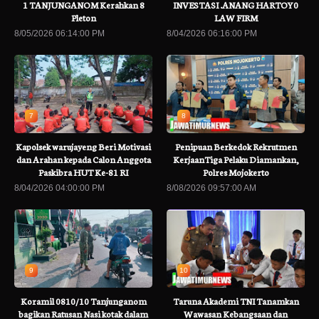
1 TANJUNGANOM Kerahkan 8
INVESTASI .ANANG HARTOY0
Pleton
LAW FIRM
8/05/2026 06:14:00 PM
8/04/2026 06:16:00 PM
7
8
Kapolsek warujayeng Beri Motivasi
Penipuan Berkedok Rekrutmen
dan Arahan kepada Calon Anggota
KerjaanTiga Pelaku Diamankan,
Paskibra HUT Ke-81 RI
Polres Mojokerto
8/04/2026 04:00:00 PM
8/08/2026 09:57:00 AM
9
10
Koramil 0810/10 Tanjunganom
Taruna Akademi TNI Tanamkan
bagikan Ratusan Nasi kotak dalam
Wawasan Kebangsaan dan