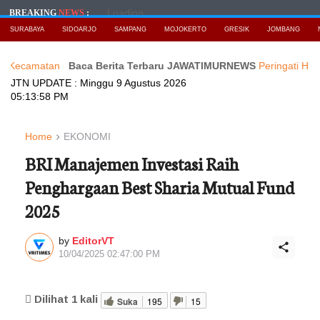
Loading...
BREAKING
NEWS
:
SURABAYA
SIDOARJO
SAMPANG
MOJOKERTO
GRESIK
JOMBANG
an
Baca Berita Terbaru JAWATIMURNEWS
Peringati HUT RI ke 81
JTN UPDATE :
Minggu 9 Agustus 2026
05:14:00 PM
Home
EKONOMI
BRI Manajemen Investasi Raih
Penghargaan Best Sharia Mutual Fund
2025
by
EditorVT
10/04/2025 02:47:00 PM
Dilihat
1
kali
Suka
195
15