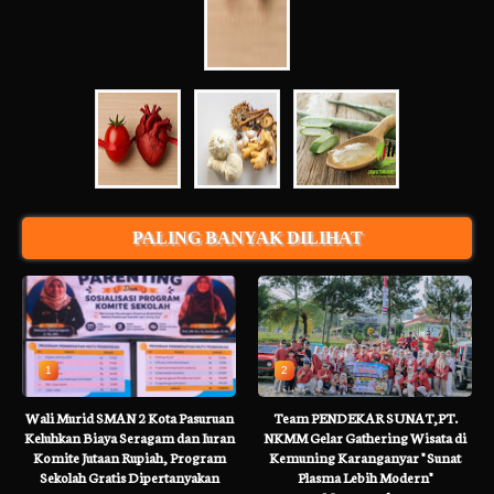
PALING BANYAK DILIHAT
1
2
Wali Murid SMAN 2 Kota Pasuruan
Team PENDEKAR SUNAT,PT.
Keluhkan Biaya Seragam dan Iuran
NKMM Gelar Gathering Wisata di
Komite Jutaan Rupiah, Program
Kemuning Karanganyar " Sunat
Sekolah Gratis Dipertanyakan
Plasma Lebih Modern"