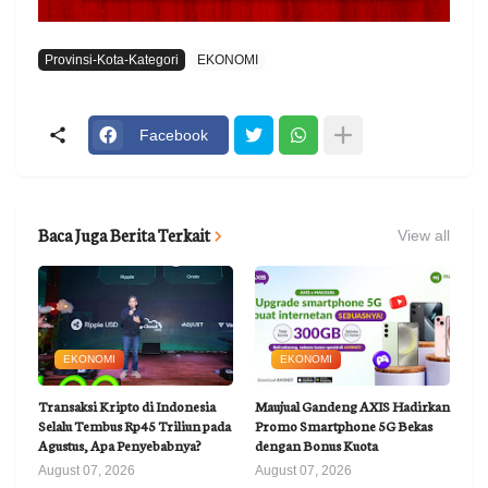
Provinsi-Kota-Kategori
EKONOMI
Facebook
Baca Juga Berita Terkait
View all
EKONOMI
EKONOMI
Transaksi Kripto di Indonesia
Maujual Gandeng AXIS Hadirkan
Selalu Tembus Rp45 Triliun pada
Promo Smartphone 5G Bekas
Agustus, Apa Penyebabnya?
dengan Bonus Kuota
August 07, 2026
August 07, 2026