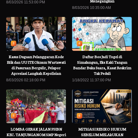
Menegangkan
8/03/2026 11:53:00 PM
8/03/2026 10:35:00 AM
3
4
Kasus Dugaan Pelanggaran Kode
Daftar Bos Judi Togel di
Etik dan UU ITE Oknum Wartawati
Simalungun, Eks Kaki Tangan
di Pasuruan Bergulir, Pelapor
Bandar Buka Suara, Kasat Reskrim
Apresiasi Langkah Kepolisian
Tak Peduli
8/03/2026 02:18:00 PM
1/18/2022 11:37:00 PM
5
6
LOMBA GERAK JALAN PHBN
MiTIGASI RESIKO HUKUM
KEC. TANJUNGANOM SMP Negeri
SEBELUM MELAkUKAN