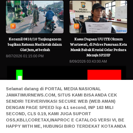
9
10
Koramil 0810/10 Tanjunganom
Kasus Dugaan UU ITE Oknum
bagikan Ratusan Nasi kotak dalam
Wartawati, di Polres Pasuruan Kota
Giat Jum,at berkah
Masuk Babak Krusial Gelar Perkara
Menuju SP2HP
8/07/2026 01:15:00 PM
8/09/2026 03:43:00 AM
Selamat datang di PORTAL MEDIA NASIONAL
JAWATIMURNEWS.COM, SITUS KAMI BISA ANDA CEK
SENDIRI TERVERIVIKASI SECURE WEB (WEB AMAN)
DENGAN PAGE SPEED lcp 4.1 second, INP 163 MILI
SECOND, CLS 0.19, KAMI JUGA SUPORT
 Terbaru
BRI BO Sudirman Semanggi Hadiri Peresmian Pembukaan K
OSS,KBLI,CORETAX,INAPROC E CATALOG VERSI VI, BE
Home|
Login|
Privacy|
Pedoman Siber|
Contact|
Tentang|
HAPPY WITH ME, HUBUNGI BIRO TERDEKAT KOTA ANDA
Produk|
Adv|
Mitra|
Staff Redaksi|
Redaksi|
| Design By Sonata