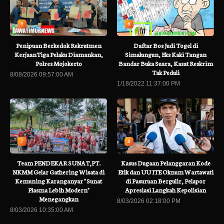
5
6
Penipuan Berkedok Rekrutmen
Daftar Bos Judi Togel di
KerjaanTiga Pelaku Diamankan,
Simalungun, Eks Kaki Tangan
Polres Mojokerto
Bandar Buka Suara, Kasat Reskrim
Tak Peduli
8/08/2026 09:57:00 AM
1/18/2022 11:37:00 PM
7
8
Team PENDEKAR SUNAT,PT.
Kasus Dugaan Pelanggaran Kode
NKMM Gelar Gathering Wisata di
Etik dan UU ITE Oknum Wartawati
Kemuning Karanganyar " Sunat
di Pasuruan Bergulir, Pelapor
Plasma Lebih Modern"
Apresiasi Langkah Kepolisian
Menegangkan
8/03/2026 02:18:00 PM
8/03/2026 10:35:00 AM