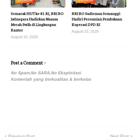
EKONOMI
EKONOMI
Semarak HUT ke-81 RI, BRI BO
BRI BO Sudirman Semanggi
Jatinegara Hadirkan Nuansa
Hadiri Peresmian Pembukaan
Merah Putih di Lingkungan
Koperasi DPD RI
Kantor
August 10, 2026
August 10, 2026
Post a Comment
No Spam,No SARA,No Eksploitasi
Komenlah yang berkualitas & berkelas
Previous Post
Next Post