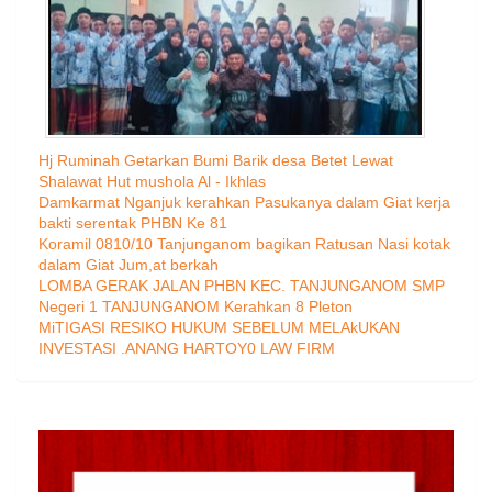
Hj Ruminah Getarkan Bumi Barik desa Betet Lewat
Shalawat Hut mushola Al - Ikhlas
Damkarmat Nganjuk kerahkan Pasukanya dalam Giat kerja
bakti serentak PHBN Ke 81
Koramil 0810/10 Tanjunganom bagikan Ratusan Nasi kotak
dalam Giat Jum,at berkah
LOMBA GERAK JALAN PHBN KEC. TANJUNGANOM SMP
Negeri 1 TANJUNGANOM Kerahkan 8 Pleton
MiTIGASI RESIKO HUKUM SEBELUM MELAkUKAN
INVESTASI .ANANG HARTOY0 LAW FIRM