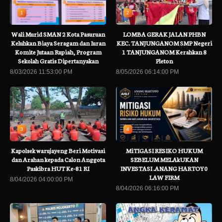
1
2
Wali Murid SMAN 2 Kota Pasuruan
LOMBA GERAK JALAN PHBN
Keluhkan Biaya Seragam dan Iuran
KEC. TANJUNGANOM SMP Negeri
Komite Jutaan Rupiah, Program
1 TANJUNGANOM Kerahkan 8
Sekolah Gratis Dipertanyakan
Pleton
8/03/2026 11:53:00 PM
8/05/2026 06:14:00 PM
3
4
Kapolsek warujayeng Beri Motivasi
MiTIGASI RESIKO HUKUM
dan Arahan kepada Calon Anggota
SEBELUM MELAkUKAN
Paskibra HUT Ke-81 RI
INVESTASI .ANANG HARTOY0
LAW FIRM
8/04/2026 04:00:00 PM
8/04/2026 06:16:00 PM