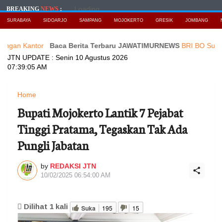
Loading...
BREAKING
NEWS
:
SURABAYA
SIDOARJO
SAMPANG
MOJOKERTO
GRESIK
JOMBANG
antor
Baca Berita Terbaru JAWATIMURNEWS
BRI BO Sudirman Sem
JTN UPDATE :
Senin 10 Agustus 2026
07:39:07 AM
Home
Bupati Mojokerto Lantik 7 Pejabat
Tinggi Pratama, Tegaskan Tak Ada
Pungli Jabatan
by
REDAKSI JTN
10/02/2025 06:54:00 AM
Dilihat
1
kali
Suka
195
15