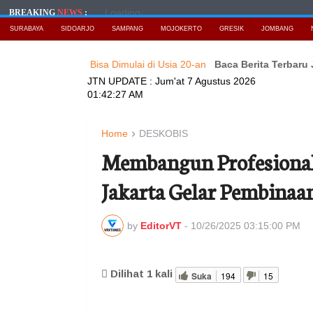
Loading...
BREAKING
NEWS
:
SURABAYA
SIDOARJO
SAMPANG
MOJOKERTO
GRESIK
JOMBANG
nsial yang Bisa Dimulai di Usia 20-an
Baca Berita Terbaru JAWAT
JTN UPDATE :
Jum'at 7 Agustus 2026
01:42:29 AM
Home
DESKOBIS
Membangun Profesionali
Jakarta Gelar Pembinaan
by
EditorVT
-
10/26/2025 03:15:00 PM
Dilihat
1
kali
Suka
194
15