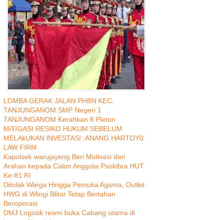
LOMBA GERAK JALAN PHBN KEC.
TANJUNGANOM SMP Negeri 1
TANJUNGANOM Kerahkan 8 Pleton
MiTIGASI RESIKO HUKUM SEBELUM
MELAkUKAN INVESTASI .ANANG HARTOY0
LAW FIRM
Kapolsek warujayeng Beri Motivasi dan
Arahan kepada Calon Anggota Paskibra HUT
Ke-81 RI
Ditolak Warga Hingga Pemuka Agama, Outlet
HWG di Wlingi Blitar Tetap Bertahan
Beroperasi
DMJ Logistik resmi buka Cabang utama di