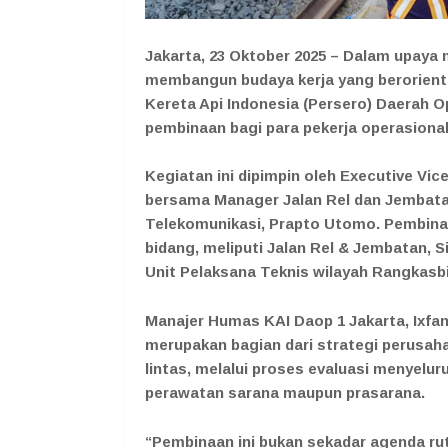
Jakarta, 23 Oktober 2025 – Dalam upay
membangun budaya kerja yang berorienta
Kereta Api Indonesia (Persero) Daerah O
pembinaan bagi para pekerja operasional
Kegiatan ini dipimpin oleh Executive Vic
bersama Manager Jalan Rel dan Jembatan
Telekomunikasi, Prapto Utomo. Pembinaan
bidang, meliputi Jalan Rel & Jembatan, S
Unit Pelaksana Teknis wilayah Rangkasb
Manajer Humas KAI Daop 1 Jakarta, Ixfa
merupakan bagian dari strategi perusaha
lintas, melalui proses evaluasi menyelu
perawatan sarana maupun prasarana.
“Pembinaan ini bukan sekadar agenda ru