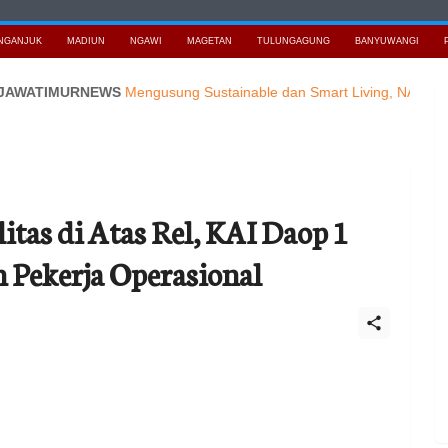
NGANJUK
MADIUN
NGAWI
MAGETAN
TULUNGAGUNG
BANYUWANGI
IMURNEWS
Mengusung Sustainable dan Smart Living, NARALOKA 202
tas di Atas Rel, KAI Daop 1
 Pekerja Operasional