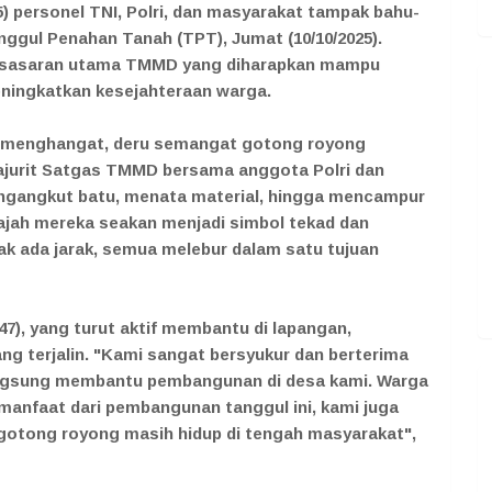
5) personel TNI, Polri, dan masyarakat tampak bahu-
ul Penahan Tanah (TPT), Jumat (10/10/2025).
atu sasaran utama TMMD yang diharapkan mampu
ningkatkan kesejahteraan warga.
ai menghangat, deru semangat gotong royong
prajurit Satgas TMMD bersama anggota Polri dan
ngangkut batu, menata material, hingga mencampur
ajah mereka seakan menjadi simbol tekad dan
 ada jarak, semua melebur dalam satu tujuan
7), yang turut aktif membantu di lapangan,
 terjalin. "Kami sangat bersyukur dan berterima
langsung membantu pembangunan di desa kami. Warga
anfaat dari pembangunan tanggul ini, kami juga
gotong royong masih hidup di tengah masyarakat",