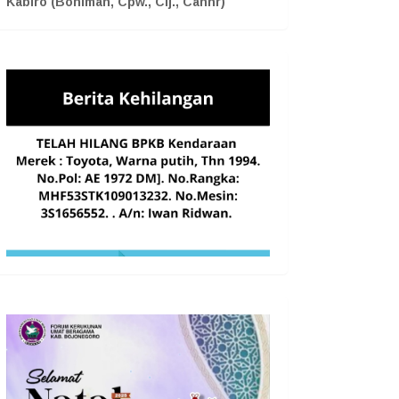
Kabiro (Boniman, Cpw., Cij., Cahnr)