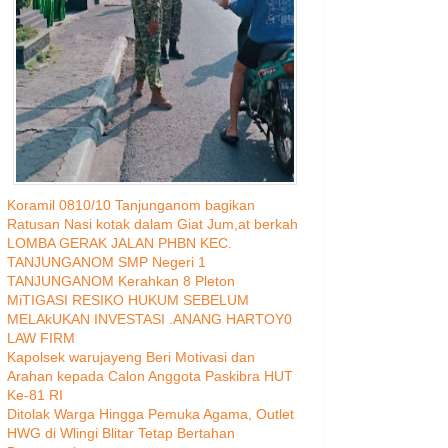
Koramil 0810/10 Tanjunganom bagikan
Ratusan Nasi kotak dalam Giat Jum,at berkah
LOMBA GERAK JALAN PHBN KEC.
TANJUNGANOM SMP Negeri 1
TANJUNGANOM Kerahkan 8 Pleton
MiTIGASI RESIKO HUKUM SEBELUM
MELAkUKAN INVESTASI .ANANG HARTOY0
LAW FIRM
Kapolsek warujayeng Beri Motivasi dan
Arahan kepada Calon Anggota Paskibra HUT
Ke-81 RI
Ditolak Warga Hingga Pemuka Agama, Outlet
HWG di Wlingi Blitar Tetap Bertahan