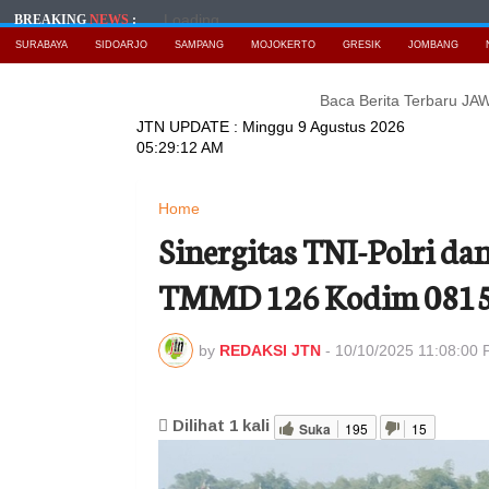
Loading...
BREAKING
NEWS
:
SURABAYA
SIDOARJO
SAMPANG
MOJOKERTO
GRESIK
JOMBANG
Baca Berita Terbaru JAWATIM
JTN UPDATE :
Minggu 9 Agustus 2026
05:29:14 AM
Home
Sinergitas TNI-Polri d
TMMD 126 Kodim 0815
by
REDAKSI JTN
-
10/10/2025 11:08:00
Dilihat
1
kali
Suka
195
15