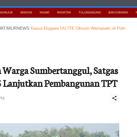
NGANJUK
MADIUN
NGAWI
MAGETAN
TULUNGAGUNG
BANYUWANGI
URNEWS
Kasus Dugaan UU ITE Oknum Wartawati, di Polres Pasuruan K
an Warga Sumbertanggul, Satgas
 Lanjutkan Pembangunan TPT
 PM