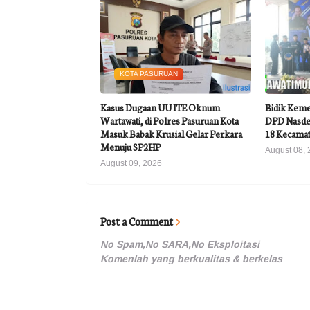
KOTA PASURUAN
Kasus Dugaan UU ITE Oknum
Bidik Keme
Wartawati, di Polres Pasuruan Kota
DPD Nasde
Masuk Babak Krusial Gelar Perkara
18 Kecama
Menuju SP2HP
August 08, 
August 09, 2026
Post a Comment
No Spam,No SARA,No Eksploitasi
Komenlah yang berkualitas & berkelas