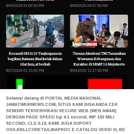
8/04/2026 04:00:00 PM
8/08/2026 09:57:00 AM
9
10
Koramil 0810/10 Tanjunganom
Taruna Akademi TNI Tanamkan
bagikan Ratusan Nasi kotak dalam
Wawasan Kebangsaan dan
Giat Jum,at berkah
Karakter di SRMP 15 Mojokerto
8/07/2026 01:15:00 PM
8/04/2026 12:27:00 PM
Selamat datang di PORTAL MEDIA NASIONAL
JAWATIMURNEWS.COM, SITUS KAMI BISA ANDA CEK
SENDIRI TERVERIVIKASI SECURE WEB (WEB AMAN)
DENGAN PAGE SPEED lcp 4.1 second, INP 163 MILI
SECOND, CLS 0.19, KAMI JUGA SUPORT
a Terbaru
Kasus Dugaan UU ITE Oknum Wartawati, di Polres Pasuruan
OSS,KBLI,CORETAX,INAPROC E CATALOG VERSI VI, BE
Home|
Login|
Privacy|
Pedoman Siber|
Contact|
Tentang|