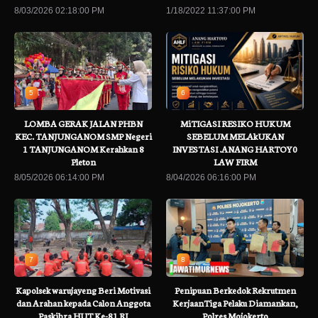
8/03/2026 02:18:00 PM
1/18/2022 11:37:00 PM
5
6
LOMBA GERAK JALAN PHBN
MiTIGASI RESIKO HUKUM
KEC. TANJUNGANOM SMP Negeri
SEBELUM MELAkUKAN
1 TANJUNGANOM Kerahkan 8
INVESTASI .ANANG HARTOY0
Pleton
LAW FIRM
8/05/2026 06:14:00 PM
8/04/2026 06:16:00 PM
7
8
Kapolsek warujayeng Beri Motivasi
Penipuan Berkedok Rekrutmen
dan Arahan kepada Calon Anggota
KerjaanTiga Pelaku Diamankan,
Paskibra HUT Ke-81 RI
Polres Mojokerto