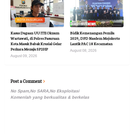
KOTA PASURUAN
Kasus Dugaan UU ITE Oknum
Bidik Kemenangan Pemilu
Wartawati, di Polres Pasuruan
2029, DPD Nasdem Mojokerto
Kota Masuk Babak Krusial Gelar
Lantik PAC 18 Kecamatan
Perkara Menuju SP2HP
August 08, 2026
August 09, 2026
Post a Comment
No Spam,No SARA,No Eksploitasi
Komenlah yang berkualitas & berkelas