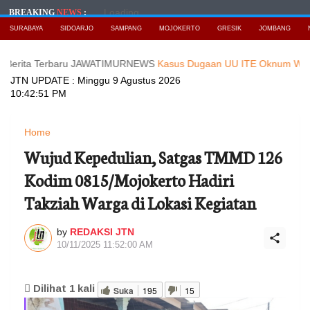
Loading...
BREAKING
NEWS
:
SURABAYA
SIDOARJO
SAMPANG
MOJOKERTO
GRESIK
JOMBANG
a Terbaru JAWATIMURNEWS
Kasus Dugaan UU ITE Oknum Wartawati, di
JTN UPDATE :
Minggu 9 Agustus 2026
10:42:53 PM
Home
Wujud Kepedulian, Satgas TMMD 126
Kodim 0815/Mojokerto Hadiri
Takziah Warga di Lokasi Kegiatan
by
REDAKSI JTN
10/11/2025 11:52:00 AM
Dilihat
1
kali
Suka
195
15