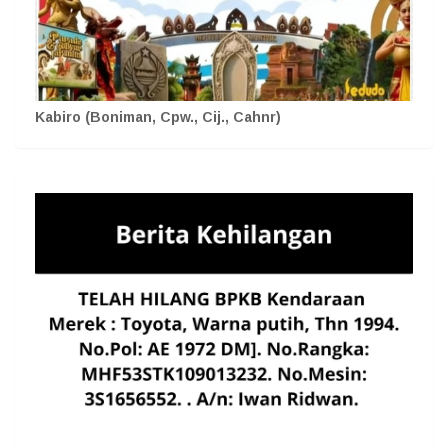
Kabiro (Boniman, Cpw., Cij., Cahnr)