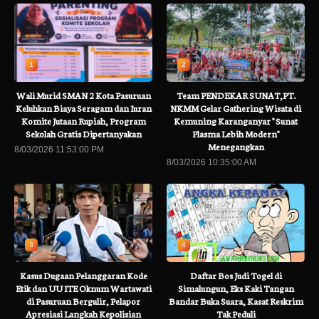
1
2
Wali Murid SMAN 2 Kota Pasuruan
Team PENDEKAR SUNAT,PT.
Keluhkan Biaya Seragam dan Iuran
NKMM Gelar Gathering Wisata di
Komite Jutaan Rupiah, Program
Kemuning Karanganyar " Sunat
Sekolah Gratis Dipertanyakan
Plasma Lebih Modern"
Menegangkan
8/03/2026 11:53:00 PM
8/03/2026 10:35:00 AM
3
4
Kasus Dugaan Pelanggaran Kode
Daftar Bos Judi Togel di
Etik dan UU ITE Oknum Wartawati
Simalungun, Eks Kaki Tangan
di Pasuruan Bergulir, Pelapor
Bandar Buka Suara, Kasat Reskrim
Apresiasi Langkah Kepolisian
Tak Peduli