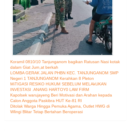
Koramil 0810/10 Tanjunganom bagikan Ratusan Nasi kotak
dalam Giat Jum,at berkah
LOMBA GERAK JALAN PHBN KEC. TANJUNGANOM SMP
Negeri 1 TANJUNGANOM Kerahkan 8 Pleton
MiTIGASI RESIKO HUKUM SEBELUM MELAkUKAN
INVESTASI .ANANG HARTOY0 LAW FIRM
Kapolsek warujayeng Beri Motivasi dan Arahan kepada
Calon Anggota Paskibra HUT Ke-81 RI
Ditolak Warga Hingga Pemuka Agama, Outlet HWG di
Wlingi Blitar Tetap Bertahan Beroperasi