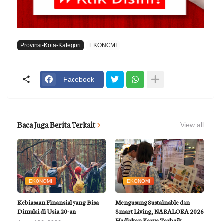
Provinsi-Kota-Kategori
EKONOMI
Facebook
Baca Juga Berita Terkait
View all
EKONOMI
EKONOMI
Kebiasaan Finansial yang Bisa
Mengusung Sustainable dan
Dimulai di Usia 20-an
Smart Living, NARALOKA 2026
Hadirkan Karya Terbaik