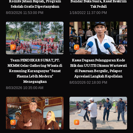
Komite Jutaan Rupiah, Program
Bandar Buka Suara, Kasat Reskrim
Sekolah Gratis Dipertanyakan
Tak Peduli
8/03/2026 11:53:00 PM
1/18/2022 11:37:00 PM
3
4
Team PENDEKAR SUNAT,PT.
Kasus Dugaan Pelanggaran Kode
NKMM Gelar Gathering Wisata di
Etik dan UU ITE Oknum Wartawati
Kemuning Karanganyar " Sunat
di Pasuruan Bergulir, Pelapor
Plasma Lebih Modern"
Apresiasi Langkah Kepolisian
Menegangkan
8/03/2026 02:18:00 PM
8/03/2026 10:35:00 AM
5
6