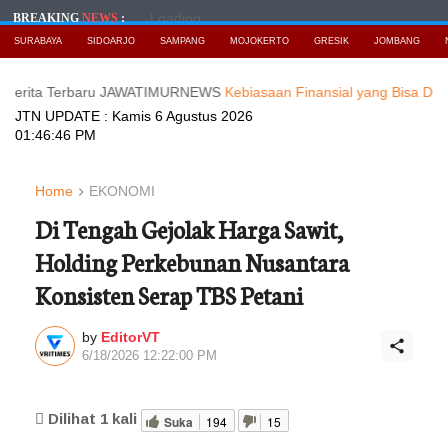
Loading...
BREAKING
NEWS
:
SURABAYA
SIDOARJO
SAMPANG
MOJOKERTO
GRESIK
JOMBANG
Terbaru JAWATIMURNEWS
Kebiasaan Finansial yang Bisa Dimulai di Us
JTN UPDATE :
Kamis 6 Agustus 2026
01:46:48 PM
Home
EKONOMI
Di Tengah Gejolak Harga Sawit,
Holding Perkebunan Nusantara
Konsisten Serap TBS Petani
by
EditorVT
6/18/2026 12:22:00 PM
Dilihat
1
kali
Suka
194
15