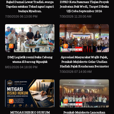
Rajud Damai Lewat Tradisi..warga
DPRD Kota Pasuruan Tinjau Proyek
Tapelan satukan Tekad nguri nguri
Jembatan Buk Wedi, Target Dibuka
budaya Nyadran.
Uji Coba September 2026
7/30/2026 06:13:00 PM
7/30/2026 11:20:00 AM
7
8
DMJ Logistik resmi buka Cabang
Apresiasi Masyarakat Wajib Pajak,
utama di barong Nganjuk
Pemkab Mojokerto Gelar Undian
Hadiah Pajak Kendaraan Bermotor
8/01/2026 04:18:00 PM
7/30/2026 07:14:00 AM
9
10
MiTIGASI RESIKO HUKUM
Pemkab Mojokerto Luncurkan