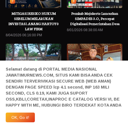
7
8
MiTIGASI RESIKO HUKUM
Pemkab Mojokerto Luncurkan
SEBELUM MELAkUKAN
SIMPADES 3.O, Percepat
INVESTASI .ANANG HARTOY0
Digitalisasi Pemerintahan Desa
LAW FIRM
8/01/2026 08:38:00 AM
8/04/2026 06:16:00 PM
9
10
Selamat datang di PORTAL MEDIA NASIONAL
JAWATIMURNEWS.COM, SITUS KAMI BISA ANDA CEK
Kapolsek warujayeng Beri Motivasi
Rajud Damai Lewat Tradisi..warga
SENDIRI TERVERIVIKASI SECURE WEB (WEB AMAN)
dan Arahan kepada Calon Anggota
Tapelan satukan Tekad nguri nguri
DENGAN PAGE SPEED lcp 4.1 second, INP 163 MILI
Paskibra HUT Ke-81 RI
budaya Nyadran.
SECOND, CLS 0.19, KAMI JUGA SUPORT
8/04/2026 04:00:00 PM
7/30/2026 06:13:00 PM
OSS,KBLI,CORETAX,INAPROC E CATALOG VERSI VI, BE
HAPPY WITH ME, HUBUNGI BIRO TERDEKAT KOTA ANDA
OK, Go it!