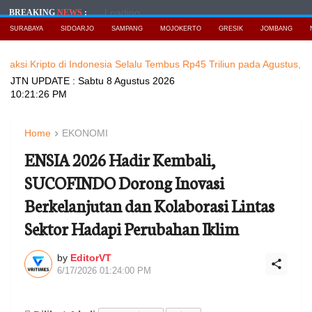
Loading...
BREAKING
NEWS
:
SURABAYA
SIDOARJO
SAMPANG
MOJOKERTO
GRESIK
JOMBANG
pto di Indonesia Selalu Tembus Rp45 Triliun pada Agustus, Apa Penye
JTN UPDATE :
Sabtu 8 Agustus 2026
10:21:28 PM
Home
EKONOMI
ENSIA 2026 Hadir Kembali,
SUCOFINDO Dorong Inovasi
Berkelanjutan dan Kolaborasi Lintas
Sektor Hadapi Perubahan Iklim
by
EditorVT
6/17/2026 01:24:00 PM