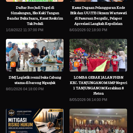
Daftar Bos Judi Togel di
Kasus Dugaan Pelanggaran Kode
Simalungun, Eks Kaki Tangan
Etik dan UU ITE Oknum Wartawati
Bandar Buka Suara, Kasat Reskrim
di Pasuruan Bergulir, Pelapor
Tak Peduli
Apresiasi Langkah Kepolisian
1/18/2022 11:37:00 PM
8/03/2026 02:18:00 PM
5
6
DMJ Logistik resmi buka Cabang
LOMBA GERAK JALAN PHBN
utama di barong Nganjuk
KEC. TANJUNGANOM SMP Negeri
1 TANJUNGANOM Kerahkan 8
8/01/2026 04:18:00 PM
Pleton
8/05/2026 06:14:00 PM