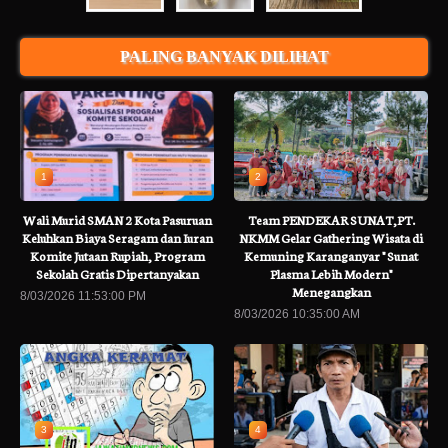
PALING BANYAK DILIHAT
1
2
Wali Murid SMAN 2 Kota Pasuruan
Team PENDEKAR SUNAT,PT.
Keluhkan Biaya Seragam dan Iuran
NKMM Gelar Gathering Wisata di
Komite Jutaan Rupiah, Program
Kemuning Karanganyar " Sunat
Sekolah Gratis Dipertanyakan
Plasma Lebih Modern"
Menegangkan
8/03/2026 11:53:00 PM
8/03/2026 10:35:00 AM
3
4