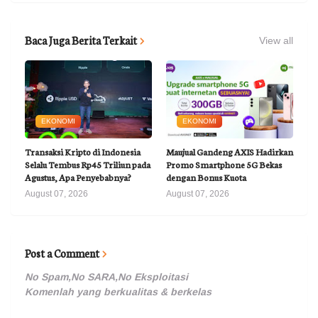
Baca Juga Berita Terkait
View all
EKONOMI
EKONOMI
Transaksi Kripto di Indonesia
Maujual Gandeng AXIS Hadirkan
Selalu Tembus Rp45 Triliun pada
Promo Smartphone 5G Bekas
Agustus, Apa Penyebabnya?
dengan Bonus Kuota
August 07, 2026
August 07, 2026
Post a Comment
No Spam,No SARA,No Eksploitasi
Komenlah yang berkualitas & berkelas