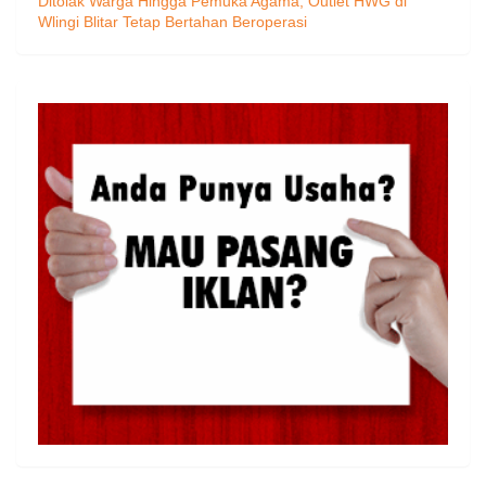
Ditolak Warga Hingga Pemuka Agama, Outlet HWG di
Wlingi Blitar Tetap Bertahan Beroperasi