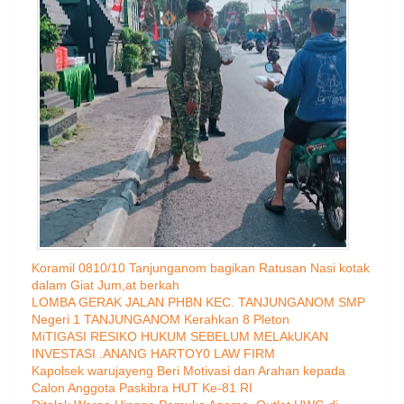
Koramil 0810/10 Tanjunganom bagikan Ratusan Nasi kotak
dalam Giat Jum,at berkah
LOMBA GERAK JALAN PHBN KEC. TANJUNGANOM SMP
Negeri 1 TANJUNGANOM Kerahkan 8 Pleton
MiTIGASI RESIKO HUKUM SEBELUM MELAkUKAN
INVESTASI .ANANG HARTOY0 LAW FIRM
Kapolsek warujayeng Beri Motivasi dan Arahan kepada
Calon Anggota Paskibra HUT Ke-81 RI