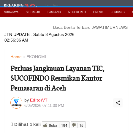
Loading...
BREAKING
NEWS
:
SURABAYA
SIDOARJO
SAMPANG
MOJOKERTO
GRESIK
JOMBANG
Baca Berita Terbaru JAWATIMURNEWS
Transaksi K
JTN UPDATE :
Sabtu 8 Agustus 2026
02:56:38 AM
Home
EKONOMI
Perluas Jangkauan Layanan TIC,
SUCOFINDO Resmikan Kantor
Pemasaran di Aceh
by
EditorVT
6/05/2026 07:11:00 PM
Dilihat
1
kali
Suka
194
15