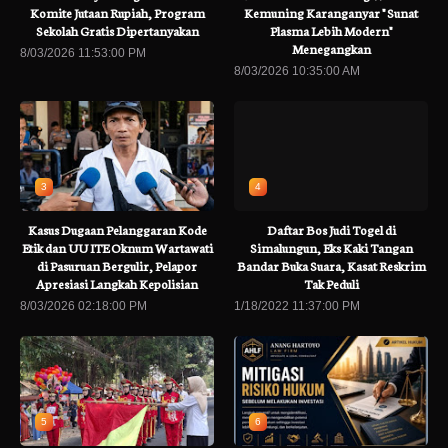
Komite Jutaan Rupiah, Program
Kemuning Karanganyar " Sunat
Sekolah Gratis Dipertanyakan
Plasma Lebih Modern"
Menegangkan
8/03/2026 11:53:00 PM
8/03/2026 10:35:00 AM
3
4
Kasus Dugaan Pelanggaran Kode
Daftar Bos Judi Togel di
Etik dan UU ITE Oknum Wartawati
Simalungun, Eks Kaki Tangan
di Pasuruan Bergulir, Pelapor
Bandar Buka Suara, Kasat Reskrim
Apresiasi Langkah Kepolisian
Tak Peduli
8/03/2026 02:18:00 PM
1/18/2022 11:37:00 PM
5
6