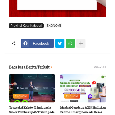
Provinsi-Kota-Kategori
EKONOMI
Facebook
Baca Juga Berita Terkait
View all
EKONOMI
EKONOMI
Transaksi Kripto di Indonesia
Maujual Gandeng AXIS Hadirkan
Selalu Tembus Rp45 Triliun pada
Promo Smartphone 5G Bekas