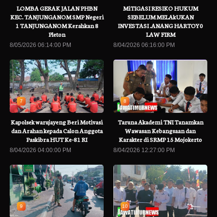
LOMBA GERAK JALAN PHBN
MiTIGASI RESIKO HUKUM
KEC. TANJUNGANOM SMP Negeri
SEBELUM MELAkUKAN
1 TANJUNGANOM Kerahkan 8
INVESTASI .ANANG HARTOY0
Pleton
LAW FIRM
8/05/2026 06:14:00 PM
8/04/2026 06:16:00 PM
7
8
Kapolsek warujayeng Beri Motivasi
Taruna Akademi TNI Tanamkan
dan Arahan kepada Calon Anggota
Wawasan Kebangsaan dan
Paskibra HUT Ke-81 RI
Karakter di SRMP 15 Mojokerto
8/04/2026 04:00:00 PM
8/04/2026 12:27:00 PM
9
10