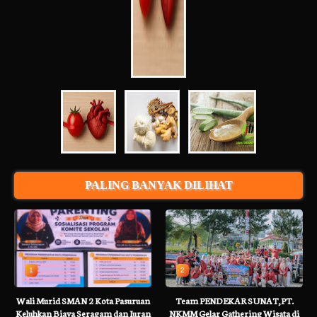
PALING BANYAK DILIHAT
1
2
Wali Murid SMAN 2 Kota Pasuruan
Team PENDEKAR SUNAT,PT.
Keluhkan Biaya Seragam dan Iuran
NKMM Gelar Gathering Wisata di