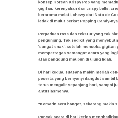
konsep Korean Krispy Pop yang memaduk
gigitan: kerenyahan dari crispy balls, c
beraroma melati, chewy dari Nata de Co
ledak di mulut berkat Popping Candy-nya
Perpaduan rasa dan tekstur yang tak bia
pengunjung. Tak sedikit yang menyebutny
'sangat enak', setelah mencoba gigitan p
mempertegas semangat acara yang ingin
atas panggung maupun di ujung lidah.
Di hari kedua, suasana makin meriah den
peserta yang bernyanyi dangdut sambi
terus mengalir sepanjang hari, sampai j
antusiasmenya.
"Kemarin seru banget, sekarang makin se
Puncak acara di hari ketiga menghadirka