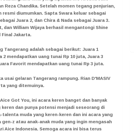
dan Reza Chandika. Setelah momen tegang penjurian,
n resmi diumumkan. Sapta Swara keluar sebagai
ebagai Juara 2, dan Chira & Nada sebagai Juara 3.
t, dan William Wijaya berhasil mengantongi Shine
Final Jakarta.
g Tangerang adalah sebagai berikut: Juara 1
a 2 mendapatkan uang tunai Rp 10 juta, Juara 3
uara Favorit mendapatkan uang tunai Rp 3 juta.
ka usai gelaran Tangerang rampung. Rian D'MASIV
ta yang ditemuinya.
i Aice Got You, ini acara keren banget dan banyak
keren dan punya potensi menjadi seseorang di
a-talenta muda yang keren-keren dan ini acara yang
ra gen-z atau anak-anak muda yang ingin mengasah
i Aice Indonesia. Semoga acara ini bisa terus