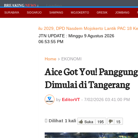
Loading...
BREAKING
NEWS
:
SURABAYA
SIDOARJO
SAMPANG
MOJOKERTO
GRESIK
JOMBANG
angan Pemilu 2029, DPD Nasdem Mojokerto Lantik PAC 18 Kecamata
JTN UPDATE :
Minggu 9 Agustus 2026
06:53:57 PM
Home
EKONOMI
Aice Got You! Panggung
Dimulai di Tangerang
by
EditorVT
-
7/02/2026 03:41:00 PM
Dilihat
1
kali
Suka
195
15