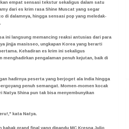
an empat sensasi tekstur sekaligus dalam satu
reamy dari es krim rasa Shine Muscat yang segar
co di dalamnya, hingga sensasi pop yang meledak-
.
sa ini langsung memancing reaksi antusias dari para
a jinjja masisseo, ungkapan Korea yang berarti
ertama. Kehadiran es krim ini sekaligus
 menghadirkan pengalaman penuh kejutan, baik di
gan hadirnya peserta yang berjoget ala India hingga
l bergoyang penuh semangat. Momen-momen kocak
uri Natya Shina pun tak bisa menyembunyikan
ru!," kata Natya.
n babak grand final yang dipandu MC Kresna Julio