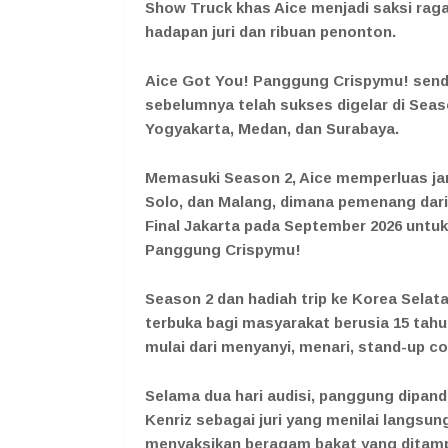
Show Truck khas Aice menjadi saksi rag
hadapan juri dan ribuan penonton.
Aice Got You! Panggung Crispymu! sendi
sebelumnya telah sukses digelar di Seaso
Yogyakarta, Medan, dan Surabaya.
Memasuki Season 2, Aice memperluas j
Solo, dan Malang, dimana pemenang dari
Final Jakarta pada September 2026 unt
Panggung Crispymu!
Season 2 dan hadiah trip ke Korea Selatan
terbuka bagi masyarakat berusia 15 tahu
mulai dari menyanyi, menari, stand-up co
Selama dua hari audisi, panggung dipan
Kenriz sebagai juri yang menilai langsu
menyaksikan beragam bakat yang ditamp