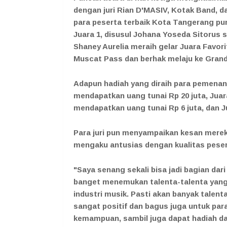
dengan juri Rian D'MASIV, Kotak Band, 
para peserta terbaik Kota Tangerang pu
Juara 1, disusul Johana Yoseda Sitorus s
Shaney Aurelia meraih gelar Juara Favori
Muscat Pass dan berhak melaju ke Grand 
Adapun hadiah yang diraih para pemenan
mendapatkan uang tunai Rp 20 juta, Juar
mendapatkan uang tunai Rp 6 juta, dan J
Para juri pun menyampaikan kesan mere
mengaku antusias dengan kualitas peser
"Saya senang sekali bisa jadi bagian dar
banget menemukan talenta-talenta yang 
industri musik. Pasti akan banyak talent
sangat positif dan bagus juga untuk pa
kemampuan, sambil juga dapat hadiah dar