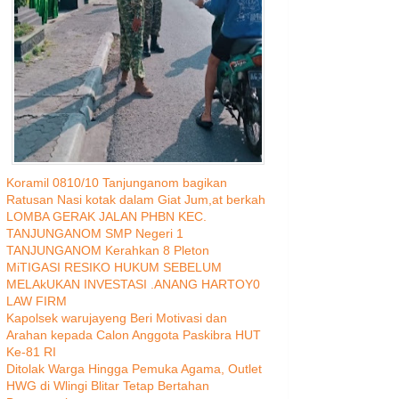
Koramil 0810/10 Tanjunganom bagikan
Ratusan Nasi kotak dalam Giat Jum,at berkah
LOMBA GERAK JALAN PHBN KEC.
TANJUNGANOM SMP Negeri 1
TANJUNGANOM Kerahkan 8 Pleton
MiTIGASI RESIKO HUKUM SEBELUM
MELAkUKAN INVESTASI .ANANG HARTOY0
LAW FIRM
Kapolsek warujayeng Beri Motivasi dan
Arahan kepada Calon Anggota Paskibra HUT
Ke-81 RI
Ditolak Warga Hingga Pemuka Agama, Outlet
HWG di Wlingi Blitar Tetap Bertahan