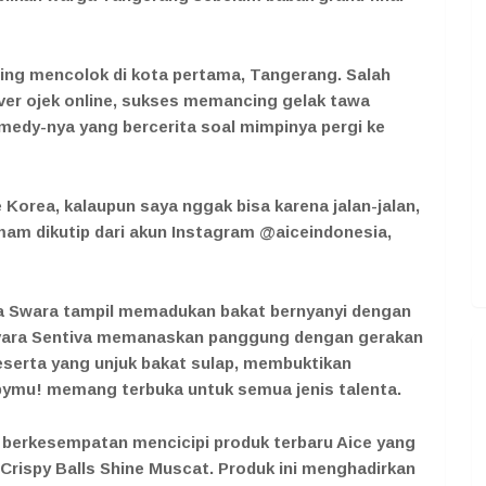
ing mencolok di kota pertama, Tangerang. Salah
ver ojek online, sukses memancing gelak tawa
edy-nya yang bercerita soal mimpinya pergi ke
orea, kalaupun saya nggak bisa karena jalan-jalan,
Imam dikutip dari akun Instagram @aiceindonesia,
pta Swara tampil memadukan bakat bernyanyi dengan
Zivara Sentiva memanaskan panggung dengan gerakan
peserta yang unjuk bakat sulap, membuktikan
ymu! memang terbuka untuk semua jenis talenta.
a berkesempatan mencicipi produk terbaru Aice yang
e Crispy Balls Shine Muscat. Produk ini menghadirkan