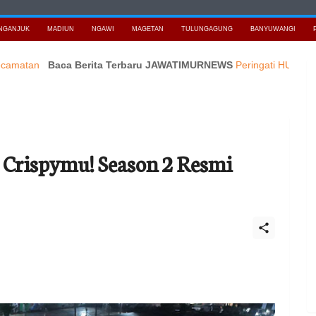
NGANJUK
MADIUN
NGAWI
MAGETAN
TULUNGAGUNG
BANYUWANGI
n
Baca Berita Terbaru JAWATIMURNEWS
Peringati HUT RI ke 81,P
 Crispymu! Season 2 Resmi