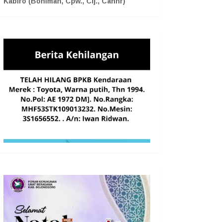
Kabiro (Boniman, Cpw., Cij., Cahnr)