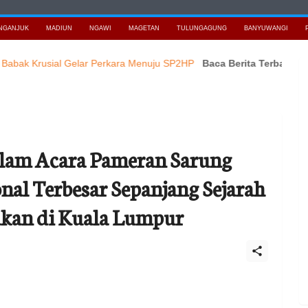
NGANJUK
MADIUN
NGAWI
MAGETAN
TULUNGAGUNG
BANYUWANGI
Krusial Gelar Perkara Menuju SP2HP
Baca Berita Terbaru JAWAT
alam Acara Pameran Sarung
nal Terbesar Sepanjang Sejarah
akan di Kuala Lumpur