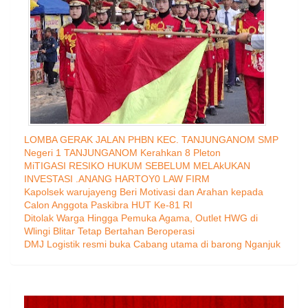
LOMBA GERAK JALAN PHBN KEC. TANJUNGANOM SMP
Negeri 1 TANJUNGANOM Kerahkan 8 Pleton
MiTIGASI RESIKO HUKUM SEBELUM MELAkUKAN
INVESTASI .ANANG HARTOY0 LAW FIRM
Kapolsek warujayeng Beri Motivasi dan Arahan kepada
Calon Anggota Paskibra HUT Ke-81 RI
Ditolak Warga Hingga Pemuka Agama, Outlet HWG di
Wlingi Blitar Tetap Bertahan Beroperasi
DMJ Logistik resmi buka Cabang utama di barong Nganjuk