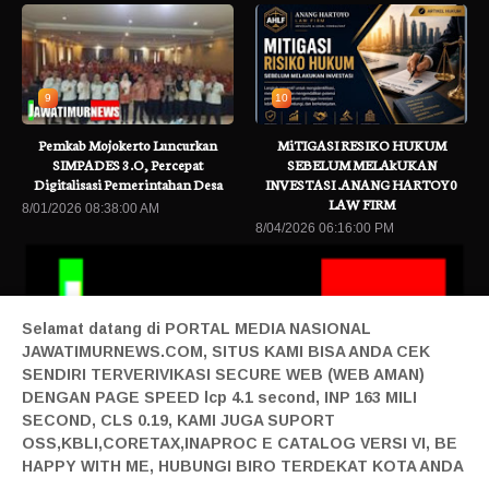
9
10
Pemkab Mojokerto Luncurkan
MiTIGASI RESIKO HUKUM
SIMPADES 3.O, Percepat
SEBELUM MELAkUKAN
Digitalisasi Pemerintahan Desa
INVESTASI .ANANG HARTOY0
LAW FIRM
8/01/2026 08:38:00 AM
8/04/2026 06:16:00 PM
Selamat datang di PORTAL MEDIA NASIONAL
JAWATIMURNEWS.COM, SITUS KAMI BISA ANDA CEK
SENDIRI TERVERIVIKASI SECURE WEB (WEB AMAN)
DENGAN PAGE SPEED lcp 4.1 second, INP 163 MILI
SECOND, CLS 0.19, KAMI JUGA SUPORT
an Smart Living, NARALOKA 2026 Hadirkan Karya Terbaik Mahasisw
OSS,KBLI,CORETAX,INAPROC E CATALOG VERSI VI, BE
Home|
Login|
Privacy|
Pedoman Siber|
Contact|
Tentang|
HAPPY WITH ME, HUBUNGI BIRO TERDEKAT KOTA ANDA
Produk|
Adv|
Mitra|
Staff Redaksi|
Redaksi|
| Design By Sonata