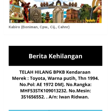
Kabiro (Boniman, Cpw., Cij., Cahnr)