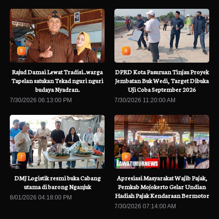
5
6
Rajud Damai Lewat Tradisi..warga
DPRD Kota Pasuruan Tinjau Proyek
Tapelan satukan Tekad nguri nguri
Jembatan Buk Wedi, Target Dibuka
budaya Nyadran.
Uji Coba September 2026
7/30/2026 06:13:00 PM
7/30/2026 11:20:00 AM
7
8
DMJ Logistik resmi buka Cabang
Apresiasi Masyarakat Wajib Pajak,
utama di barong Nganjuk
Pemkab Mojokerto Gelar Undian
Hadiah Pajak Kendaraan Bermotor
8/01/2026 04:18:00 PM
7/30/2026 07:14:00 AM