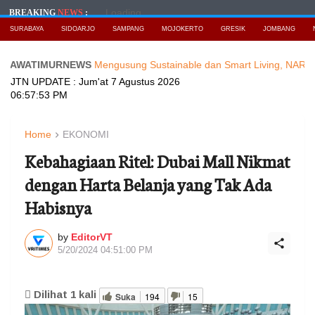
Loading...
BREAKING
NEWS
:
SURABAYA
SIDOARJO
SAMPANG
MOJOKERTO
GRESIK
JOMBANG
ATIMURNEWS
Mengusung Sustainable dan Smart Living, NARALOKA 20
JTN UPDATE :
Jum'at 7 Agustus 2026
06:57:55 PM
Home
EKONOMI
Kebahagiaan Ritel: Dubai Mall Nikmat
dengan Harta Belanja yang Tak Ada
Habisnya
by
EditorVT
5/20/2024 04:51:00 PM
Dilihat
1
kali
Suka
194
15