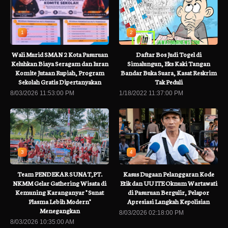
1
2
Wali Murid SMAN 2 Kota Pasuruan
Daftar Bos Judi Togel di
Keluhkan Biaya Seragam dan Iuran
Simalungun, Eks Kaki Tangan
Komite Jutaan Rupiah, Program
Bandar Buka Suara, Kasat Reskrim
Sekolah Gratis Dipertanyakan
Tak Peduli
8/03/2026 11:53:00 PM
1/18/2022 11:37:00 PM
3
4
Team PENDEKAR SUNAT,PT.
Kasus Dugaan Pelanggaran Kode
NKMM Gelar Gathering Wisata di
Etik dan UU ITE Oknum Wartawati
Kemuning Karanganyar " Sunat
di Pasuruan Bergulir, Pelapor
Plasma Lebih Modern"
Apresiasi Langkah Kepolisian
Menegangkan
8/03/2026 02:18:00 PM
8/03/2026 10:35:00 AM