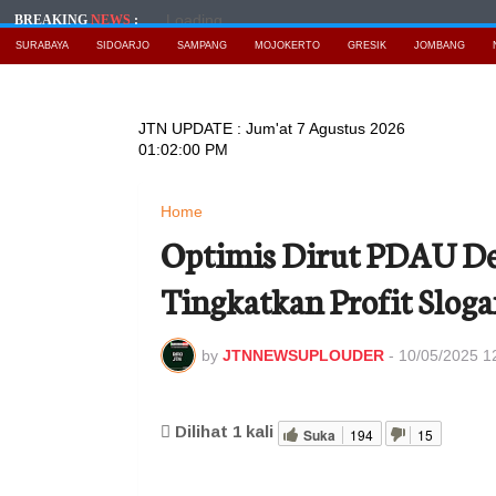
Loading...
BREAKING
NEWS
:
SURABAYA
SIDOARJO
SAMPANG
MOJOKERTO
GRESIK
JOMBANG
JTN UPDATE :
Jum'at 7 Agustus 2026
01:02:02 PM
Home
Optimis Dirut PDAU De
Tingkatkan Profit Slog
by
JTNNEWSUPLOUDER
-
10/05/2025 1
Dilihat
1
kali
Suka
194
15