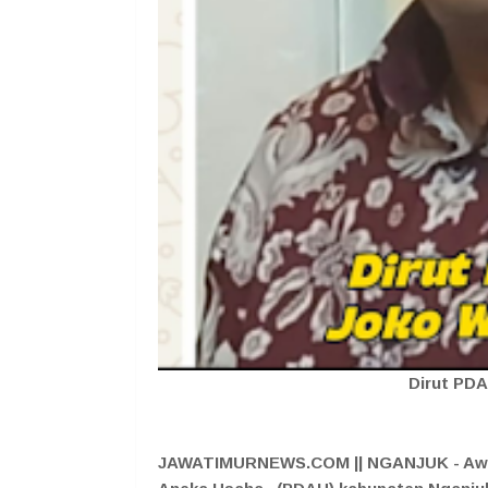
Dirut PDA
J
AWATIMURNEWS.COM || NGANJUK -
Awa