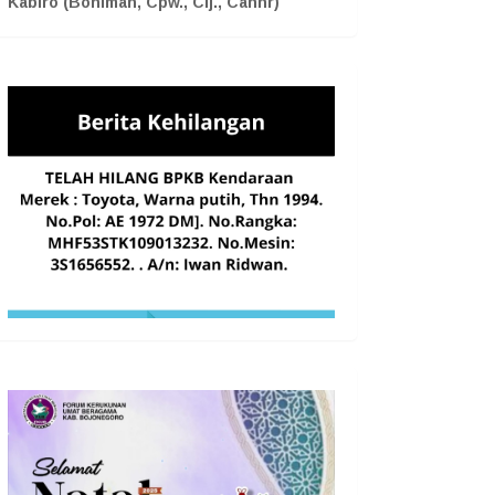
Kabiro (Boniman, Cpw., Cij., Cahnr)