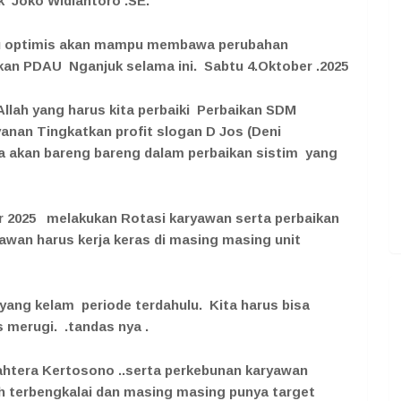
 Joko Widiantoro .SE.
ru optimis akan mampu membawa perubahan
ukan PDAU Nganjuk selama ini. Sabtu 4.Oktober .2025
Allah yang harus kita perbaiki Perbaikan SDM
yanan Tingkatkan profit slogan D Jos (Deni
ta akan bareng bareng dalam perbaikan sistim yang
er 2025 melakukan Rotasi karyawan serta perbaikan
ryawan harus kerja keras di masing masing unit
ng kelam periode terdahulu. Kita harus bisa
merugi. .tandas nya .
jahtera Kertosono ..serta perkebunan karyawan
 terbengkalai dan masing masing punya target