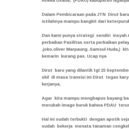
Aneka Usaha, (PDAU) kabupaten Nganjuk
Dalam Pembicaraan pada JTN Dirut ba
istilahnya mampu bangkit dari keterpur
Dan kami punya strategi sendiri insyah 
perbaikan Pasilitas serta perbaikan pela
.joko.oliver Marpaung .Samsul Huda,) ki
kemarin kurang pas. Ucap nya
Dirut baru yang dilantik tgl 15 Septemb
skil di masa transisi ini Dirut tegas ka
kerjanya.
Agar kita mampu menghapus bayang baya
merubah image buruk bahwa PDAU terus 
Hal ini sudah terbukti dengan apotik se
sudah bekerja menata tanaman cengkeh