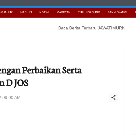
NGANJUK
MADIUN
NGAWI
MAGETAN
TULUNGAGUNG
BANYUWANGI
Baca Berita Terbaru JAWATIMURNEWS
Transaksi
ngan Perbaikan Serta
an D JOS
2:09:00 AM