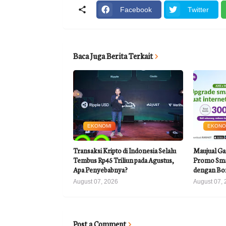
Facebook
Twitter
Baca Juga Berita Terkait
EKONOMI
EKONO
Transaksi Kripto di Indonesia Selalu
Maujual Ga
Tembus Rp45 Triliun pada Agustus,
Promo Sma
Apa Penyebabnya?
dengan Bo
August 07, 2026
August 07, 
Post a Comment