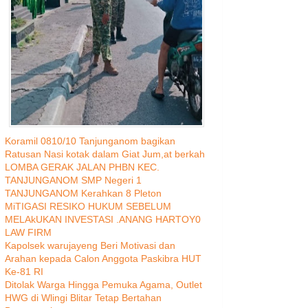
Koramil 0810/10 Tanjunganom bagikan
Ratusan Nasi kotak dalam Giat Jum,at berkah
LOMBA GERAK JALAN PHBN KEC.
TANJUNGANOM SMP Negeri 1
TANJUNGANOM Kerahkan 8 Pleton
MiTIGASI RESIKO HUKUM SEBELUM
MELAkUKAN INVESTASI .ANANG HARTOY0
LAW FIRM
Kapolsek warujayeng Beri Motivasi dan
Arahan kepada Calon Anggota Paskibra HUT
Ke-81 RI
Ditolak Warga Hingga Pemuka Agama, Outlet
HWG di Wlingi Blitar Tetap Bertahan