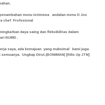
awahan.
ada penambahan menu istimewa andalan menu D Jos
a chef Profesional
ngkatkan daya saing dan fleksibilitas dalam
ari BUMD .
kerja saya, ada kemajuan yang maksimal kami juga
uk semuanya. Ungkap Dirut.(BONIMAN)
[Rilis Up JTN]