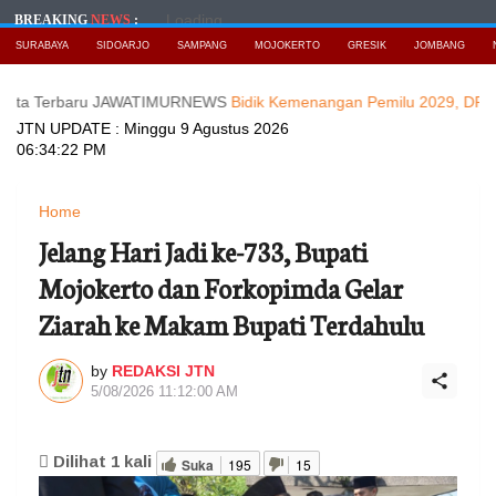
Loading...
BREAKING
NEWS
:
SURABAYA
SIDOARJO
SAMPANG
MOJOKERTO
GRESIK
JOMBANG
erbaru JAWATIMURNEWS
Bidik Kemenangan Pemilu 2029, DPD Nasdem
JTN UPDATE :
Minggu 9 Agustus 2026
06:34:24 PM
Home
Jelang Hari Jadi ke-733, Bupati
Mojokerto dan Forkopimda Gelar
Ziarah ke Makam Bupati Terdahulu
by
REDAKSI JTN
5/08/2026 11:12:00 AM
Dilihat
1
kali
Suka
195
15