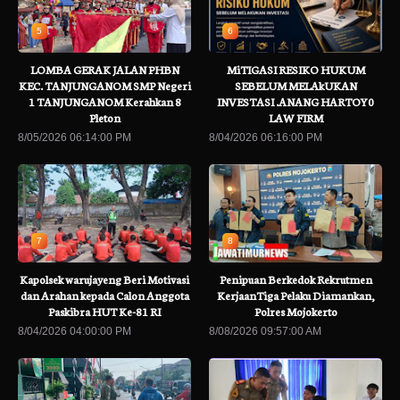
5
6
LOMBA GERAK JALAN PHBN
MiTIGASI RESIKO HUKUM
KEC. TANJUNGANOM SMP Negeri
SEBELUM MELAkUKAN
1 TANJUNGANOM Kerahkan 8
INVESTASI .ANANG HARTOY0
Pleton
LAW FIRM
8/05/2026 06:14:00 PM
8/04/2026 06:16:00 PM
7
8
Kapolsek warujayeng Beri Motivasi
Penipuan Berkedok Rekrutmen
dan Arahan kepada Calon Anggota
KerjaanTiga Pelaku Diamankan,
Paskibra HUT Ke-81 RI
Polres Mojokerto
8/04/2026 04:00:00 PM
8/08/2026 09:57:00 AM