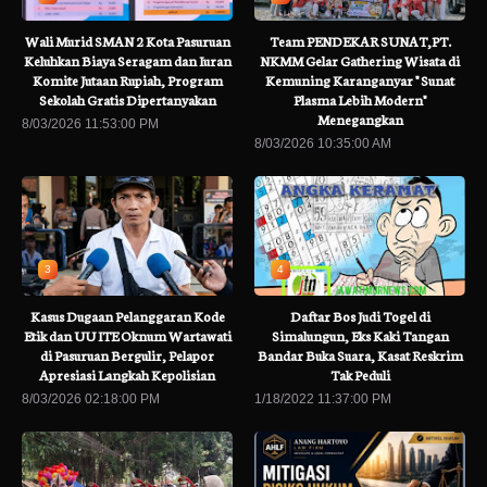
Wali Murid SMAN 2 Kota Pasuruan
Team PENDEKAR SUNAT,PT.
Keluhkan Biaya Seragam dan Iuran
NKMM Gelar Gathering Wisata di
Komite Jutaan Rupiah, Program
Kemuning Karanganyar " Sunat
Sekolah Gratis Dipertanyakan
Plasma Lebih Modern"
Menegangkan
8/03/2026 11:53:00 PM
8/03/2026 10:35:00 AM
3
4
Kasus Dugaan Pelanggaran Kode
Daftar Bos Judi Togel di
Etik dan UU ITE Oknum Wartawati
Simalungun, Eks Kaki Tangan
di Pasuruan Bergulir, Pelapor
Bandar Buka Suara, Kasat Reskrim
Apresiasi Langkah Kepolisian
Tak Peduli
8/03/2026 02:18:00 PM
1/18/2022 11:37:00 PM