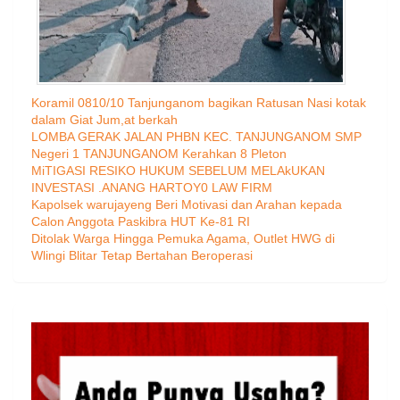
Koramil 0810/10 Tanjunganom bagikan Ratusan Nasi kotak
dalam Giat Jum,at berkah
LOMBA GERAK JALAN PHBN KEC. TANJUNGANOM SMP
Negeri 1 TANJUNGANOM Kerahkan 8 Pleton
MiTIGASI RESIKO HUKUM SEBELUM MELAkUKAN
INVESTASI .ANANG HARTOY0 LAW FIRM
Kapolsek warujayeng Beri Motivasi dan Arahan kepada
Calon Anggota Paskibra HUT Ke-81 RI
Ditolak Warga Hingga Pemuka Agama, Outlet HWG di
Wlingi Blitar Tetap Bertahan Beroperasi