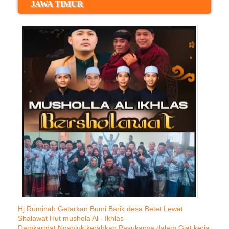
JAWA TIMUR
Hj Ruminah Getarkan Bumi Barik desa Betet Lewat
Shalawat Hut mushola Al - Ikhlas
Damkarmat Nganjuk kerahkan Pasukanya dalam Giat kerja