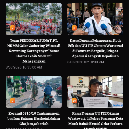
7
8
Team PENDEKAR SUNAT,PT.
Kasus Dugaan Pelanggaran Kode
NKMM Gelar Gathering Wisata di
Etik dan UU ITE Oknum Wartawati
Kemuning Karanganyar " Sunat
di Pasuruan Bergulir, Pelapor
Plasma Lebih Modern"
Apresiasi Langkah Kepolisian
Menegangkan
8/03/2026 02:18:00 PM
8/03/2026 10:35:00 AM
9
10
Koramil 0810/10 Tanjunganom
Kasus Dugaan UU ITE Oknum
bagikan Ratusan Nasi kotak dalam
Wartawati, di Polres Pasuruan Kota
Giat Jum,at berkah
Masuk Babak Krusial Gelar Perkara
Menuju SP2HP