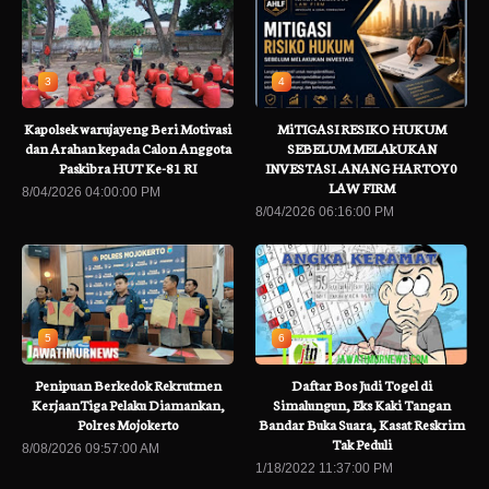
3
4
Kapolsek warujayeng Beri Motivasi
MiTIGASI RESIKO HUKUM
dan Arahan kepada Calon Anggota
SEBELUM MELAkUKAN
Paskibra HUT Ke-81 RI
INVESTASI .ANANG HARTOY0
LAW FIRM
8/04/2026 04:00:00 PM
8/04/2026 06:16:00 PM
5
6
Penipuan Berkedok Rekrutmen
Daftar Bos Judi Togel di
KerjaanTiga Pelaku Diamankan,
Simalungun, Eks Kaki Tangan
Polres Mojokerto
Bandar Buka Suara, Kasat Reskrim
Tak Peduli
8/08/2026 09:57:00 AM
1/18/2022 11:37:00 PM