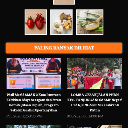
PALING BANYAK DILIHAT
1
2
Wali Murid SMAN 2 Kota Pasuruan
LOMBA GERAK JALAN PHBN
Keluhkan Biaya Seragam dan Iuran
KEC. TANJUNGANOM SMP Negeri
Komite Jutaan Rupiah, Program
1 TANJUNGANOM Kerahkan 8
Sekolah Gratis Dipertanyakan
Pleton
8/03/2026 11:53:00 PM
8/05/2026 06:14:00 PM