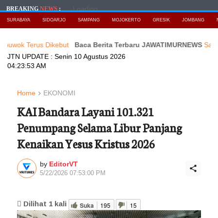
Loading...
BREAKING
NEWS
:
SURABAYA
SIDOARJO
SAMPANG
MOJOKERTO
GRESIK
JOMBANG
erus Dikebut
Baca Berita Terbaru JAWATIMURNEWS
Sambut HUT k
JTN UPDATE :
Senin 10 Agustus 2026
04:23:55 AM
Home
EKONOMI
KAI Bandara Layani 101.321
Penumpang Selama Libur Panjang
Kenaikan Yesus Kristus 2026
by
EditorVT
5/22/2026 07:53:00 PM
Dilihat
1
kali
Suka
195
15