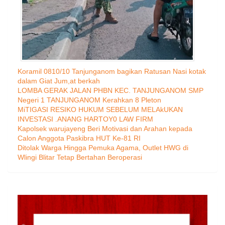
Koramil 0810/10 Tanjunganom bagikan Ratusan Nasi kotak
dalam Giat Jum,at berkah
LOMBA GERAK JALAN PHBN KEC. TANJUNGANOM SMP
Negeri 1 TANJUNGANOM Kerahkan 8 Pleton
MiTIGASI RESIKO HUKUM SEBELUM MELAkUKAN
INVESTASI .ANANG HARTOY0 LAW FIRM
Kapolsek warujayeng Beri Motivasi dan Arahan kepada
Calon Anggota Paskibra HUT Ke-81 RI
Ditolak Warga Hingga Pemuka Agama, Outlet HWG di
Wlingi Blitar Tetap Bertahan Beroperasi