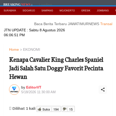
Loading...
BREAKING
NEWS
:
SURABAYA
SIDOARJO
SAMPANG
MOJOKERTO
GRESIK
JOMBANG
Baca Berita Terbaru JAWATIMURNEWS
Transaksi Kripto d
JTN UPDATE :
Sabtu 8 Agustus 2026
06:06:53 PM
Home
EKONOMI
Kenapa Cavalier King Charles Spaniel
Jadi Salah Satu Doggy Favorit Pecinta
Hewan
by
EditorVT
5/18/2026 11:30:00 AM
Dilihat
1
kali
Suka
194
15